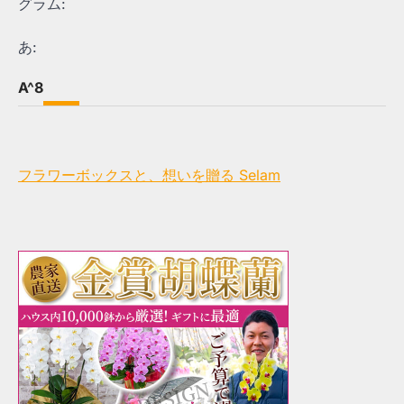
グラム:
あ:
A^8
フラワーボックスと、想いを贈る Selam