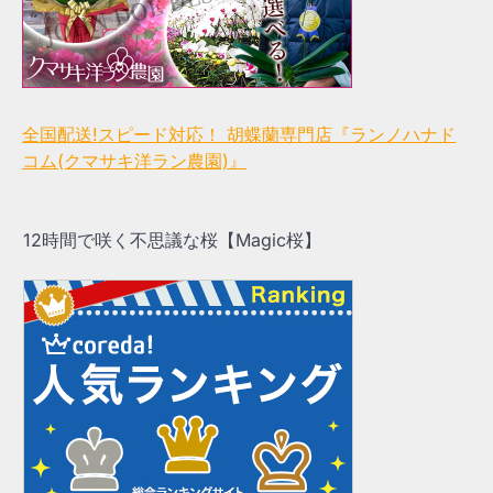
全国配送!スピード対応！ 胡蝶蘭専門店『ランノハナド
コム(クマサキ洋ラン農園)』
12時間で咲く不思議な桜【Magic桜】