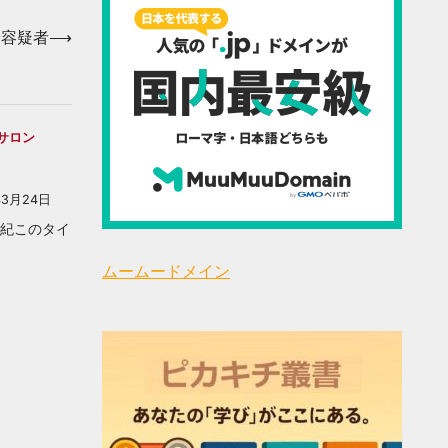
端容疑者
⟶
サロン
年3月24日
井亜紀このタイ
ムームードメイン