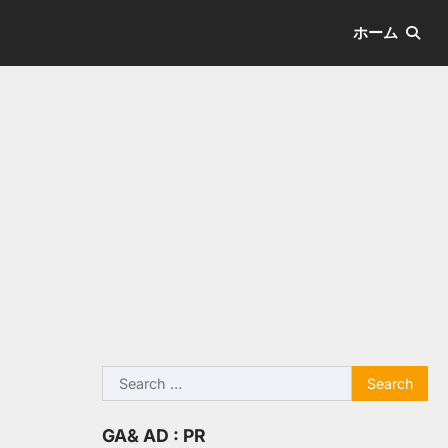
ホーム
Search
for:
GA& AD : PR