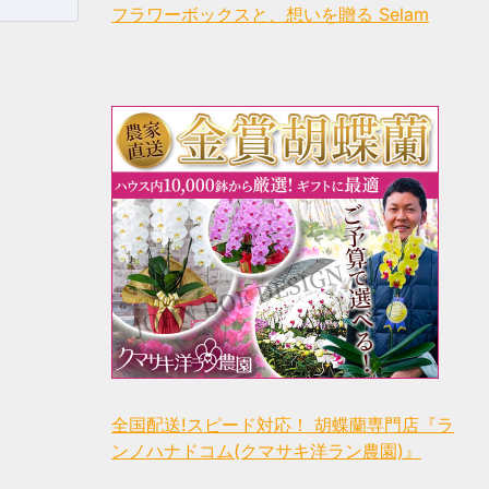
フラワーボックスと、想いを贈る Selam
全国配送!スピード対応！ 胡蝶蘭専門店『ラ
ンノハナドコム(クマサキ洋ラン農園)』