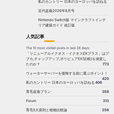
私のカントリー 日本のヨーロッパを訪ねる
近代盆栽2026年8月号
Nintendo Switch版 マインクラフトインテ
リア建築ガイド 改訂版
人気記事
The 10 most visited posts in last 28 days:
「リニューアルイクオス・イクオスEXプラス」はブ
ブカ,チャップアップ,ポリピュアEX(比較)を凌駕し
たのか？
773
ウォーターサーバーを後悔する前に選ぶポイント！
420
私のカントリー 日本のヨーロッパを訪ねる
406
育毛促進プラン
358
Forum
313
育毛5大原則と植物比較論
256