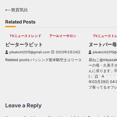
Post
⟵
敦賀気比
navigation
Related Posts
TVニューストレンド
アールイーサロン
TVニュースト
ピーターラビット
ヌートバー母
pikakichi2015@gmail.com
2023年3月24日
pikakichi2015
Related posts:バッシング新米騎空士ユリース
昼ねこ@miyaza
ーの母・久美子さ
んに戻ります」
(；´Д｀A ｀｀｀
年03月29日 04:0
プ座ってるオフ
Leave a Reply