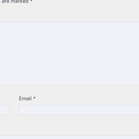
ds are marked
*
Email
*