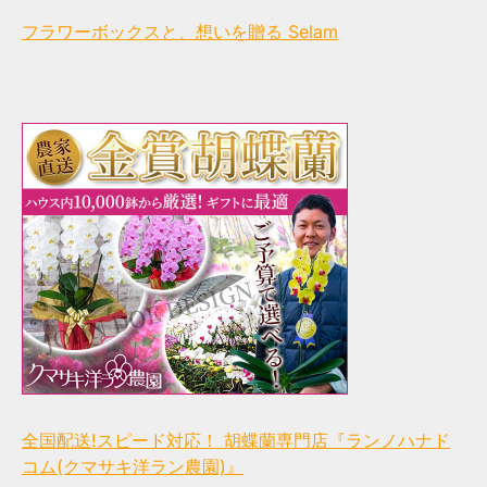
フラワーボックスと、想いを贈る Selam
全国配送!スピード対応！ 胡蝶蘭専門店『ランノハナド
コム(クマサキ洋ラン農園)』