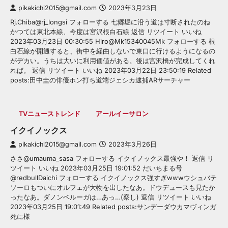
pikakichi2015@gmail.com
2023年3月23日
Rj.Chiba@rj_longsi フォローする 七郷堀に沿う道は寸断されたのね
かつては東北本線、今度は宮沢根白石線 返信 リツイート いいね
2023年03月23日 00:30:55 Hiro@Mk15340045Mk フォローする 根
白石線が開通すると、街中を経由しないで東口に行けるようになるの
がデカい。うちは大いに利用価値がある。後は宮沢橋が完成してくれ
れば。 返信 リツイート いいね 2023年03月22日 23:50:19 Related
posts:田中圭の俳優ホン打ち道端ジェシカ逮捕ARサーチャー
TVニューストレンド
アールイーサロン
イクイノックス
pikakichi2015@gmail.com
2023年3月26日
ささ@umauma_sasa フォローする イクイノックス最強や！ 返信 リ
ツイート いいね 2023年03月25日 19:01:52 だいちまる号
@redbullDaichi フォローする イクイノックス強すぎwwwウシュバテ
ソーロもついにオルフェが大物を出したなあ。ドウデュースも見たか
ったなあ。ダノンベルーガは…あっ…(察し) 返信 リツイート いいね
2023年03月25日 19:01:49 Related posts:サンデーダウカマヴィンガ
死に様