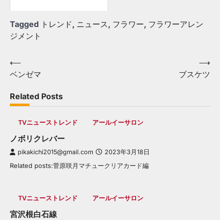
Tagged
トレンド
,
ニュース
,
フラワー
,
フラワーアレン
ジメント
Post
⟵
⟶
ベンゼマ
ブスケツ
navigation
Related Posts
TVニューストレンド
アールイーサロン
ノボリクレバー
pikakichi2015@gmail.com
2023年3月18日
Related posts:菅原咲月マチュークリアカード編
TVニューストレンド
アールイーサロン
宮沢根白石線