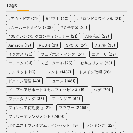
Tags
#アウトドア
(21)
#ギフト
(20)
#サロンドロワイヤル
(31)
#ムームードメイン
(238)
#英語学習
(25)
405クレンジングコンディショナー
(21)
AI英会話
(23)
Amazon
(19)
RiJUN
(31)
SPO-X
(24)
ふわ姫
(33)
イクオス
(20)
ウェブホスティング
(24)
エアトリ
(22)
エレコム
(34)
スピークエル
(25)
セキュリティ
(28)
デメリット
(19)
トレンド
(1487)
ドメイン取得
(26)
ドメイン管理
(40)
ニュース
(1481)
ノコアヘアサポートスカルプエッセンス
(19)
ハゲ
(20)
ファクタリング
(35)
フィンジア
(62)
フィンジア初期脱毛
(21)
フラワー
(2469)
フラワーアレンジメント
(2469)
ボタニストプレミアムラインセット
(19)
ランキング
(22)