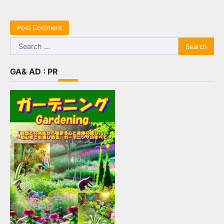
Search
for:
GA& AD : PR