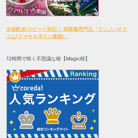
全国配送!スピード対応！ 胡蝶蘭専門店『ランノハナド
コム(クマサキ洋ラン農園)』
12時間で咲く不思議な桜【Magic桜】