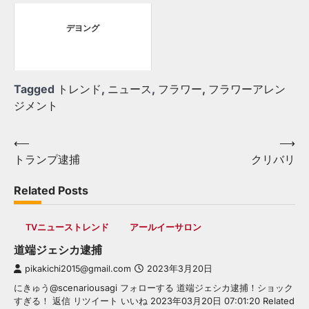
デヨング
Tagged
トレンド
,
ニュース
,
フラワー
,
フラワーアレン
ジメント
Post
⟵
⟶
トランプ逮捕
クリバリ
navigation
Related Posts
TVニューストレンド
アールイーサロン
道端ジェシカ逮捕
pikakichi2015@gmail.com
2023年3月20日
にきゅう@scenariousagi フォローする 道端ジェシカ逮捕！ショック
すぎる！ 返信 リツイート いいね 2023年03月20日 07:01:20 Related