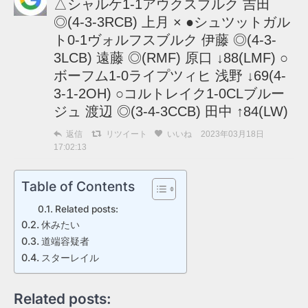
△シャルケ1-1アウクスブルク 吉田
◎(4-3-3RCB) 上月 × ●シュツットガル
ト0-1ヴォルフスブルク 伊藤 ◎(4-3-
3LCB) 遠藤 ◎(RMF) 原口 ↓88(LMF) ○
ボーフム1-0ライプツィヒ 浅野 ↓69(4-
3-1-2OH) ○コルトレイク1-0CLブルー
ジュ 渡辺 ◎(3-4-3CCB) 田中 ↑84(LW)
返信
リツイート
いいね
2023年03月18日
17:02:13
Table of Contents
Related posts:
休みたい
道端容疑者
スターレイル
Related posts: