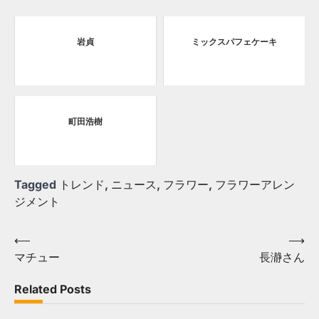
岩貞
ミックスパフェケーキ
町田浩樹
Tagged
トレンド
,
ニュース
,
フラワー
,
フラワーアレン
ジメント
Post
⟵
⟶
マチュー
長瀞さん
navigation
Related Posts