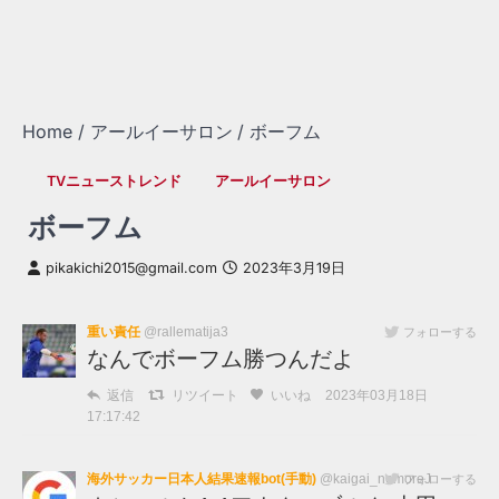
Home
アールイーサロン
ボーフム
TVニューストレンド
アールイーサロン
ボーフム
pikakichi2015@gmail.com
2023年3月19日
重い責任
@rallematija3
フォローする
なんでボーフム勝つんだよ
返信
リツイート
いいね
2023年03月18日
17:17:42
海外サッカー日本人結果速報bot(手動)
@kaigai_nomoreJ
フォローする