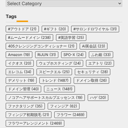
Categories
Tags
#アウトドア
(21)
#ギフト
(20)
#サロンドロワイヤル
(31)
#ムームードメイン
(238)
#英語学習
(25)
405クレンジングコンディショナー
(21)
AI英会話
(23)
Amazon
(19)
RiJUN
(31)
SPO-X
(24)
ふわ姫
(33)
イクオス
(20)
ウェブホスティング
(24)
エアトリ
(22)
エレコム
(34)
スピークエル
(25)
セキュリティ
(28)
デメリット
(19)
トレンド
(1487)
ドメイン取得
(26)
ドメイン管理
(40)
ニュース
(1481)
ノコアヘアサポートスカルプエッセンス
(19)
ハゲ
(20)
ファクタリング
(35)
フィンジア
(62)
フィンジア初期脱毛
(21)
フラワー
(2469)
フラワーアレンジメント
(2469)