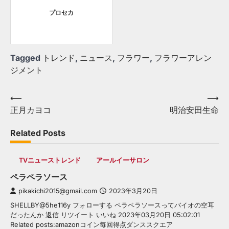
プロセカ
Tagged
トレンド
,
ニュース
,
フラワー
,
フラワーアレン
ジメント
Post
⟵
⟶
正月カヨコ
明治安田生命
navigation
Related Posts
TVニューストレンド
アールイーサロン
ペラペラソース
pikakichi2015@gmail.com
2023年3月20日
SHELLBY@5he116y フォローする ペラペラソースってバイオの空耳
だったんか 返信 リツイート いいね 2023年03月20日 05:02:01
Related posts:amazonコイン毎回得点ダンススクエア