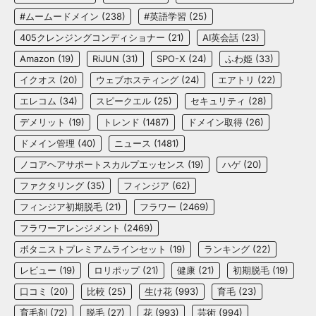
#ムームードメイン
(238)
#英語学習
(25)
405クレンジングコンディショナー
(21)
AI英会話
(23)
Amazon
(19)
RiJUN
(31)
SPO-X
(24)
ふわ姫
(33)
イクオス
(20)
ウェブホスティング
(24)
エアトリ
(22)
エレコム
(34)
スピークエル
(25)
セキュリティ
(28)
デメリット
(19)
トレンド
(1487)
ドメイン取得
(26)
ドメイン管理
(40)
ニュース
(1481)
ノコアヘアサポートスカルプエッセンス
(19)
ハゲ
(20)
ファクタリング
(35)
フィンジア
(62)
フィンジア初期脱毛
(21)
フラワー
(2469)
フラワーアレンジメント
(2469)
ボタニストプレミアムラインセット
(19)
ランキング
(22)
レビュー
(19)
ロリポップ
(21)
健康
(21)
初期脱毛
(19)
口コミ
(20)
比較
(25)
生け花
(993)
育毛
(23)
育毛剤
(72)
脱毛
(27)
花
(993)
芸術
(994)