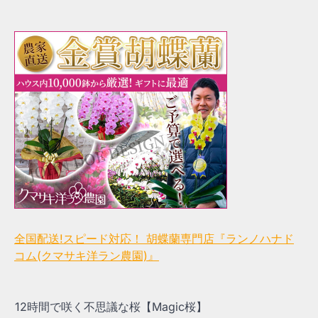
全国配送!スピード対応！ 胡蝶蘭専門店『ランノハナド
コム(クマサキ洋ラン農園)』
12時間で咲く不思議な桜【Magic桜】