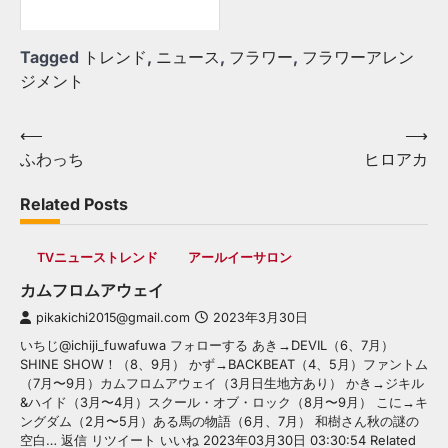
Tagged
トレンド
,
ニュース
,
フラワー
,
フラワーアレン
ジメント
Post
⟵
⟶
ふわっち
ヒロアカ
navigation
Related Posts
TVニューストレンド
アールイーサロン
カムフロムアウェイ
pikakichi2015@gmail.com
2023年3月30日
いちじ@ichiji_fuwafuwa フォローする あき→DEVIL（6、7月）
SHINE SHOW！（8、9月） かず→BACKBEAT（4、5月）ファントム
（7月〜9月）カムフロムアウェイ（3月日生地方あり） かき→ジキル
&ハイド（3月〜4月）スクール・オブ・ロック（8月〜9月） こに→キ
ングダム（2月〜5月）ある馬の物語（6月、7月） 和樹さん秋の謎の
空白… 返信 リツイート いいね 2023年03月30日 03:30:54 Related