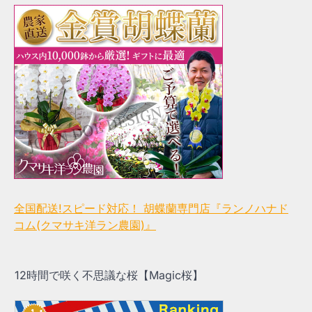
全国配送!スピード対応！ 胡蝶蘭専門店『ランノハナド
コム(クマサキ洋ラン農園)』
12時間で咲く不思議な桜【Magic桜】