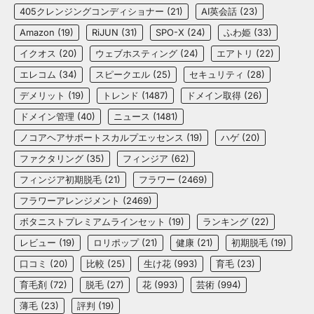
405クレンジングコンディショナー
(21)
AI英会話
(23)
Amazon
(19)
RiJUN
(31)
SPO-X
(24)
ふわ姫
(33)
イクオス
(20)
ウェブホスティング
(24)
エアトリ
(22)
エレコム
(34)
スピークエル
(25)
セキュリティ
(28)
デメリット
(19)
トレンド
(1487)
ドメイン取得
(26)
ドメイン管理
(40)
ニュース
(1481)
ノコアヘアサポートスカルプエッセンス
(19)
ハゲ
(20)
ファクタリング
(35)
フィンジア
(62)
フィンジア初期脱毛
(21)
フラワー
(2469)
フラワーアレンジメント
(2469)
ボタニストプレミアムラインセット
(19)
ランキング
(22)
レビュー
(19)
ロリポップ
(21)
健康
(21)
初期脱毛
(19)
口コミ
(20)
比較
(25)
生け花
(993)
育毛
(23)
育毛剤
(72)
脱毛
(27)
花
(993)
芸術
(994)
薄毛
(23)
評判
(19)