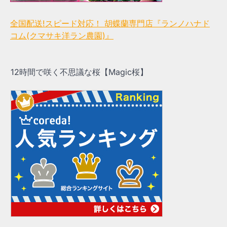
全国配送!スピード対応！ 胡蝶蘭専門店『ランノハナド
コム(クマサキ洋ラン農園)』
12時間で咲く不思議な桜【Magic桜】