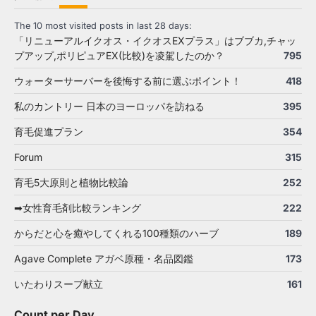
The 10 most visited posts in last 28 days:
「リニューアルイクオス・イクオスEXプラス」はブブカ,チャッ
プアップ,ポリピュアEX(比較)を凌駕したのか？
795
ウォーターサーバーを後悔する前に選ぶポイント！
418
私のカントリー 日本のヨーロッパを訪ねる
395
育毛促進プラン
354
Forum
315
育毛5大原則と植物比較論
252
➡女性育毛剤比較ランキング
222
からだと心を癒やしてくれる100種類のハーブ
189
Agave Complete アガベ原種・名品図鑑
173
いたわりスープ献立
161
Count per Day