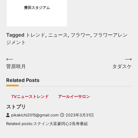
豊田スタジアム
Tagged
トレンド
,
ニュース
,
フラワー
,
フラワーアレン
ジメント
Post
⟵
⟶
菅原咲月
タダスケ
navigation
Related Posts
TVニューストレンド
アールイーサロン
ストプリ
pikakichi2015@gmail.com
2023年3月31日
Related posts:ステイン大富豪同心2長寿番組