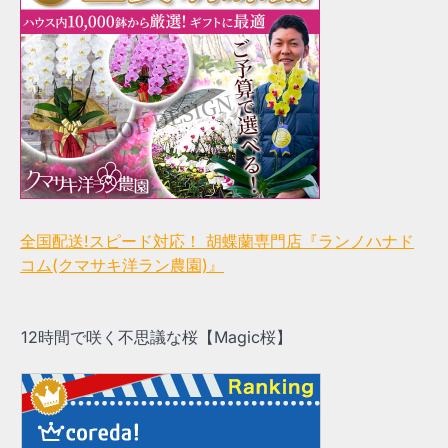
全国配送!スピード対応！ 胡蝶蘭専門店『ランノハナド
コム(クマサキ洋ラン農園)』
12時間で咲く不思議な桜【Magic桜】