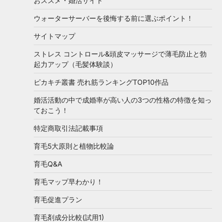
おススメ・婚活サイト
ウォーターサーバーを後悔する前に選ぶポイント！
サイトマップ
ストレス コントロール&頭皮マッサージで薄毛防止と勃
起力アップ（毛髪体験談）
ピカキチ叢書 売れ筋ランキングTOP10作品
婚活活動の中で成婚率が高い人の3つの性格の特徴を知っ
ておこう！
特定商取引法記載事項
育毛5大原則と植物比較論
育毛Q&A
育毛マップ早わかり！
育毛促進プラン
育毛剤成分比較(試用1)