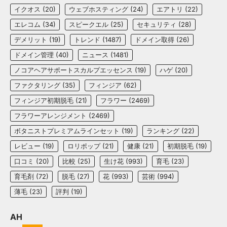
イクオス
(20)
ウェブホスティング
(24)
エアトリ
(22)
エレコム
(34)
スピークエル
(25)
セキュリティ
(28)
デメリット
(19)
トレンド
(1487)
ドメイン取得
(26)
ドメイン管理
(40)
ニュース
(1481)
ノコアヘアサポートスカルプエッセンス
(19)
ハゲ
(20)
ファクタリング
(35)
フィンジア
(62)
フィンジア初期脱毛
(21)
フラワー
(2469)
フラワーアレンジメント
(2469)
ボタニストプレミアムラインセット
(19)
ランキング
(22)
レビュー
(19)
ロリポップ
(21)
健康
(21)
初期脱毛
(19)
口コミ
(20)
比較
(25)
生け花
(993)
育毛
(23)
育毛剤
(72)
脱毛
(27)
花
(993)
芸術
(994)
薄毛
(23)
評判
(19)
AH