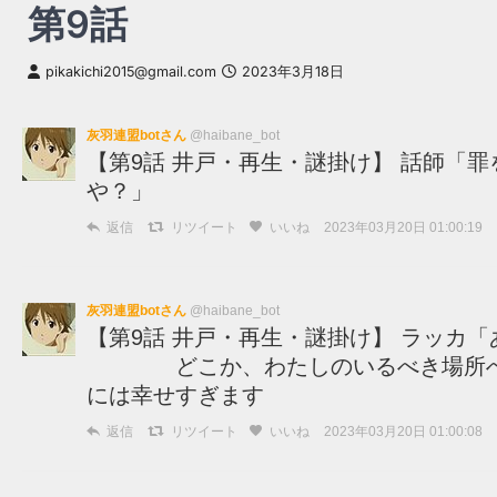
第9話
pikakichi2015@gmail.com
2023年3月18日
灰羽連盟botさん
@haibane_bot
【第9話 井戸・再生・謎掛け】 話師「
や？」
返信
リツイート
いいね
2023年03月20日 01:00:19
灰羽連盟botさん
@haibane_bot
【第9話 井戸・再生・謎掛け】 ラッカ
どこか、わたしのいるべき場所へ
には幸せすぎます
返信
リツイート
いいね
2023年03月20日 01:00:08