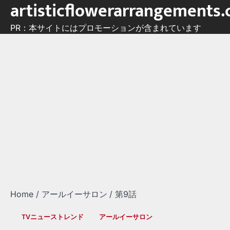
artisticflowerarrangements
Skip
to
PR：本サイトにはプロモーションが含まれています
content
Home
アールイーサロン
第9話
TVニューストレンド
アールイーサロン