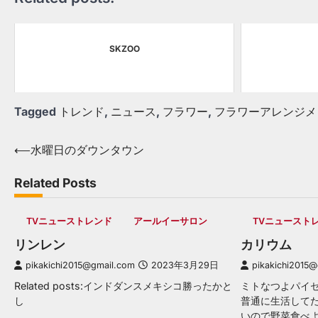
SKZOO
Tagged
トレンド
,
ニュース
,
フラワー
,
フラワーアレンジメ
Post
⟵
水曜日のダウンタウン
navigation
Related Posts
TVニューストレンド
アールイーサロン
TVニュースト
リンレン
カリウム
pikakichi2015@gmail.com
2023年3月29日
pikakichi2015
Related posts:インドダンスメキシコ勝ったかと
ミトなつよパイセン
し
普通に生活して
いので野菜食べよ