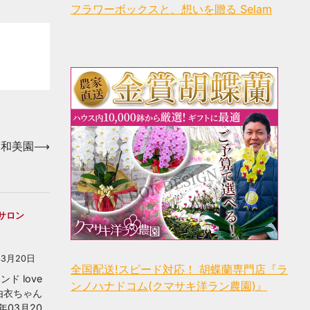
フラワーボックスと、想いを贈る Selam
浦和美園
⟶
サロン
年3月20日
全国配送!スピード対応！ 胡蝶蘭専門店『ラ
ド love
ンノハナドコム(クマサキ洋ラン農園)』
由衣ちゃん
年03月20