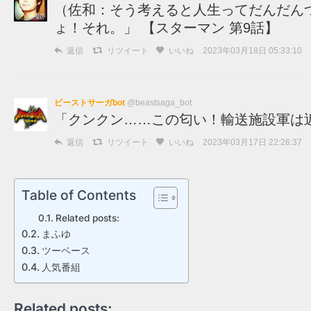
（佐和：そう考えると人生ってだんだん
ょ！それ。」 【スターマン 第9話】
返信
リツイート
いいね
2023年03月18日 05:33:10
ビーストサーガbot
@beastsaga_bot
「クンクン……この匂い！輸送施設軍は
返信
リツイート
いいね
2023年03月17日 22:26:37
Table of Contents
Related posts:
まふゆ
ツーベース
人気番組
Related posts: