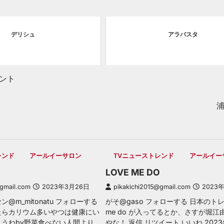
デリシュ
アラバスタ
ント
レンド
アールイーサロン
TVニューストレンド
アールイー
LOVE ME DO
@gmail.com
2023年3月26日
pikakichi2015@gmail.com
2023
@m_mitonatu フォローする
がそ@gaso フォローする 日本のトレン
たらカリウム多いやつは健康にい
me do が入ってるとか、さすが堀江
うねby野菜食べない人間より
やな！ 返信 リツイート いいね 2023