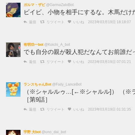
ガルマ・ザビ
@GarmaZabiBot
ビイビ、小物を相手にするな。木馬だけだ、
返信
リツイート
いいね
2023年03月19日 18:18:07
有明功一bot
@Koichi_A_bot
でも自分の親が殺人犯だなんてお前誰だ
返信
リツイート
いいね
2023年03月19日 07:01:21
ランスちゃんBot
@Faily_LanceBot
（※シャルルゥ…[←※シャルル]） （※ラケ
［第9話］
返信
リツイート
いいね
2023年03月19日 01:31:35
宇野 大bot
@uno_dai_bot