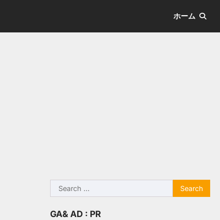
ホーム
Search
for:
GA& AD : PR