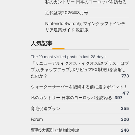
私のカントリー 日本のヨーロッパを訪ねる
近代盆栽2026年8月号
Nintendo Switch版 マインクラフトインテ
リア建築ガイド 改訂版
人気記事
The 10 most visited posts in last 28 days:
「リニューアルイクオス・イクオスEXプラス」はブ
ブカ,チャップアップ,ポリピュアEX(比較)を凌駕し
たのか？
773
ウォーターサーバーを後悔する前に選ぶポイント！
417
私のカントリー 日本のヨーロッパを訪ねる
397
育毛促進プラン
355
Forum
306
育毛5大原則と植物比較論
246