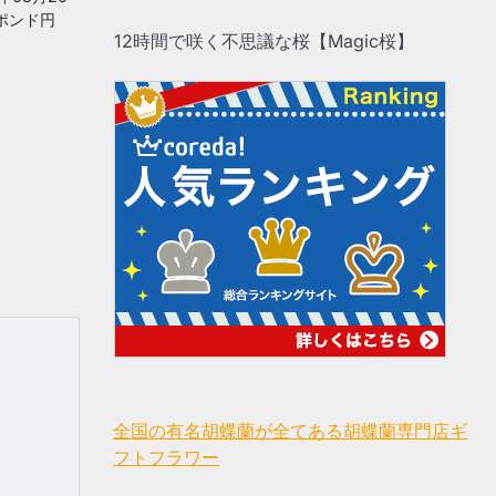
地価ポンド円
12時間で咲く不思議な桜【Magic桜】
全国の有名胡蝶蘭が全てある胡蝶蘭専門店ギ
フトフラワー