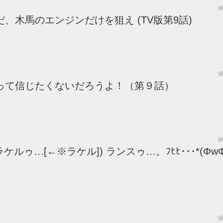
木馬のエンジンだけを狙え (TV版第9話)
って信じたくないだろうよ！（第９話）
ルゥ…[←※ラケル]) ランスゥ…。ﾌﾋﾋ･･･*(Φ