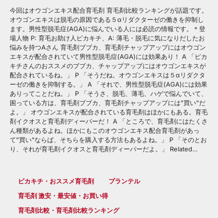
今回はオウゴンエキス配合育毛剤 育毛剤比較ランキングが話題です。
オウゴンエキスは脱毛の原因である５αリダクターゼの働きを抑制し
ます。男性型脱毛症(AGA)に悩んでいる人には必読の情報です。＊登
場人物 P: 育毛お助け人ピカキチ、A: 薄毛・脱毛に気になりだしたお
悩みを持つAさん 育毛剤ブブカ、育毛剤チャップアップにはオウゴン
エキスが配合されていて男性型脱毛症(AGA)には効果あり！ A 「ピカ
キチさんのおススメのブブカ、チャップアップにはオウゴンエキスが
配合されているね。」 P 「そうだね。オウゴンエキスは５αリダクタ
ーゼの働きを抑制する。」 A 「それで、男性型脱毛症(AGA)には効果
ありってことだね。」 P 「そうさ、脱毛、薄毛、ハゲで悩んでいて、
困っている方は、育毛剤ブブカ、育毛剤チャップアップには”買い”だ
よ。」 オウゴンエキスが配合されている育毛剤はほかにもある。育毛
剤イクオスと育毛剤ディーパーだ！ A 「ところで、育毛剤にはたくさ
ん種類があるよね。ほかにもこのオウゴンエキス配合育毛剤があっ
て”買い”ならば、そちらを購入する方法もあるよね。」 P 「そのとお
り、それが育毛剤イクオスと育毛剤ディーパーだよ。」 Related…
ピカキチ・おススメ育毛剤
プランテル
育毛剤 激安・最安値・お買い得
育毛剤比較・育毛剤比較ランキング