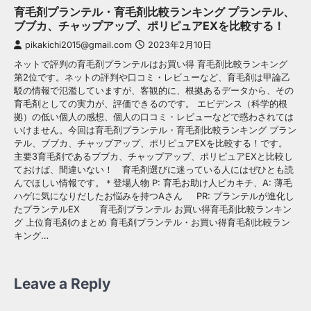
育毛剤プランテル・育毛剤比較ランキング プランテル、
ブブカ、チャップアップ、ポリピュアEXを比較する！
pikakichi2015@gmail.com
2023年2月10日
ネットで評判の育毛剤プランテルはお買い得 育毛剤比較ランキング
第2位です。ネットの評判や口コミ・レビューなど、育毛剤は甲論乙
駁の情報で氾濫していますが、客観的に、根拠あるデータから、その
育毛剤としての実力が、評価できるのです。 エビデンス（科学的根
拠）の低い個人の感想、個人の口コミ・レビューなどで惑わされては
いけません。今回は育毛剤プランテル・育毛剤比較ランキング プラン
テル、ブブカ、チャップアップ、ポリピュアEXを比較する！です。
主要3育毛剤であるブブカ、チャップアップ、ポリピュアEXと比較し
ておけば、間違いない！ 育毛剤選びに迷っている人にはぜひとも読
んでほしい情報です。＊登場人物 P: 育毛お助け人ピカキチ、A: 薄毛
ハゲに気になりだしたお悩みを持つAさん PR: プランテルが進化し
たプランテルEX 育毛剤プランテル お買い得育毛剤比較ランキン
グ 上位育毛剤のまとめ 育毛剤プランテル・お買い得育毛剤比較ラン
キング…
Leave a Reply