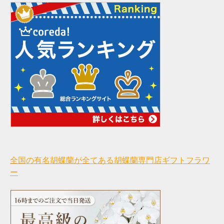
全国の有名胡蝶蘭が全てある胡蝶蘭専門店ギフトフラワ
ー