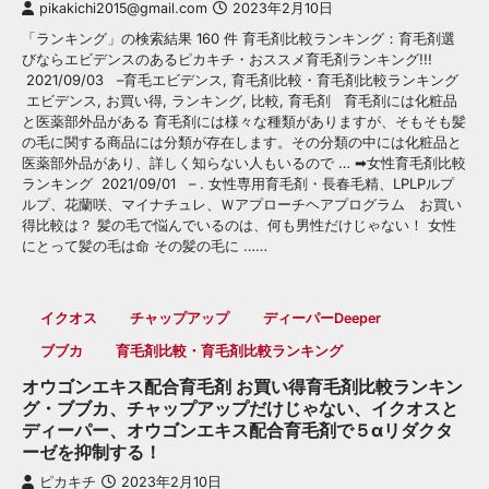
pikakichi2015@gmail.com
2023年2月10日
「ランキング」の検索結果 160 件 育毛剤比較ランキング：育毛剤選
びならエビデンスのあるピカキチ・おススメ育毛剤ランキング!!!
2021/09/03 –育毛エビデンス, 育毛剤比較・育毛剤比較ランキング
エビデンス, お買い得, ランキング, 比較, 育毛剤 育毛剤には化粧品
と医薬部外品がある 育毛剤には様々な種類がありますが、そもそも髪
の毛に関する商品には分類が存在します。その分類の中には化粧品と
医薬部外品があり、詳しく知らない人もいるので … ➡女性育毛剤比較
ランキング 2021/09/01 – . 女性専用育毛剤・長春毛精、LPLPルプ
ルプ、花蘭咲、マイナチュレ、Ｗアプローチヘアプログラム お買い
得比較は？ 髪の毛で悩んでいるのは、何も男性だけじゃない！ 女性
にとって髪の毛は命 その髪の毛に ……
イクオス
チャップアップ
ディーパーDeeper
ブブカ
育毛剤比較・育毛剤比較ランキング
オウゴンエキス配合育毛剤 お買い得育毛剤比較ランキン
グ・ブブカ、チャップアップだけじゃない、イクオスと
ディーパー、オウゴンエキス配合育毛剤で５αリダクタ
ーゼを抑制する！
ピカキチ
2023年2月10日