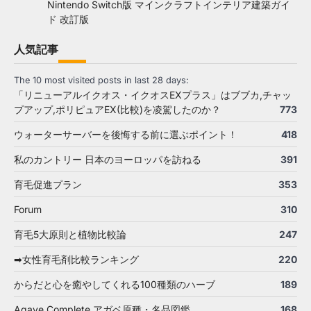
Nintendo Switch版 マインクラフトインテリア建築ガイ
ド 改訂版
人気記事
The 10 most visited posts in last 28 days:
「リニューアルイクオス・イクオスEXプラス」はブブカ,チャッ
プアップ,ポリピュアEX(比較)を凌駕したのか？
773
ウォーターサーバーを後悔する前に選ぶポイント！
418
私のカントリー 日本のヨーロッパを訪ねる
391
育毛促進プラン
353
Forum
310
育毛5大原則と植物比較論
247
➡女性育毛剤比較ランキング
220
からだと心を癒やしてくれる100種類のハーブ
189
Agave Complete アガベ原種・名品図鑑
168