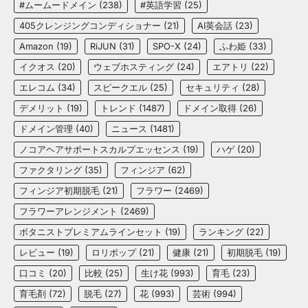
#ムームードメイン
(238)
#英語学習
(25)
405クレンジングコンディショナー
(21)
AI英会話
(23)
Amazon
(19)
RiJUN
(31)
SPO-X
(24)
ふわ姫
(33)
イクオス
(20)
ウェブホスティング
(24)
エアトリ
(22)
エレコム
(34)
スピークエル
(25)
セキュリティ
(28)
デメリット
(19)
トレンド
(1487)
ドメイン取得
(26)
ドメイン管理
(40)
ニュース
(1481)
ノコアヘアサポートスカルプエッセンス
(19)
ハゲ
(20)
ファクタリング
(35)
フィンジア
(62)
フィンジア初期脱毛
(21)
フラワー
(2469)
フラワーアレンジメント
(2469)
ボタニストプレミアムラインセット
(19)
ランキング
(22)
レビュー
(19)
ロリポップ
(21)
健康
(21)
初期脱毛
(19)
口コミ
(20)
比較
(25)
生け花
(993)
育毛
(23)
育毛剤
(72)
脱毛
(27)
花
(993)
芸術
(994)