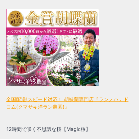
全国配送!スピード対応！ 胡蝶蘭専門店『ランノハナド
コム(クマサキ洋ラン農園)』
12時間で咲く不思議な桜【Magic桜】