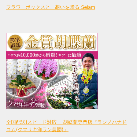
フラワーボックスと、想いを贈る Selam
全国配送!スピード対応！ 胡蝶蘭専門店『ランノハナド
コム(クマサキ洋ラン農園)』