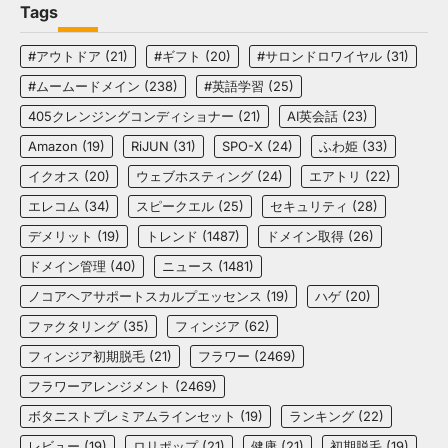
Tags
#アウトドア
(21)
#ギフト
(20)
#サロンドロワイヤル
(31)
#ムームードメイン
(238)
#英語学習
(25)
405クレンジングコンディショナー
(21)
AI英会話
(23)
Amazon
(19)
RiJUN
(31)
SPO-X
(24)
ふわ姫
(33)
イクオス
(20)
ウェブホスティング
(24)
エアトリ
(22)
エレコム
(34)
スピークエル
(25)
セキュリティ
(28)
デメリット
(19)
トレンド
(1487)
ドメイン取得
(26)
ドメイン管理
(40)
ニュース
(1481)
ノコアヘアサポートスカルプエッセンス
(19)
ハゲ
(20)
ファクタリング
(35)
フィンジア
(62)
フィンジア初期脱毛
(21)
フラワー
(2469)
フラワーアレンジメント
(2469)
ボタニストプレミアムラインセット
(19)
ランキング
(22)
レビュー
(19)
ロリポップ
(21)
健康
(21)
初期脱毛
(19)