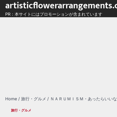
artisticflowerarrangements
Skip
to
PR：本サイトにはプロモーションが含まれています
content
Home
旅行・グルメ
ＮＡＲＵＭＩＳＭ・あったらいいな
旅行・グルメ