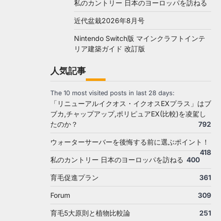
私のカントリー 日本のヨーロッパを訪ねる
近代盆栽2026年8月号
Nintendo Switch版 マインクラフトインテ
リア建築ガイド 改訂版
人気記事
The 10 most visited posts in last 28 days:
「リニューアルイクオス・イクオスEXプラス」はブ
ブカ,チャップアップ,ポリピュアEX(比較)を凌駕し
たのか？
792
ウォーターサーバーを後悔する前に選ぶポイント！
418
私のカントリー 日本のヨーロッパを訪ねる
400
育毛促進プラン
361
Forum
309
育毛5大原則と植物比較論
251