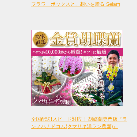
フラワーボックスと、想いを贈る Selam
全国配送!スピード対応！ 胡蝶蘭専門店『ラ
ンノハナドコム(クマサキ洋ラン農園)』