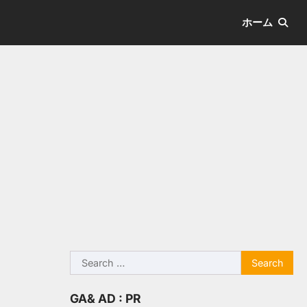
ホーム
Search
for:
GA& AD : PR