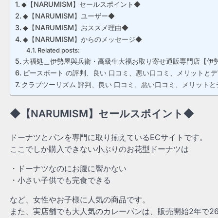
◆【NARUMISM】セールスポイント◆
◆【NARUMISM】ユーザー◆
◆【NARUMISM】おススメ理由◆
◆【NARUMISM】からのメッセージ◆
Related posts:
大福処＿伊勢屋與兵衛・高級生大福お取り寄せ通販専門店【伊
ピースボート の評判、良い 口コミ、悪い口コミ、メリットとデ
クラブツーリズム 評判、良い 口コミ、悪い口コミ、メリットとデ
◆【NARUMISM】セールスポイント◆
ドーナツとパンを専門に取り揃えているECサイトです。
ここでしか購入できない小ぶりのお花型ドーナツは
・ドーナツなのにお腹に響かない
・小さい子供でも完食できる
など、女性やお子様に人気の商品です。
また、実店舗でも大人気のカレーパンは、販売開始2年で26