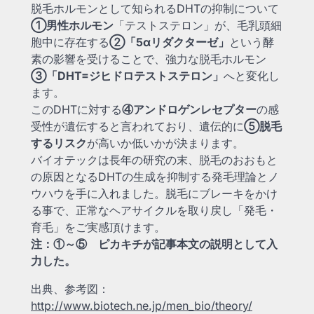
脱毛ホルモンとして知られるDHTの抑制について
①男性ホルモン
「テストステロン」が、毛乳頭細
胞中に存在する
②「5αリダクターゼ」
という酵
素の影響を受けることで、強力な脱毛ホルモン
③「DHT=ジヒドロテストステロン」
へと変化し
ます。
このDHTに対する
④アンドロゲンレセプター
の感
受性が遺伝すると言われており、遺伝的に
⑤脱毛
するリスク
が高いか低いかが決まります。
バイオテックは長年の研究の末、脱毛のおおもと
の原因となるDHTの生成を抑制する発毛理論とノ
ウハウを手に入れました。脱毛にブレーキをかけ
る事で、正常なヘアサイクルを取り戻し「発毛・
育毛」をご実感頂けます。
注：①～⑤ ピカキチが記事本文の説明として入
力した。
出典、参考図：
http://www.biotech.ne.jp/men_bio/theory/