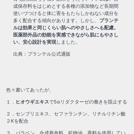
成保存料をはじめとする各種の添加物など長期間
使いづつけると体に害をもたらしかねない成分を
多く配合する傾向があります。しかし、
プランテ
ルは効果と同じくらい肌へのやさしさへも配慮。
医薬部外品の効能を実感できながら肌にもやさし
い、安心設計を実現
しました。
出典：プランテル公式通販
色々書いてあったが、
１．
ヒオウギエキス
で5αリダクターゼの働きを阻止する
２．センブリエキス、セファランチン、リチルリチン酸
２Kを配合
３．パラベン、合成着色料、鉱物油、香料を使用してい