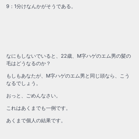
9：1分けなんかがそうである。
なにもしないでいると、22歳、M字ハゲのエム男の髪の
毛はどうなるのか？
もしもあなたが、M字ハゲのエム男と同じ頭なら、こう
なるでしょう。
おっと、ごめんなさい。
これはあくまでも一例です。
あくまで個人の結果です。