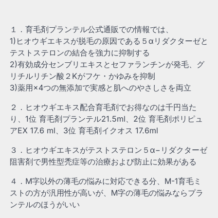
１．育毛剤プランテル公式通販での情報では、
1)ヒオウギエキスが脱毛の原因である５αリダクターゼと
テストステロンの結合を強力に抑制する
2)有効成分センブリエキスとセファランチンが発毛、グ
リチルリチン酸２Kがフケ・かゆみを抑制
3)薬用×4つの無添加で実感と肌へのやさしさを両立
２．ヒオウギエキス配合育毛剤でお得なのは千円当た
り、1位 育毛剤プランテル21.5ml、2位 育毛剤ポリピュ
アEX 17.6 ml、3位 育毛剤イクオス 17.6ml
３．ヒオウギエキスがテストステロン５α−リダクターゼ
阻害剤で男性型禿症等の治療および防止に効果がある
４．M字以外の薄毛の悩みに対応できる分、M-1育毛ミ
ストの方が汎用性が高いが、M字の薄毛の悩みならプラ
ンテルのほうがいい