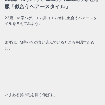
服「似合うヘアースタイル」
22歳、Ｍ字ハゲ、エム男（エムオ)に似合うヘアースタ
イルを考えてみよう。
まずは、M字ハゲの食い込んでいるところを隠すため
に、
いまある髪の毛を長く伸ばす。