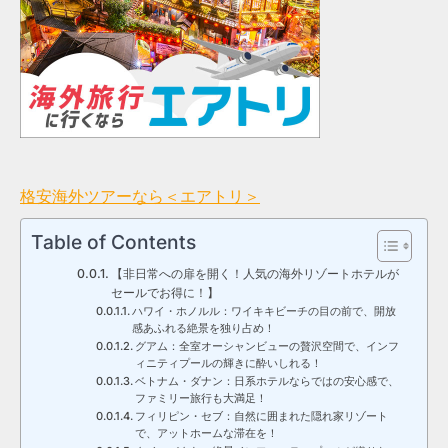
格安海外ツアーなら＜エアトリ＞
Table of Contents
【非日常への扉を開く！人気の海外リゾートホテルが
セールでお得に！】
ハワイ・ホノルル：ワイキキビーチの目の前で、開放
感あふれる絶景を独り占め！
グアム：全室オーシャンビューの贅沢空間で、インフ
ィニティプールの輝きに酔いしれる！
ベトナム・ダナン：日系ホテルならではの安心感で、
ファミリー旅行も大満足！
フィリピン・セブ：自然に囲まれた隠れ家リゾート
で、アットホームな滞在を！