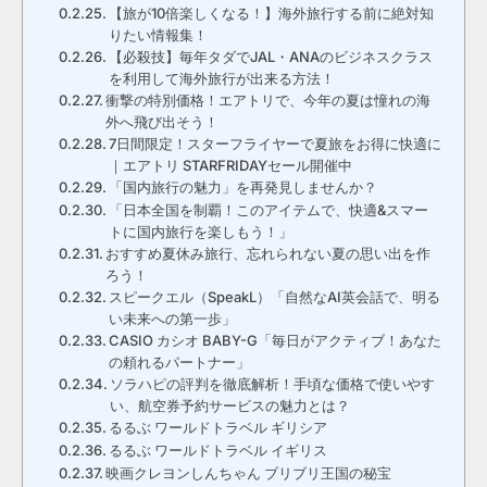
【旅が10倍楽しくなる！】海外旅行する前に絶対知
りたい情報集！
【必殺技】毎年タダでJAL・ANAのビジネスクラス
を利用して海外旅行が出来る方法！
衝撃の特別価格！エアトリで、今年の夏は憧れの海
外へ飛び出そう！
7日間限定！スターフライヤーで夏旅をお得に快適に
｜エアトリ STARFRIDAYセール開催中
「国内旅行の魅力」を再発見しませんか？
「日本全国を制覇！このアイテムで、快適&スマー
トに国内旅行を楽しもう！」
おすすめ夏休み旅行、忘れられない夏の思い出を作
ろう！
スピークエル（SpeakL）「自然なAI英会話で、明る
い未来への第一歩」
CASIO カシオ BABY-G「毎日がアクティブ！あなた
の頼れるパートナー」
ソラハピの評判を徹底解析！手頃な価格で使いやす
い、航空券予約サービスの魅力とは？
るるぶ ワールドトラベル ギリシア
るるぶ ワールドトラベル イギリス
映画クレヨンしんちゃん ブリブリ王国の秘宝