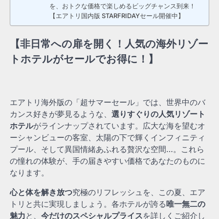
を、おトクな価格で楽しめるビッグチャンス到来！
【エアトリ国内版 STARFRIDAYセール開催中】
【非日常への扉を開く！人気の海外リゾー
トホテルがセールでお得に！】
エアトリ海外版の「超サマーセール」では、世界中のバ
カンス好きが夢見るような、
選りすぐりの人気リゾート
ホテル
がラインナップされています。広大な海を望むオ
ーシャンビューの客室、太陽の下で輝くインフィニティ
プール、そして異国情緒あふれる贅沢な空間…。これら
の憧れの体験が、手の届きやすい価格であなたのものに
なります。
心と体を解き放つ
究極のリフレッシュを、この夏、エア
トリと共に実現しましょう。各ホテルが誇る
唯一無二の
魅力
と、
今だけのスペシャルプライス
を詳しくご紹介し