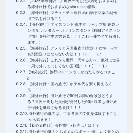
【2025年最新版！】世界一周した夫婦がおすすめす
る海外旅行でおすすめなsim e-sim情報
【海外旅行】マチュピチュ旅行 高山病予防薬の副作
用で気を付けること
【海外旅行】アイスランド 車中泊 キャンプ場 寝袋レ
ンタル レンタカー ガソリンスタンド 詳細(アイスラン
ド旅行を検討中の方必見！！！これ一冊で全て解決し
ます。)
【海外旅行】アメリカ入国審査 別室送り 女性一人で
も別室送りにならない方法！！！( ｀ー´)ノ
【海外旅行】これから世界一周する方へ。絶対に世界
一周で外してほしくない国3選！！！( ｀ー´)ノ
【海外旅行】旅行中トコジラミが出たらやるべきこ
と！！！
【海外旅行・国内旅行】ホテル代を安く抑える方
法！！！
【海外旅行】海外旅行で90日以降の保険はどうす
る？世界一周した夫婦が発見した90日以降も海外旅
行保険を継続させる裏技！！！
海外旅行の魅力は、世界各国の文化を体験すること
から始まる！
【初心者向け】海外旅行×転売…とは！？
海外旅行の魅力とおすすめスポット-新しい文化との