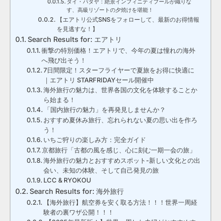
タイ・パタヤ：絶景インフィニティプールが織りな
す、高級リゾートの夕焼けを堪能！
【エアトリ公式SNSをフォローして、最新のお得情報
を見逃すな！】
Search Results for: エアトリ
衝撃の特別価格！エアトリで、今年の夏は憧れの海外
へ飛び出そう！
7日間限定！スターフライヤーで夏旅をお得に快適に
｜エアトリ STARFRIDAYセール開催中
海外旅行の魅力は、世界各国の文化を体験することか
ら始まる！
「国内旅行の魅力」を再発見しませんか？
おすすめ夏休み旅行、忘れられない夏の思い出を作ろ
う！
いちご狩りの楽しみ方：完全ガイド
京都旅行「古都の風を感じ、心に刻む一期一会の旅」
海外旅行の魅力とおすすめスポット-新しい文化との出
会い、未知の体験、そして自己発見の旅
LCC & RYOKOU
Search Results for: 海外旅行
【海外旅行】航空券を安く取る方法！！！世界一周経
験者の裏ワザ公開！！！