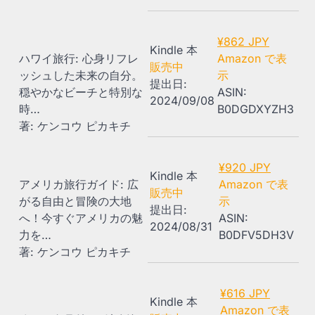
¥862 JPY
Kindle 本
ハワイ旅行: 心身リフレ
Amazon で表
販売中
ッシュした未来の自分。
示
提出日:
穏やかなビーチと特別な
ASIN:
2024/09/08
時…
B0DGDXYZH3
著: ケンコウ ピカキチ
¥920 JPY
Kindle 本
アメリカ旅行ガイド: 広
Amazon で表
販売中
がる自由と冒険の大地
示
提出日:
へ！今すぐアメリカの魅
ASIN:
2024/08/31
力を…
B0DFV5DH3V
著: ケンコウ ピカキチ
¥616 JPY
Kindle 本
Amazon で表