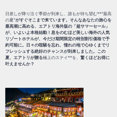
日差しが降り注ぐ季節が到来し、誰もが待ち望む**“最高
の夏”
がすぐそこまで来ています。そんなあなたの旅心を
最高潮に高める、エアトリ海外版の「超サマーセール」
が、いよいよ本格始動！息をのむほど美しい海外の人気
リゾートホテルが、今だけ期間限定の特別割引価格で予
約可能に。日々の喧騒を忘れ、憧れの地で心ゆくまでリ
フレッシュする絶好のチャンスが到来しました。この
夏、エアトリが贈る
極上のステイ**を、
驚くほどお得に
叶えませんか？