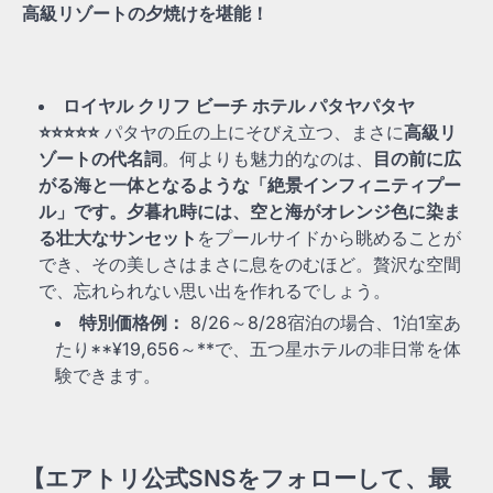
高級リゾートの夕焼けを堪能！
ロイヤル クリフ ビーチ ホテル パタヤパタヤ
⭐⭐⭐⭐⭐
パタヤの丘の上にそびえ立つ、まさに
高級リ
ゾートの代名詞
。何よりも魅力的なのは、
目の前に広
がる海と一体となるような「絶景インフィニティプー
ル」です。夕暮れ時には、空と海がオレンジ色に染ま
る壮大なサンセット
をプールサイドから眺めることが
でき、その美しさはまさに息をのむほど。贅沢な空間
で、忘れられない思い出を作れるでしょう。
特別価格例：
8/26～8/28宿泊の場合、1泊1室あ
たり**¥19,656～**で、五つ星ホテルの非日常を体
験できます。
【エアトリ公式SNSをフォローして、最