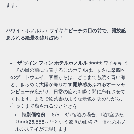
ます。
ハワイ・ホノルル：ワイキキビーチの目の前で、開放感
あふれる絶景を独り占め！
ザ ツイン フィン ホテルホノルル ⭐⭐⭐⭐
ワイキキビ
ーチの目の前に位置するこのホテルは、まさに
楽園へ
のゲートウェイ
。客室からは、どこまでも続く青い海
と、きらめく太陽が織りなす
開放感あふれるオーシャ
ンビュー
が広がり、日常の疲れを瞬く間に忘れさせて
くれます。まるで絵葉書のような景色を眺めながら、
心ゆくまで癒されるひとときを。
特別価格例：
8/5～8/7宿泊の場合、1泊1室あた
り**¥26,558～**という驚きの価格で、憧れのホノ
ルルステイが実現します。