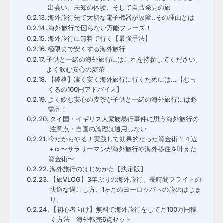
出会い、未知の体験、そして自己発見の旅
海外旅行先で大切な電子機器が故障..その理由とは
海外旅行で困らない万能フレーズ！
海外旅行に無料で行く【最強手法】
極限まで安くする海外旅行
子供と一緒の海外旅行にはこれを持参してください。
よく飲む安心の麦茶
【破格】凄く安く海外旅行に行くためには…【むっ
くるの100円アドバイス】
よく飲む安心の麦茶が子供と一緒の海外旅行には必
需品！
タイ国・イギリス人家族暴行事件に思う海外旅行の
注意点・自国の論理は通用しない
今だからやる！実践して効果的だった資金術１４選
＋α 〜サラリーマンが海外旅行や海外移住を叶えた
資金術〜
海外旅行のはじめかた【決定版】
【旅VLOG】3年ぶりの海外旅行、長時間フライトの
快適な過ごし方、1ヶ月のヨーロッパへの旅のはじま
り。
【初心者向け】無料で海外旅行をして月100万円稼
ぐ方法 海外転売6点セット