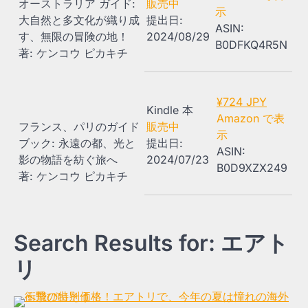
オーストラリア ガイド:
販売中
示
大自然と多文化が織り成
提出日:
ASIN:
す、無限の冒険の地！
2024/08/29
B0DFKQ4R5N
著: ケンコウ ピカキチ
¥724 JPY
Kindle 本
Amazon で表
フランス、パリのガイド
販売中
示
ブック: 永遠の都、光と
提出日:
ASIN:
影の物語を紡ぐ旅へ
2024/07/23
B0D9XZX249
著: ケンコウ ピカキチ
Search Results for: エアト
リ