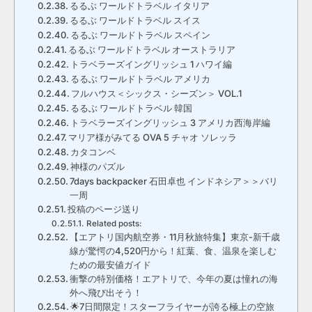
るるぶ ワールドトラベル イタリア
るるぶ ワールドトラベル スイス
るるぶ ワールドトラベル スペイン
るるぶ ワールドトラベル オーストラリア
トラベラーズイングリッシュ 1 ハワイ編
るるぶ ワールドトラベル アメリカ
フルハウス＜シックス・シーズン＞ VOL.1
るるぶ ワールドトラベル 韓国
トラベラーズイングリッシュ 3 アメリカ西海岸編
マリア様がみてる OVA 5 チャオ ソレッラ
カタコンベ
神様のパズル
7days backpacker 石田卓也 インドネシア＞＞バリ
一周
投稿のページ送り
Related posts:
【エアトリ国内航空券・11月秋旅特集】東京-新千歳
線が驚愕の4,520円から！紅葉、食、温泉を楽しむ
ための最安値ガイド
衝撃の特別価格！エアトリで、今年の夏は憧れの海
外へ飛び出そう！
🌟7日間限定！スターフライヤーが誇る極上の空旅