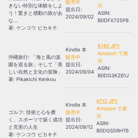
販売中
きない特別な体験をしよ
示
提出日:
う！驚きと感動の旅があ
ASIN:
2024/09/02
な…
B0DFX725P8
著: ケンコウ ピカキチ
¥740 JPY
Kindle 本
Amazon で表
沖縄旅行: 「海と風の楽
販売中
示
園を巡る旅」そして「美
提出日:
ASIN:
しい自然と文化の冒険」
2024/09/04
B0DG3KZ61J
著: Pikakichi Kenkou
¥712 JPY
Kindle 本
Amazon で表
ゴルフ: 技術と心を磨
販売中
示
く、スポーツで築く成功
提出日:
ASIN:
と充実の人生
2024/09/12
B0DGS5RHT6
著: ケンコウ ピカキチ