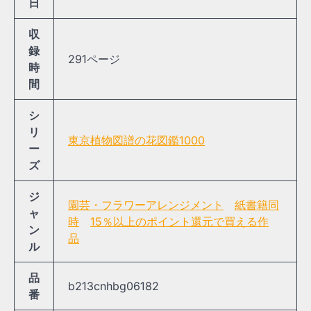
日
収
録
291ページ
時
間
シ
リ
東京植物図譜の花図鑑1000
ー
ズ
ジ
園芸・フラワーアレンジメント
紙書籍同
ャ
時
15％以上のポイント還元で買える作
ン
品
ル
品
b213cnhbg06182
番