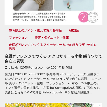
15％以上のポイント還元で買える作品
Aff対応
ファッション
美容・ダイエット・健康
金継ぎアレンジでつくる アクセサリー＆小物 繕うワザで自在に
表現
金継ぎアレンジでつくる アクセサリー＆小物 繕うワザで
自在に表現
pikakichi2015@gmail.com
2024年1月10日
発売日 2023-01-20 00:00:11 収録時間 98ページ シリーズ 金継ぎア
レンジでつくる アクセサリー＆小物 繕うワザで自在に表現 ジャン
ル 美容・ダイエット・健康 ファッション aff対応 15％以上のポ
イント還元で買える作品 品番 b810amtsp01265 価格 ￥1793 立ち
読みはこちら DMMで見る Related posts: マン盆栽の超情景…