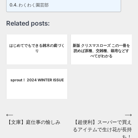
わくわく園芸部
Related posts:
はじめてでもできる雑木の庭づく
新版 クリスマスローズ この一冊を
り
読めば原種、交雑種、栽培などす
べてがわかる
sprout！ 2024 WINTER ISSUE
Post
⟵
⟶
【文庫】庭仕事の愉しみ
【超便利】スーパーで買え
navigation
るアイテムで生け花が長持
ち！