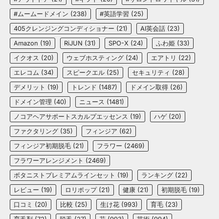
#ムームードメイン
(238)
#英語学習
(25)
405クレンジングコンディショナー
(21)
AI英会話
(23)
Amazon
(19)
RiJUN
(31)
SPO-X
(24)
ふわ姫
(33)
イクオス
(20)
ウェブホスティング
(24)
エアトリ
(22)
エレコム
(34)
スピークエル
(25)
セキュリティ
(28)
デメリット
(19)
トレンド
(1487)
ドメイン取得
(26)
ドメイン管理
(40)
ニュース
(1481)
ノコアヘアサポートスカルプエッセンス
(19)
ハゲ
(20)
ファクタリング
(35)
フィンジア
(62)
フィンジア初期脱毛
(21)
フラワー
(2469)
フラワーアレンジメント
(2469)
ボタニストプレミアムラインセット
(19)
ランキング
(22)
レビュー
(19)
ロリポップ
(21)
健康
(21)
初期脱毛
(19)
口コミ
(20)
比較
(25)
生け花
(993)
育毛
(23)
育毛剤
(72)
脱毛
(27)
花
(993)
芸術
(994)