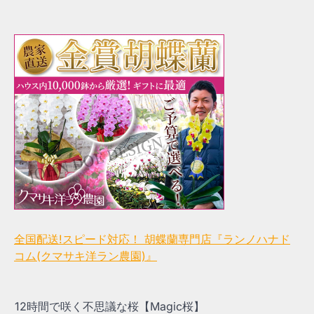
全国配送!スピード対応！ 胡蝶蘭専門店『ランノハナド
コム(クマサキ洋ラン農園)』
12時間で咲く不思議な桜【Magic桜】