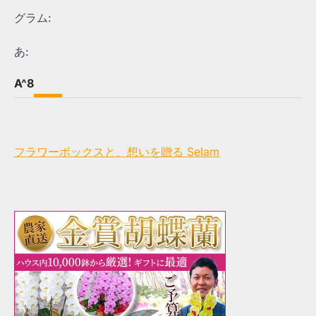
グラム:
あ:
A^8
フラワーボックスと、想いを贈る Selam