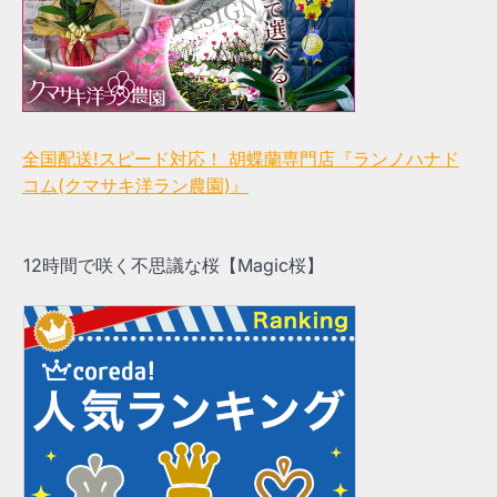
全国配送!スピード対応！ 胡蝶蘭専門店『ランノハナド
コム(クマサキ洋ラン農園)』
12時間で咲く不思議な桜【Magic桜】