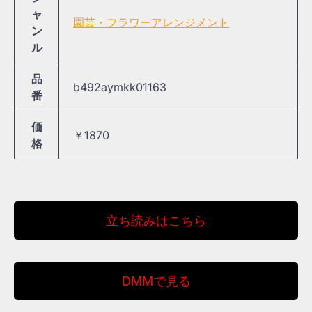
ャ
園芸・フラワーアレンジメント
ン
ル
品
b492aymkk01163
番
価
￥1870
格
立ち読みはこちら
DMMで見る