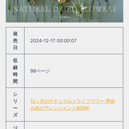
発
売
2024-12-17 00:00:07
日
収
録
98ページ
時
間
シ
リ
12ヶ月のナチュラルドライフラワー 季節
ー
の花のアレンジメントBOOK
ズ
ジ