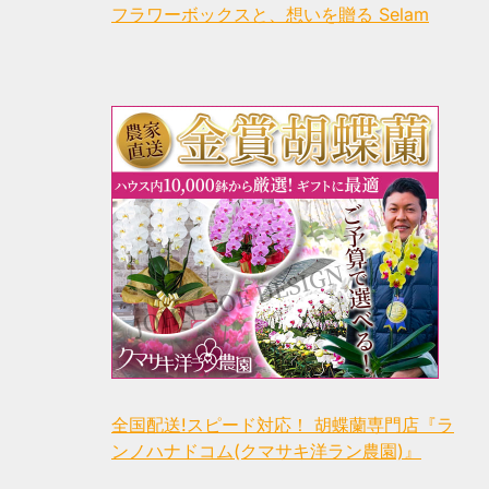
フラワーボックスと、想いを贈る Selam
全国配送!スピード対応！ 胡蝶蘭専門店『ラ
ンノハナドコム(クマサキ洋ラン農園)』