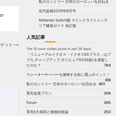
私のカントリー 日本のヨーロッパを訪ねる
近代盆栽2026年8月号
27
Nintendo Switch版 マインクラフトインテ
リア建築ガイド 改訂版
人気記事
ンケット
⟶
The 10 most visited posts in last 28 days:
「リニューアルイクオス・イクオスEXプラス」はブ
ブカ,チャップアップ,ポリピュアEX(比較)を凌駕し
たのか？
764
ウォーターサーバーを後悔する前に選ぶポイント！
418
私のカントリー 日本のヨーロッパを訪ねる
401
育毛促進プラン
356
Forum
305
育毛5大原則と植物比較論
253