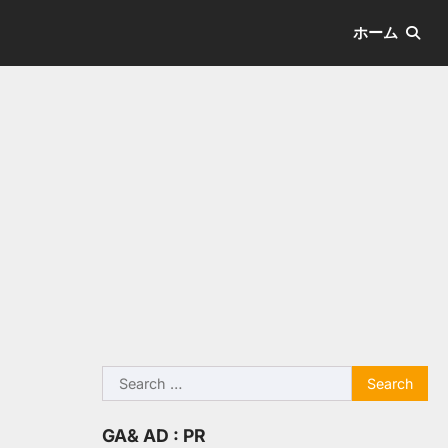
ホーム
Search
for:
GA& AD : PR