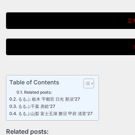
立
Table of Contents
Related posts:
るるぶ 栃木 宇都宮 日光 那須’27
るるぶ千葉 房総’27
るるぶ山梨 富士五湖 勝沼 甲府 清里’27
Related posts: