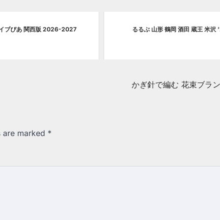
ブぴあ 関西版 2026-2027
るるぶ 山形 鶴岡 酒田 蔵王 米沢 ’
かぎ針で編む 花束ブラ
ds are marked
*