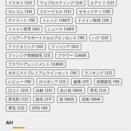
イクオス
(20)
ウェブホスティング
(24)
エアトリ
(22)
エレコム
(34)
スピークエル
(25)
セキュリティ
(28)
デメリット
(19)
トレンド
(1487)
ドメイン取得
(26)
ドメイン管理
(40)
ニュース
(1481)
ノコアヘアサポートスカルプエッセンス
(19)
ハゲ
(20)
ファクタリング
(35)
フィンジア
(62)
フィンジア初期脱毛
(21)
フラワー
(2469)
フラワーアレンジメント
(2469)
ボタニストプレミアムラインセット
(19)
ランキング
(22)
レビュー
(19)
ロリポップ
(21)
健康
(21)
初期脱毛
(19)
口コミ
(20)
比較
(25)
生け花
(993)
育毛
(23)
育毛剤
(72)
脱毛
(27)
花
(993)
芸術
(994)
薄毛
(23)
評判
(19)
AH