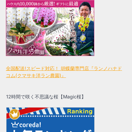
全国配送!スピード対応！ 胡蝶蘭専門店『ランノハナド
コム(クマサキ洋ラン農園)』
12時間で咲く不思議な桜【Magic桜】