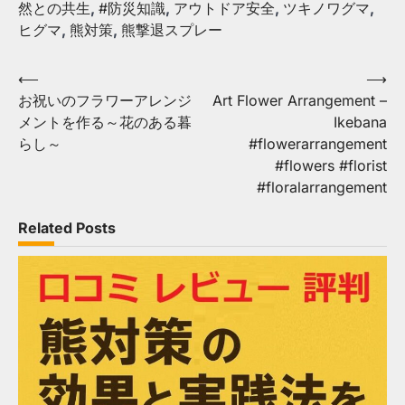
然との共生
,
#防災知識
,
アウトドア安全
,
ツキノワグマ
,
ヒグマ
,
熊対策
,
熊撃退スプレー
Post
⟵
⟶
お祝いのフラワーアレンジ
Art Flower Arrangement –
navigation
メントを作る～花のある暮
Ikebana
らし～
#flowerarrangement
#flowers #florist
#floralarrangement
Related Posts