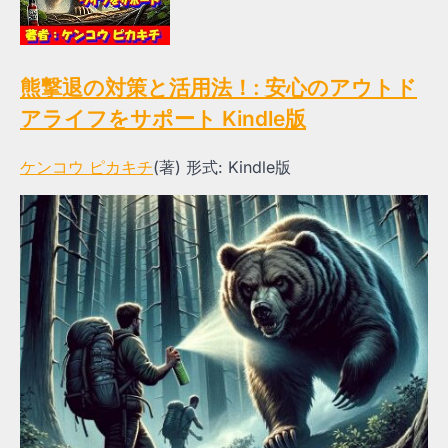
熊撃退の対策と活用法！: 安心のアウトド
アライフをサポート
Kindle版
ケンコウ ピカキチ
(著)
形式:
Kindle版