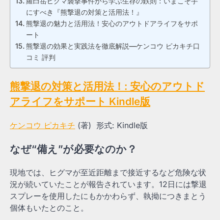
羅臼岳ヒグマ襲撃事件から学ぶ生存の鉄則：いまこそ手
にすべき『熊撃退の対策と活用法！』
熊撃退の魅力と活用法！安心のアウトドアライフをサポ
ート
熊撃退の効果と実践法を徹底解説—ケンコウ ピカキチ口
コミ 評判
熊撃退の対策と活用法！: 安心のアウトド
アライフをサポート
Kindle版
ケンコウ ピカキチ
(著)
形式:
Kindle版
なぜ“備え”が必要なのか？
現地では、ヒグマが至近距離まで接近するなど危険な状
況が続いていたことが報告されています。12日には撃退
スプレーを使用したにもかかわらず、執拗につきまとう
個体もいたとのこと。