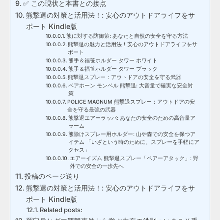
✅ この現状と本書との接点
熊撃退の対策と活用法！: 安心のアウトドアライフをサ
ポート Kindle版
熊に対する防御策: あなたと自然の安全を守る方法
熊撃退の魅力と活用法！安心のアウトドアライフをサ
ポート
熊手＆福笹ホルダー タワー ホワイト
熊手＆福笹ホルダー タワー ブラック
熊撃退スプレー：アウトドアの安全を守る武器
ベアホーン モンベル 熊撃退: 大音量で確実な安全対
策
POLICE MAGNUM 熊撃退スプレー：アウトドアの安
全を守る最強の武器
熊撃退エアーラッパ: あなたの安全のための高音量ア
ラーム
熊除けスプレー用ホルダー: 山や森での安全を保つア
イテム 「いざという時のために、スプレーを手軽にア
クセス」
エアーイズム 熊撃退スプレー「ベアーアタック」: 野
外での安全の一歩先へ
投稿のページ送り
熊撃退の対策と活用法！: 安心のアウトドアライフをサ
ポート Kindle版
Related posts: