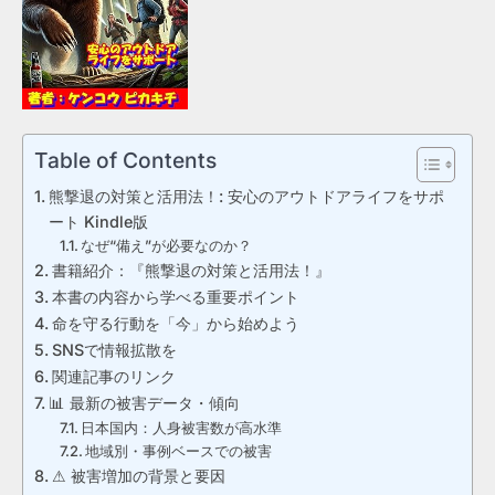
Table of Contents
熊撃退の対策と活用法！: 安心のアウトドアライフをサポ
ート Kindle版
なぜ“備え”が必要なのか？
書籍紹介：『熊撃退の対策と活用法！』
本書の内容から学べる重要ポイント
命を守る行動を「今」から始めよう
SNSで情報拡散を
関連記事のリンク
📊 最新の被害データ・傾向
日本国内：人身被害数が高水準
地域別・事例ベースでの被害
⚠ 被害増加の背景と要因