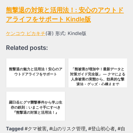
熊撃退の対策と活用法！: 安心のアウトド
アライフをサポート
Kindle版
ケンコウ ピカキチ
(著)
形式:
Kindle版
Related posts:
熊撃退の魅力と活用法！安心のア
「熊被害が増加中！最新データと
ウトドアライフをサポート
対策ガイド完全版」 — クマによる
人身被害の実態から、効果的な撃
退法・グッズ・心構えまで
羅臼岳ヒグマ襲撃事件から学ぶ生
存の鉄則：いまこそ手にすべき
『熊撃退の対策と活用法！』
Tagged
#クマ被害
,
#山のリスク管理
,
#登山初心者
,
#自