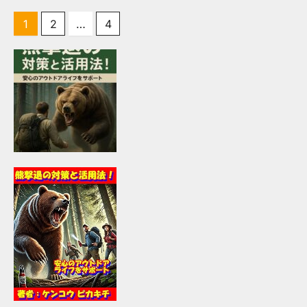
投
1
2
…
4
稿
の
ペ
ー
ジ
送
り