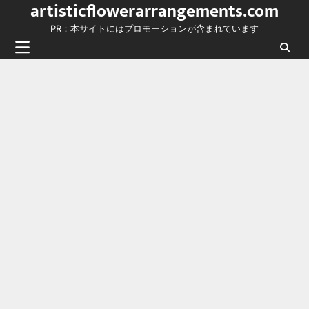
artisticflowerarrangements.com
Skip
to
PR：本サイトにはプロモーションが含まれています
content