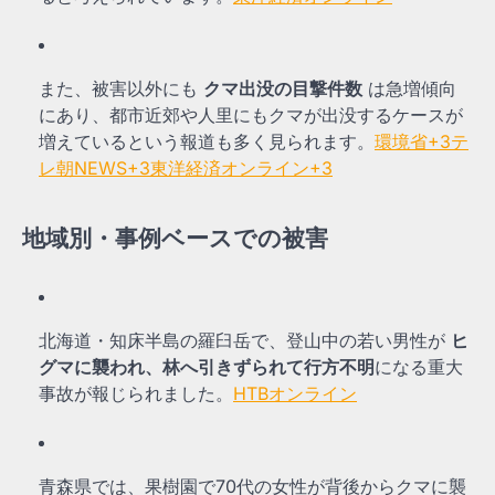
また、被害以外にも
クマ出没の目撃件数
は急増傾向
にあり、都市近郊や人里にもクマが出没するケースが
増えているという報道も多く見られます。
環境省
+3
テ
レ朝NEWS
+3
東洋経済オンライン
+3
地域別・事例ベースでの被害
北海道・知床半島の羅臼岳で、登山中の若い男性が
ヒ
グマに襲われ、林へ引きずられて行方不明
になる重大
事故が報じられました。
HTBオンライン
青森県では、果樹園で70代の女性が背後からクマに襲