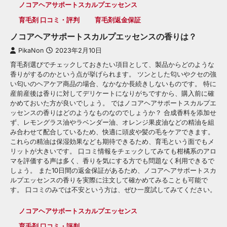
ノコアヘアサポートスカルプエッセンス
育毛剤 口コミ・評判
育毛剤返金保証
ノコアヘアサポートスカルプエッセンスの香りは？
PikaNon
2023年2月10日
育毛剤選びでチェックしておきたい項目として、製品からどのような
香りがするのかという点が挙げられます。 ツンとした匂いやクセの強
い匂いのヘアケア商品の場合、なかなか長続きしないものです。 特に
産前産後は香りに対してデリケートになりがちですから、購入前に確
かめておいた方が良いでしょう。 ではノコアヘアサポートスカルプエ
ッセンスの香りはどのようなものなのでしょうか？ 合成香料を添加せ
ず、レモングラス油やラベンダー油、オレンジ果皮油などの精油を組
み合わせて配合しているため、快適に頭皮や髪の毛をケアできます。
これらの精油は保湿効果なども期待できるため、育毛という面でもメ
リットが大きいです。 口コミ情報をチェックしてみても柑橘系のアロ
マを評価する声は多く、香りを気にする方でも問題なく利用できるで
しょう。 また10日間の返金保証があるため、ノコアヘアサポートスカ
ルプエッセンスの香りを実際に注文して確かめてみることも可能で
す。 口コミのみでは不安という方は、ぜひ一度試してみてください。
ノコアヘアサポートスカルプエッセンス
育毛剤 口コミ・評判