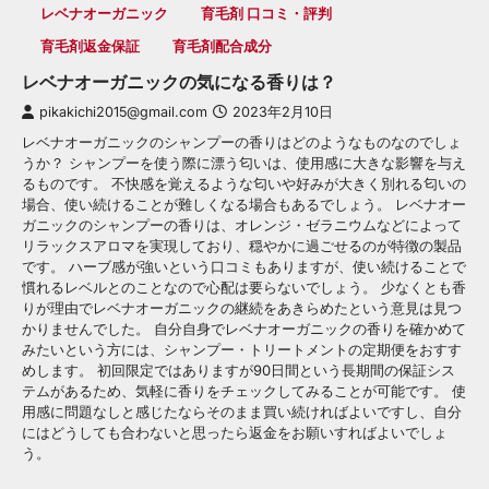
レベナオーガニック
育毛剤 口コミ・評判
育毛剤返金保証
育毛剤配合成分
レベナオーガニックの気になる香りは？
pikakichi2015@gmail.com
2023年2月10日
レベナオーガニックのシャンプーの香りはどのようなものなのでしょ
うか？ シャンプーを使う際に漂う匂いは、使用感に大きな影響を与え
るものです。 不快感を覚えるような匂いや好みが大きく別れる匂いの
場合、使い続けることが難しくなる場合もあるでしょう。 レベナオー
ガニックのシャンプーの香りは、オレンジ・ゼラニウムなどによって
リラックスアロマを実現しており、穏やかに過ごせるのが特徴の製品
です。 ハーブ感が強いという口コミもありますが、使い続けることで
慣れるレベルとのことなので心配は要らないでしょう。 少なくとも香
りが理由でレベナオーガニックの継続をあきらめたという意見は見つ
かりませんでした。 自分自身でレベナオーガニックの香りを確かめて
みたいという方には、シャンプー・トリートメントの定期便をおすす
めします。 初回限定ではありますが90日間という長期間の保証シス
テムがあるため、気軽に香りをチェックしてみることが可能です。 使
用感に問題なしと感じたならそのまま買い続ければよいですし、自分
にはどうしても合わないと思ったら返金をお願いすればよいでしょ
う。