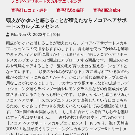
ノコアヘアサポートスカルプエッセンス
育毛剤 口コミ・評判
育毛剤返金保証
育毛剤配合成分
頭皮がかゆいと感じることが増えたならノコアヘアサポ
ートスカルプエッセンス
PikaNon
2023年2月10日
頭皮がかゆいと感じることが増えたなら、ノコアヘアサポートスカル
プエッセンスの使用をおすすめします。 育毛剤を使ってかゆみを解消
できるのか？と疑問に思うかもしれませんが、実はノコアヘアサポー
トスカルプエッセンスは頭皮にアプローチする商品です。 頭皮のかゆ
みや乾燥をケアすることで、髪の毛が育つ土台を整えるコンセプトと
なっています。 「頭皮のかゆみが気になる」方に選ばれている旨の記
載が公式サイトにあることからも、かゆいと感じる頭皮トラブルに有
用なことがわかるでしょう。 アカヤジオウ根エキスなどの皮膚コンデ
ィショニング剤やラベンダー油やレモングラス油などの保湿成分が多
数含まれていることからも明らかです。 頭皮がかゆいと感じる状況が
ノコアヘアサポートスカルプエッセンスで改善したという口コミもあ
るため、かゆさにイラつきを覚えているなら試してみる価値がありま
す。 10日間の返金保証もあり、もし肌に合わない場合でもお金を無駄
にする心配は要りません。 産後の抜け毛や頭皮トラブルのケア！
【ノコア ヘアサポート スカルプエッセンス 】 もっちり、泡！天然由
来96%！地肌が潤うリファイニングスカルプシャンプー&トリートメ
ント【Lebena organic (レベナオーガニック)】