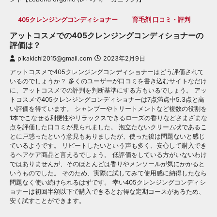
405クレンジングコンディショナー
育毛剤 口コミ・評判
アットコスメでの405クレンジングコンディショナーの
評価は？
pikakichi2015@gmail.com
2023年2月9日
アットコスメで405クレンジングコンディショナーはどう評価されて
いるのでしょうか？ 多くのユーザーが口コミを書き込むサイトなだけ
に、アットコスメでの評判を判断基準にする方もいるでしょう。 アッ
トコスメで405クレンジングコンディショナーは7点満点中5.3点と高
い評価を得ています。 シャンプーやトリートメントなど複数の役割を
1本でこなせる利便性やリラックスできるローズの香りなどさまざまな
点を評価した口コミが見られました。 泡立たないクリーム状であるこ
とに戸惑ったという意見もありましたが、使った後は問題ないと感じ
ているようです。 リピートしたいという声も多く、安心して購入でき
るヘアケア商品と言えるでしょう。 低評価をしている方がいないわけ
ではありませんが、そのほとんどは香りやメンソールが気にかかると
いうものでした。 そのため、実際に試してみて使用感に納得したなら
問題なく使い続けられるはずです。 幸い405クレンジングコンディシ
ョナーは初回半額以下で購入できるとお得な定期コースがあるため、
安く試すことができます。