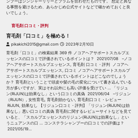
ンプーはジンジャーリリーとプラムを合わせたものです。 想定と異な
る事態を避けるため、あらかじめ公式サイトなどで確かめておくと良
いでしょう。
育毛剤 口コミ・評判
育毛剤「口コミ」を極める！
pikakichi2015@gmail.com
2023年2月10日
育毛剤「口コミ」の検索結果 369 件 ノコアヘアサポートスカルプエ
ッセンスの口コミで評価されているポイントは？ 2021/07/08 –ノコ
アヘアサポートスカルプエッセンス, 育毛剤 口コミ・評判 ノコアヘ
アサポートスカルプエッセンス, 口コミ ノコアヘアサポートスカルプ
エッセンスの口コミで評価されているポイントはどこなのでしょう
か？ 育毛剤ということで頭皮や髪の毛の変化について書き込んでいる
方が多いですが、実はそれ以外にも高い評価を受けてい … 「リジュ
ン(RiJUN)は効果なし」という口コミの真偽 2021/06/04 –リジュン
（RiJUN）, 女性育毛, 育毛剤効かない, 育毛剤口コミ・レビュー
RiJUN, 効果なし 【リジュン口コミ・評判】「リジュン(RiJUN)は効
果なし」悪い口コミの真偽 育毛剤に関するレビューサイトなどを見て
いると、「スカルプエッセンスのリジュン(RiJUN)は効果なし」とい
うニュアンスの口 … コンステラシャンプーの口コミでの評価は？
2021/05/19…