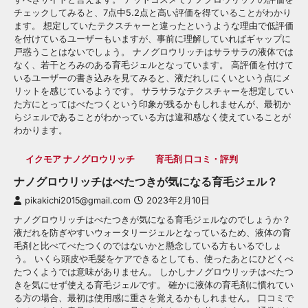
チェックしてみると、7点中5.2点と高い評価を得ていることがわかり
ます。 想定していたテクスチャーと違ったというような理由で低評価
を付けているユーザーもいますが、事前に理解していればギャップに
戸惑うことはないでしょう。 ナノグロウリッチはサラサラの液体では
なく、若干とろみのある育毛ジェルとなっています。 高評価を付けて
いるユーザーの書き込みを見てみると、液だれしにくいという点にメ
リットを感じているようです。 サラサラなテクスチャーを想定してい
た方にとってはべたつくという印象が残るかもしれませんが、最初か
らジェルであることがわかっている方は違和感なく使えていることが
わかります。
イクモア ナノグロウリッチ
育毛剤 口コミ・評判
ナノグロウリッチはべたつきが気になる育毛ジェル？
pikakichi2015@gmail.com
2023年2月10日
ナノグロウリッチはべたつきが気になる育毛ジェルなのでしょうか？
液だれを防ぎやすいウォータリージェルとなっているため、液体の育
毛剤と比べてべたつくのではないかと懸念している方もいるでしょ
う。 いくら頭皮や毛髪をケアできるとしても、使ったあとにひどくべ
たつくようでは意味がありません。 しかしナノグロウリッチはべたつ
きを気にせず使える育毛ジェルです。 確かに液体の育毛剤に慣れてい
る方の場合、最初は使用感に重さを覚えるかもしれません。 口コミで