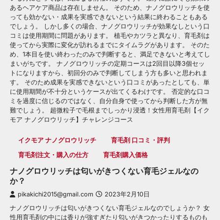
あるヘアケア商品は存在しません。 そのため、ナノグロウリッチを使
っても効かない・成果を実感できないという結果に終わることもある
でしょう。 しかし多くの場合、ナノグロウリッチが効果なしという口
コミは使用期間に問題があります。 植毛やカツラと異なり、育毛剤は
使ってから実際に変化が訪れるまでにタイムラグがあります。 そのた
め、1本目を使い終わったのみで判断すると、満足できないと考えてし
まいがちです。 ナノグロウリッチの定期コースは2回目以降3個セッ
トになりますから、初回分のみで判断してしまう方も多いと思われま
す。 そのため成果を実感できないという口コミがあったとしても、単
に使用期間が不十分というケースが出てくるわけです。 否定的な口コ
ミを過度に信じるのではなく、自分自身で使ってから判断した方が無
難でしょう。 超微粒子で毛根までしっかり浸透！女性用育毛剤【イク
モア ナノグロウリッチ】チャレンジコース
イクモア ナノグロウリッチ
育毛剤 口コミ・評判
育毛剤注文・購入の仕方
育毛剤購入価格
ナノグロウリッチは匂いがきつくない育毛ジェルなの
か？
pikakichi2015@gmail.com
2023年2月10日
ナノグロウリッチは匂いがきつくない育毛ジェルなのでしょうか？ 女
性用育毛剤の中には香りが強すぎたり匂いがきつかったりするものも