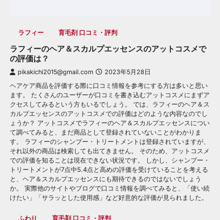
ラフィー
育毛剤 口コミ・評判
ラフィーのヘア＆スカルプエッセンスのアットコスメで
の評価は？
pikakichi2015@gmail.com
2023年5月28日
ヘアケア商品を評価する際に口コミ情報を参考にする方は多いと思い
ます。 たくさんのユーザーが口コミを書き込むアットコスメにまずア
クセスしてみるという方もいるでしょう。 では、ラフィーのヘア＆ス
カルプエッセンスのアットコスメでの評価はどのような内容なのでし
ょうか？ アットコスメでラフィーのヘア＆スカルプエッセンスについ
て調べてみると、まだ商品として登録されていないことがわかりま
す。 ラフィーのシャンプー・トリートメントは登録されていますが、
それ以外の商品は検索しても出てきません。 そのため、アットコスメ
での評価を知ることは現在できない状況です。 しかし、シャンプー・
トリートメントが7点中5.4点と高めの評価を受けていることを考える
と、ヘア＆スカルプエッセンスにも期待できるのではないでしょう
か。 実際他のサイトやブログで口コミ情報を調べてみると、「使い続
けたい」「サラッとした使用感」など好意的な評価が見られました。
ふわり
育毛剤 口コミ・評判