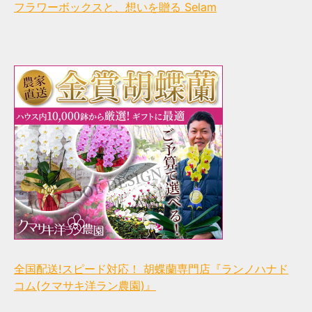
フラワーボックスと、想いを贈る Selam
全国配送!スピード対応！ 胡蝶蘭専門店『ランノハナド
コム(クマサキ洋ラン農園)』