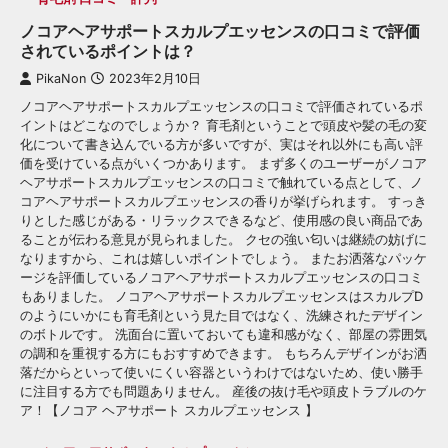
ノコアヘアサポートスカルプエッセンスの口コミで評価
されているポイントは？
PikaNon
2023年2月10日
ノコアヘアサポートスカルプエッセンスの口コミで評価されているポ
イントはどこなのでしょうか？ 育毛剤ということで頭皮や髪の毛の変
化について書き込んでいる方が多いですが、実はそれ以外にも高い評
価を受けている点がいくつかあります。 まず多くのユーザーがノコア
ヘアサポートスカルプエッセンスの口コミで触れている点として、ノ
コアヘアサポートスカルプエッセンスの香りが挙げられます。 すっき
りとした感じがある・リラックスできるなど、使用感の良い商品であ
ることが伝わる意見が見られました。 クセの強い匂いは継続の妨げに
なりますから、これは嬉しいポイントでしょう。 またお洒落なパッケ
ージを評価しているノコアヘアサポートスカルプエッセンスの口コミ
もありました。 ノコアヘアサポートスカルプエッセンスはスカルプD
のようにいかにも育毛剤という見た目ではなく、洗練されたデザイン
のボトルです。 洗面台に置いておいても違和感がなく、部屋の雰囲気
の調和を重視する方にもおすすめできます。 もちろんデザインがお洒
落だからといって使いにくい容器というわけではないため、使い勝手
に注目する方でも問題ありません。 産後の抜け毛や頭皮トラブルのケ
ア！【ノコア ヘアサポート スカルプエッセンス 】