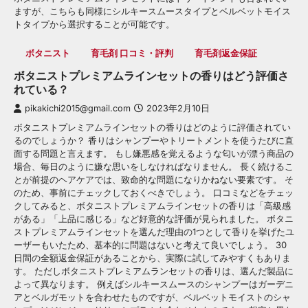
ますが、こちらも同様にシルキースムースタイプとベルベットモイス
トタイプから選択することが可能です。
ボタニスト
育毛剤 口コミ・評判
育毛剤返金保証
ボタニストプレミアムラインセットの香りはどう評価さ
れている？
pikakichi2015@gmail.com
2023年2月10日
ボタニストプレミアムラインセットの香りはどのように評価されてい
るのでしょうか？ 香りはシャンプーやトリートメントを使うたびに直
面する問題と言えます。 もし嫌悪感を覚えるような匂いが漂う商品の
場合、毎日のように嫌な思いをしなければなりません。 長く続けるこ
とが前提のヘアケアでは、致命的な問題になりかねない要素です。 そ
のため、事前にチェックしておくべきでしょう。 口コミなどをチェッ
クしてみると、ボタニストプレミアムラインセットの香りは「高級感
がある」「上品に感じる」など好意的な評価が見られました。 ボタニ
ストプレミアムラインセットを選んだ理由の1つとして香りを挙げたユ
ーザーもいたため、基本的に問題はないと考えて良いでしょう。 30
日間の全額返金保証があることから、実際に試してみやすくもありま
す。 ただしボタニストプレミアムランセットの香りは、選んだ製品に
よって異なります。 例えばシルキースムースのシャンプーはガーデニ
アとベルガモットを合わせたものですが、ベルベットモイストのシャ