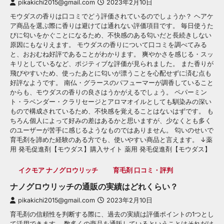
pikakichi2015@gmail.com
2023年2月10日
モウダスの香りは口コミでどう評価されているのでしょうか？ ヘアケ
ア商品を選ぶ際に香りは避けては通れない評価項目です。 毎日使うた
びに匂いをかぐことになるため、不快感のある匂いだと長続きしない
原因にもなりえます。 モウダスの香りについて口コミを調べてみる
と、おおむね好評であることがわかります。 爽やかさを感じる・スッ
キリとしているなど、ポジティブな評価が見られました。 また香りが
飛びやすいため、使ったあとに匂いが漂うことを心配せずに済む点も
好評なようです。 南仏・グラースのパフューマーが調香していること
からも、モウダスの香りの良さはうかがえるでしょう。 ペパーミン
ト・ラベンダー・クラリセージとアロマオイルとしても馴染みの深い
もので構成されているため、不快感を覚えることはないはずです。 も
ちろん個人によって好みの差はあるかと思いますが、少なくとも多く
のユーザーが苦手に感じるようなものではありません。 匂いのせいで
育毛剤を諦めた経験のある方でも、使いやすい商品と言えます。 ↓薬
用 発毛促進剤【モウダス】購入サイト 薬用 発毛促進剤【モウダス】
イクモア ナノグロウリッチ
育毛剤 口コミ・評判
ナノグロウリッチの通販の実績はどれくらい？
pikakichi2015@gmail.com
2023年2月10日
育毛剤の信頼性を判断する際に、過去の実績は評価ポイントの1つとし
て活用できます。 数多くの商品を通販しているということはそれだけ