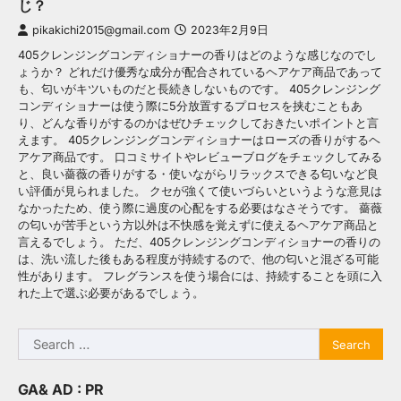
じ？
pikakichi2015@gmail.com
2023年2月9日
405クレンジングコンディショナーの香りはどのような感じなのでし
ょうか？ どれだけ優秀な成分が配合されているヘアケア商品であって
も、匂いがキツいものだと長続きしないものです。 405クレンジング
コンディショナーは使う際に5分放置するプロセスを挟むこともあ
り、どんな香りがするのかはぜひチェックしておきたいポイントと言
えます。 405クレンジングコンディショナーはローズの香りがするヘ
アケア商品です。 口コミサイトやレビューブログをチェックしてみる
と、良い薔薇の香りがする・使いながらリラックスできる匂いなど良
い評価が見られました。 クセが強くて使いづらいというような意見は
なかったため、使う際に過度の心配をする必要はなさそうです。 薔薇
の匂いが苦手という方以外は不快感を覚えずに使えるヘアケア商品と
言えるでしょう。 ただ、405クレンジングコンディショナーの香りの
は、洗い流した後もある程度が持続するので、他の匂いと混ざる可能
性があります。 フレグランスを使う場合には、持続することを頭に入
れた上で選ぶ必要があるでしょう。
Search
for:
GA& AD : PR