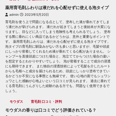
薬用育毛剤ふわりは液だれを心配せずに使える泡タイプ
admin
2023年5月20日
育毛剤を使う上で問題になる点として、塗布した液が垂れてきてしま
う液だれが挙げられます。 液だれが起きてしまうと後始末が大変にな
りますし、目などに入ってしまう危険性も考えられるでしょう。 塗布
する際に垂れにくい商品であるかどうかは、意外と重要なポイントで
す。 薬用育毛剤ふわりは、液だれを心配せずに使える泡タイプです。
泡タイプの育毛剤に馴染みがない方も多いと思いますが、毛髪や頭皮
にしっかり密着してくれるため液が垂れてくる心配がありません。 シ
ャンプーを直接頭皮につけた場合と、泡立ててからつけた場合の違い
を想定するとわかりやすいでしょう。 泡が密着することで成分の浸透
にも期待できます。 また独自の浸透技術によって毛髪を介したルート
からも毛根へと成分を届けられるため、頭皮にしっかり塗布できてい
るかどうか不安になる事態とも無縁です。 使い心地の面でもシュワシ
ュワとした感触が心地よいという口コミが見られます。 過去に垂れて
くる育毛剤にうんざりした経験のある方でも、問題なく使用できるで
しょう。
モウダス
育毛剤 口コミ・評判
モウダスの香りは口コミでどう評価されている？