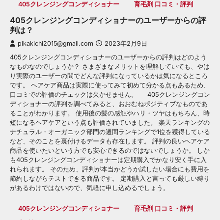
405クレンジングコンディショナー
育毛剤 口コミ・評判
405クレンジングコンディショナーのユーザーからの評
判は？
pikakichi2015@gmail.com
2023年2月9日
405クレンジングコンディショナーのユーザーからの評判はどのよう
なものなのでしょうか？ さまざまなメリットを理解していても、やは
り実際のユーザーの間でどんな評判になっているかは気になるところ
です。 ヘアケア商品は実際に使ってみて初めて分かる点もあるため、
口コミでの評価のチェックは欠かせません。 405クレンジングコン
ディショナーの評判を調べてみると、おおむねポジティブなものであ
ることがわかります。 使用後の髪の感触やハリ・ツヤはもちろん、時
短になるヘアケアという点も評価されていました。 楽天ランキングの
ナチュラル・オーガニック部門の週間ランキングで1位を獲得している
など、そのことを裏付けるデータも存在します。 評判の良いヘアケア
商品を使いたいという方でも安心できるのではないでしょうか。 しか
も405クレンジングコンディショナーは定期購入でかなり安く手に入
れられます。 そのため、評判が本当かどうか試したい場合にも費用を
節約しながらテストできる商品です。 定期購入と言っても厳しい縛り
があるわけではないので、気軽に申し込めるでしょう。
405クレンジングコンディショナー
育毛剤 口コミ・評判