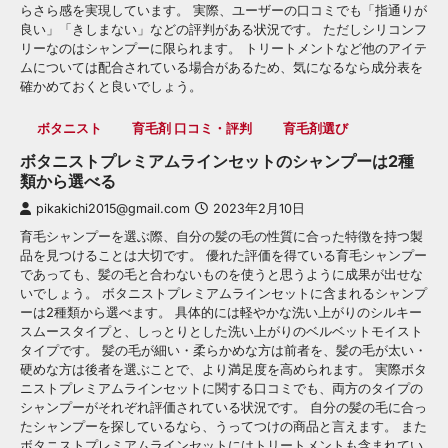
らさら感を実現しています。 実際、ユーザーの口コミでも「指通りが
良い」「きしまない」などの評判がある状況です。 ただしシリコンフ
リーなのはシャンプーに限られます。 トリートメントなど他のアイテ
ムについては配合されている場合があるため、気になるなら成分表を
確かめておくと良いでしょう。
ボタニスト
育毛剤 口コミ・評判
育毛剤選び
ボタニストプレミアムラインセットのシャンプーは2種
類から選べる
pikakichi2015@gmail.com
2023年2月10日
育毛シャンプーを選ぶ際、自分の髪の毛の性質に合った特徴を持つ製
品を見つけることは大切です。 優れた評価を得ている育毛シャンプー
であっても、髪の毛と合わないものを使うと思うように成果が出せな
いでしょう。 ボタニストプレミアムラインセットに含まれるシャンプ
ーは2種類から選べます。 具体的には軽やかな洗い上がりのシルキー
スムースタイプと、しっとりとした洗い上がりのベルベットモイスト
タイプです。 髪の毛が細い・柔らかめな方は前者を、髪の毛が太い・
硬めな方は後者を選ぶことで、より満足度を高められます。 実際ボタ
ニストプレミアムラインセットに関する口コミでも、両方のタイプの
シャンプーがそれぞれ評価されている状況です。 自分の髪の毛に合っ
たシャンプーを探しているなら、うってつけの商品と言えます。 また
ボタニストプレミアムラインセットにはトリートメントも含まれてい