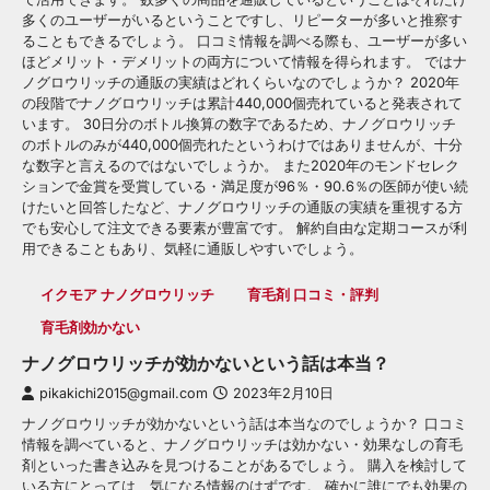
多くのユーザーがいるということですし、リピーターが多いと推察す
ることもできるでしょう。 口コミ情報を調べる際も、ユーザーが多い
ほどメリット・デメリットの両方について情報を得られます。 ではナ
ノグロウリッチの通販の実績はどれくらいなのでしょうか？ 2020年
の段階でナノグロウリッチは累計440,000個売れていると発表されて
います。 30日分のボトル換算の数字であるため、ナノグロウリッチ
のボトルのみが440,000個売れたというわけではありませんが、十分
な数字と言えるのではないでしょうか。 また2020年のモンドセレク
ションで金賞を受賞している・満足度が96％・90.6％の医師が使い続
けたいと回答したなど、ナノグロウリッチの通販の実績を重視する方
でも安心して注文できる要素が豊富です。 解約自由な定期コースが利
用できることもあり、気軽に通販しやすいでしょう。
イクモア ナノグロウリッチ
育毛剤 口コミ・評判
育毛剤効かない
ナノグロウリッチが効かないという話は本当？
pikakichi2015@gmail.com
2023年2月10日
ナノグロウリッチが効かないという話は本当なのでしょうか？ 口コミ
情報を調べていると、ナノグロウリッチは効かない・効果なしの育毛
剤といった書き込みを見つけることがあるでしょう。 購入を検討して
いる方にとっては、気になる情報のはずです。 確かに誰にでも効果の