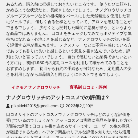
あるため、購入前に把握しておきたいところです。 使うたびに顔をし
かめるような状況だと、長続きしないでしょう。 ナノグロウリッチは
グループフルーツなどの柑橘類をベースにした天然精油を使用した育
毛ジェルです。 優しく香る仕様となっていて、アロマを感じることが
できるでしょう。 少なくとも開封した瞬間に悪臭が漂う、というよう
な商品ではありません。 口コミをチェックしてみてもポジティブな気
持ちになれる・心地よさを感じるなど、ナノグロウリッチの匂いを高
く評価する声が目立ちます。 テクスチャーなどに不満を感じている方
であっても香りは良いと感じるという意見を書き込んでいるため、評
判は良いと言ってよいでしょう。 自分で感じないと納得できないとい
う方には、初回1,980円の定期コースを利用して確かめてみることを
おすすめします。 初回から解約の手続きが可能なため、定期購入の安
さを利用しながら単品購入と同じようにテストできるでしょう。
イクモア ナノグロウリッチ
育毛剤 口コミ・評判
ナノグロウリッチのアットコスメでの評価は？
pikakichi2015@gmail.com
2023年2月10日
口コミサイトのアットコスメでナノグロウリッチはどのような評価を
受けているのでしょうか？ アットコスメは実際に商品を使用した方が
7段階の評価で口コミを書き込めるサイトです。 ユーザーの生の意見
が確認できるため、ヘアケア商品のリアルな評価を知りたいなら活用
すべきサイトと言えます。 アットコスメでナノグロウリッチの評価を