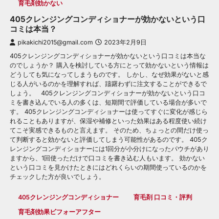
育毛剤効かない
405クレンジングコンディショナーが効かないという口
コミは本当？
pikakichi2015@gmail.com
2023年2月9日
405クレンジングコンディショナーが効かないという口コミは本当な
のでしょうか？ 購入を検討している方にとって効かないという情報は
どうしても気になってしまうものです。 しかし、なぜ効果がないと感
じる人がいるのかを理解すれば、躊躇わずに注文することができるで
しょう。 405クレンジングコンディショナーが効かないという口コ
ミを書き込んでいる人の多くは、短期間で評価している場合が多いで
す。 405クレンジングコンディショナーは使ってすぐに変化が感じら
れることもありますが、保湿や補修といった効果はある程度使い続け
てこそ実感できるものと言えます。 そのため、ちょっとの間だけ使っ
て判断すると効かないと評価してしまう可能性があるのです。 405ク
レンジングコンディショナーには1回分が小分けになったパウチがあり
ますから、1回使っただけで口コミを書き込む人もいます。 効かない
という口コミを見かけたときにはどれくらいの期間使っているのかを
チェックした方が良いでしょう。
405クレンジングコンディショナー
育毛剤 口コミ・評判
育毛剤効果ビフォーアフター