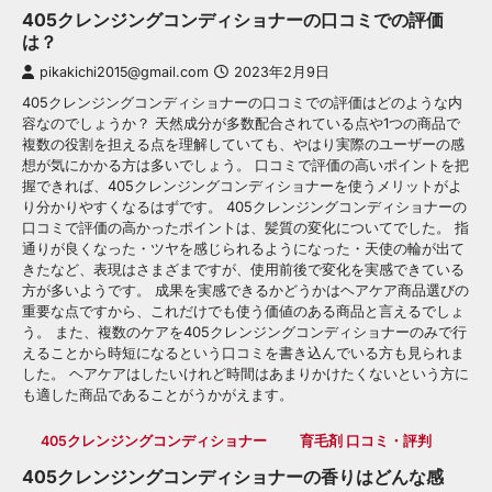
405クレンジングコンディショナーの口コミでの評価
は？
pikakichi2015@gmail.com
2023年2月9日
405クレンジングコンディショナーの口コミでの評価はどのような内
容なのでしょうか？ 天然成分が多数配合されている点や1つの商品で
複数の役割を担える点を理解していても、やはり実際のユーザーの感
想が気にかかる方は多いでしょう。 口コミで評価の高いポイントを把
握できれば、405クレンジングコンディショナーを使うメリットがよ
り分かりやすくなるはずです。 405クレンジングコンディショナーの
口コミで評価の高かったポイントは、髪質の変化についてでした。 指
通りが良くなった・ツヤを感じられるようになった・天使の輪が出て
きたなど、表現はさまざまですが、使用前後で変化を実感できている
方が多いようです。 成果を実感できるかどうかはヘアケア商品選びの
重要な点ですから、これだけでも使う価値のある商品と言えるでしょ
う。 また、複数のケアを405クレンジングコンディショナーのみで行
えることから時短になるという口コミを書き込んでいる方も見られま
した。 ヘアケアはしたいけれど時間はあまりかけたくないという方に
も適した商品であることがうかがえます。
405クレンジングコンディショナー
育毛剤 口コミ・評判
405クレンジングコンディショナーの香りはどんな感