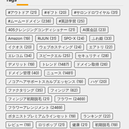
#アウトドア
(21)
#ギフト
(20)
#サロンドロワイヤル
(31)
#ムームードメイン
(238)
#英語学習
(25)
405クレンジングコンディショナー
(21)
AI英会話
(23)
Amazon
(19)
RiJUN
(31)
SPO-X
(24)
ふわ姫
(33)
イクオス
(20)
ウェブホスティング
(24)
エアトリ
(22)
エレコム
(34)
スピークエル
(25)
セキュリティ
(28)
デメリット
(19)
トレンド
(1487)
ドメイン取得
(26)
ドメイン管理
(40)
ニュース
(1481)
ノコアヘアサポートスカルプエッセンス
(19)
ハゲ
(20)
ファクタリング
(35)
フィンジア
(62)
フィンジア初期脱毛
(21)
フラワー
(2469)
フラワーアレンジメント
(2469)
ボタニストプレミアムラインセット
(19)
ランキング
(22)
レビュー
(19)
ロリポップ
(21)
健康
(21)
初期脱毛
(19)