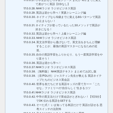
小学生おもしろ学習シリーズ まんが 10才までに覚え
て差がつく英語【CDなし】
NHKラジオ ラジオビジネス英語
英語は逆から学べ！実践トレーニング編
ネイティブなら12歳までに覚える80パターンで英語
が止まらない！
ネイティブが使っているたった30メソッドで英語が
好きになる！
英語は逆から学べ！上級トレーニング編
NHKラジオ ラジオビジネス英語
英文法学習から逃げないで。英文法をきちんと理解
することが、最強の英語マスターになるための近
道。
自分の英語学習をふりかえり、もう一度英語学習をや
り直そう！
英語は逆から学べ！
NHKラジオ ラジオビジネス英語
［無料版］ NHK英語テキスト まとめてお試し版
［音声DL付］ジャスティン先生が教える 英語ネイテ
ィブたちのビジネス英会話
世界を友だちにする英語キッズの育て方ーー「こた
せな」ファミリーの’自分らしく’生きるコツ
NHKラジオ ラジオビジネス英語
中学の英文法だけで英会話がとぎれない！【1日5分】
でOK 伝わる英語をGETする
そーた式！ いま知ってる単語だけで 英語が話せる 思
考スイッチの法則15