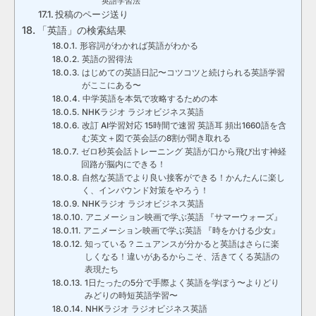
英語学習法
投稿のページ送り
「英語」の検索結果
形容詞がわかれば英語がわかる
英語の習得法
はじめての英語日記〜コツコツと続けられる英語学習
がここにある〜
中学英語を本気で攻略するための本
NHKラジオ ラジオビジネス英語
改訂 AI学習対応 15時間で速習 英語耳 頻出1660語を含
む英文＋図で英会話の8割が聞き取れる
ゼロ秒英会話トレーニング 英語が口から飛び出す神経
回路が脳内にできる！
自然な英語でより良い接客ができる！かんたんに楽し
く、インバウンド対策をやろう！
NHKラジオ ラジオビジネス英語
アニメーション映画で学ぶ英語 『サマーウォーズ』
アニメーション映画で学ぶ英語 『時をかける少女』
知っている？ニュアンスが分かると英語はさらに楽
しくなる！違いがあるからこそ、活きてくる英語の
表現たち
1日たったの5分で手際よく英語を学ぼう〜よりどり
みどりの時短英語学習〜
NHKラジオ ラジオビジネス英語