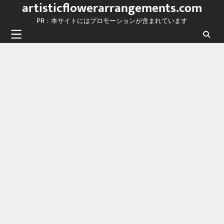
artisticflowerarrangements.com
Skip
to
PR：本サイトにはプロモーションが含まれています
content