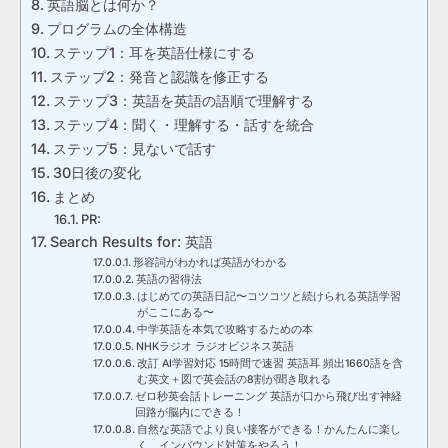
英語脳とは何か？
プログラムの全体構造
ステップ1：耳を英語仕様にする
ステップ2：発音と認識を修正する
ステップ3：英語を英語の語順で理解する
ステップ4：聞く・理解する・話すを統合
ステップ5：見ないで話す
30日後の変化
まとめ
PR:
Search Results for: 英語
形容詞がわかれば英語がわかる
英語の習得法
はじめての英語日記〜コツコツと続けられる英語学習
がここにある〜
中学英語を本気で攻略するための本
NHKラジオ ラジオビジネス英語
改訂 AI学習対応 15時間で速習 英語耳 頻出1660語を含
む英文＋図で英会話の8割が聞き取れる
ゼロ秒英会話トレーニング 英語が口から飛び出す神経
回路が脳内にできる！
自然な英語でより良い接客ができる！かんたんに楽し
く、インバウンド対策をやろう！