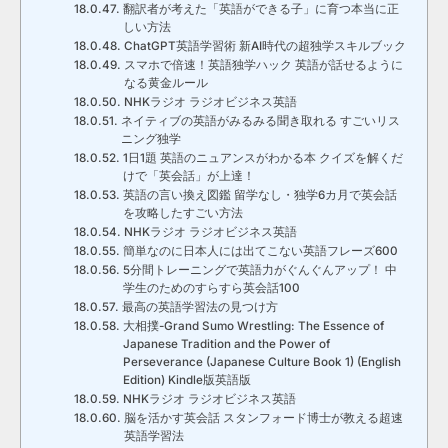
翻訳者が考えた「英語ができる子」に育つ本当に正
しい方法
ChatGPT英語学習術 新AI時代の超独学スキルブック
スマホで倍速！英語独学ハック 英語が話せるように
なる黄金ルール
NHKラジオ ラジオビジネス英語
ネイティブの英語がみるみる聞き取れる すごいリス
ニング独学
1日1題 英語のニュアンスがわかる本 クイズを解くだ
けで「英会話」が上達！
英語の言い換え図鑑 留学なし・独学6カ月で英会話
を攻略したすごい方法
NHKラジオ ラジオビジネス英語
簡単なのに日本人には出てこない英語フレーズ600
5分間トレーニングで英語力がぐんぐんアップ！ 中
学生のためのすらすら英会話100
最高の英語学習法の見つけ方
大相撲-Grand Sumo Wrestling: The Essence of
Japanese Tradition and the Power of
Perseverance (Japanese Culture Book 1) (English
Edition) Kindle版英語版
NHKラジオ ラジオビジネス英語
脳を活かす英会話 スタンフォード博士が教える超速
英語学習法