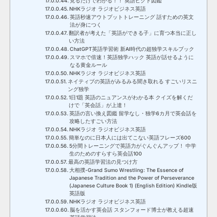
見るだけでわかる！！ 英語ピクト図鑑
NHKラジオ ラジオビジネス英語
英語秒速アウトプットトレーニング 話すための英文
法が身につく
翻訳者が考えた「英語ができる子」に育つ本当に正し
い方法
ChatGPT英語学習術 新AI時代の超独学スキルブック
スマホで倍速！英語独学ハック 英語が話せるように
なる黄金ルール
NHKラジオ ラジオビジネス英語
ネイティブの英語がみるみる聞き取れる すごいリスニ
ング独学
1日1題 英語のニュアンスがわかる本 クイズを解くだ
けで「英会話」が上達！
英語の言い換え図鑑 留学なし・独学6カ月で英会話を
攻略したすごい方法
NHKラジオ ラジオビジネス英語
簡単なのに日本人には出てこない英語フレーズ600
5分間トレーニングで英語力がぐんぐんアップ！ 中学
生のためのすらすら英会話100
最高の英語学習法の見つけ方
大相撲-Grand Sumo Wrestling: The Essence of
Japanese Tradition and the Power of Perseverance
(Japanese Culture Book 1) (English Edition) Kindle版
英語版
NHKラジオ ラジオビジネス英語
脳を活かす英会話 スタンフォード博士が教える超速