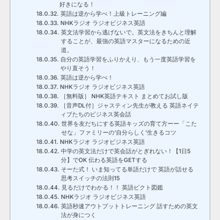
好きになる！
英語は逆から学べ！上級トレーニング編
NHKラジオ ラジオビジネス英語
英文法学習から逃げないで。英文法をきちんと理解
することが、最強の英語マスターになるための近
道。
自分の英語学習をふりかえり、もう一度英語学習を
やり直そう！
英語は逆から学べ！
NHKラジオ ラジオビジネス英語
［無料版］ NHK英語テキスト まとめてお試し版
［音声DL付］ジャスティン先生が教える 英語ネイテ
ィブたちのビジネス英会話
世界を友だちにする英語キッズの育て方ーー「こた
せな」ファミリーの’自分らしく’生きるコツ
NHKラジオ ラジオビジネス英語
中学の英文法だけで英会話がとぎれない！【1日5
分】でOK 伝わる英語をGETする
そーた式！ いま知ってる単語だけで 英語が話せる
思考スイッチの法則15
見るだけでわかる！！ 英語ピクト図鑑
NHKラジオ ラジオビジネス英語
英語秒速アウトプットトレーニング 話すための英文
法が身につく