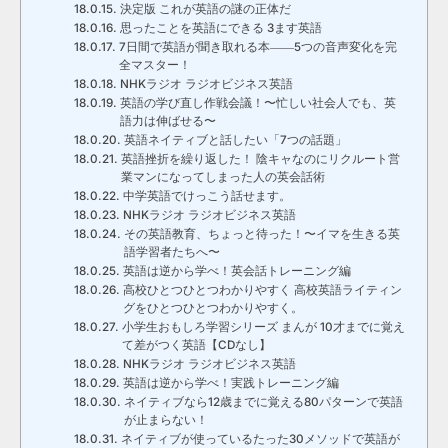
決定版 これが英語の謎の正体だ
思ったことを英語にできる 3ます英語
7日間で英語が聞き取れる本――5つの音声変化を完
全マスター！
NHKラジオ ラジオビジネス英語
英語の学び直し作戦会議！〜忙しい社会人でも、英
語力は伸ばせる〜
英語ネイティブと話したい「7つの話題」
英語挫折を繰り返した！ 陰キャなのにリクルート営
業マンになってしまった人の英会話術
中学英語でけっこう話せます。
NHKラジオ ラジオビジネス英語
その英語教育、ちょっと待った！〜イマを生きる英
語学習者たちへ〜
英語は逆から学べ！英会話トレーニング編
高校ひとつひとつわかりやすく 高校英語ライティン
グをひとつひとつわかりやすく。
小学生おもしろ学習シリーズ まんが 10才までに覚え
て差がつく英語【CDなし】
NHKラジオ ラジオビジネス英語
英語は逆から学べ！実践トレーニング編
ネイティブなら12歳までに覚える80パターンで英語
が止まらない！
ネイティブが使っているたった30メソッドで英語が