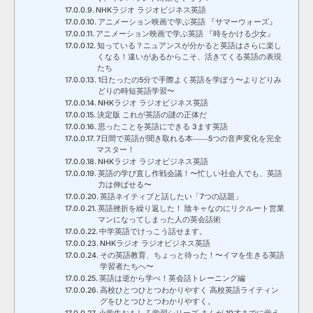
NHKラジオ ラジオビジネス英語
アニメーション映画で学ぶ英語 『サマーウォーズ』
アニメーション映画で学ぶ英語 『時をかける少女』
知っている？ニュアンスが分かると英語はさらに楽し
くなる！違いがあるからこそ、活きてくる英語の表現
たち
1日たったの5分で手際よく英語を学ぼう〜よりどりみ
どりの時短英語学習〜
NHKラジオ ラジオビジネス英語
決定版 これが英語の謎の正体だ
思ったことを英語にできる 3ます英語
7日間で英語が聞き取れる本――5つの音声変化を完全
マスター！
NHKラジオ ラジオビジネス英語
英語の学び直し作戦会議！〜忙しい社会人でも、英語
力は伸ばせる〜
英語ネイティブと話したい「7つの話題」
英語挫折を繰り返した！ 陰キャなのにリクルート営業
マンになってしまった人の英会話術
中学英語でけっこう話せます。
NHKラジオ ラジオビジネス英語
その英語教育、ちょっと待った！〜イマを生きる英語
学習者たちへ〜
英語は逆から学べ！英会話トレーニング編
高校ひとつひとつわかりやすく 高校英語ライティン
グをひとつひとつわかりやすく。