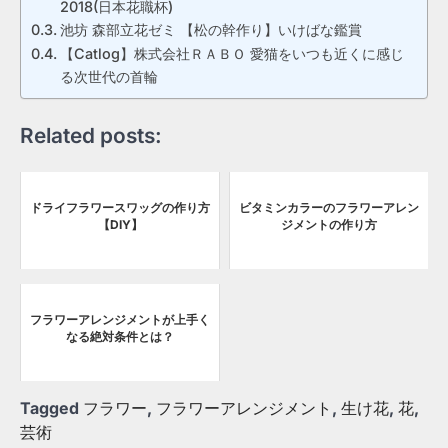
2018(日本花職杯)
池坊 森部立花ゼミ 【松の幹作り】いけばな鑑賞
【Catlog】株式会社ＲＡＢＯ 愛猫をいつも近くに感じ
る次世代の首輪
Related posts:
ドライフラワースワッグの作り方
ビタミンカラーのフラワーアレン
【DIY】
ジメントの作り方
フラワーアレンジメントが上手く
なる絶対条件とは？
Tagged
フラワー
,
フラワーアレンジメント
,
生け花
,
花
,
芸術