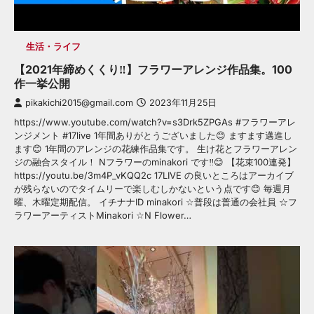
生活・ライフ
【2021年締めくくり‼️】フラワーアレンジ作品集。100
作一挙公開
pikakichi2015@gmail.com
2023年11月25日
https://www.youtube.com/watch?v=s3Drk5ZPGAs #フラワーアレ
ンジメント #17live 1年間ありがとうございました😊 ますます邁進し
ます😊 1年間のアレンジの花練作品集です。 生け花とフラワーアレン
ジの融合スタイル！ Nフラワーのminakori です‼️😊 【花束100連発】
https://youtu.be/3m4P_vKQQ2c 17LIVE の良いところはアーカイブ
が残らないのでタイムリーで楽しむしかないという点です😊 毎週月
曜、木曜定期配信。 イチナナID minakori ☆普段は普通の会社員 ☆フ
ラワーアーティストMinakori ☆N Flower…