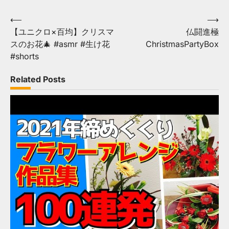
Post
⟵
⟶
【ユニクロ×百均】クリスマ
仏闘進極
navigation
スのお花🎄 #asmr #生け花
ChristmasPartyBox
#shorts
Related Posts