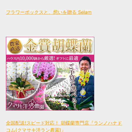
フラワーボックスと、想いを贈る Selam
全国配送!スピード対応！ 胡蝶蘭専門店『ランノハナド
コム(クマサキ洋ラン農園)』