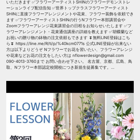
いただきます ✅フラワーアーティストSHINのフラワーデモンストレ
ーションライブ配信告知 ✅世界トップクラスフラワーアーティスト
SHINに直接フラワーアレンジメントや花束、フラワー装飾を依頼でき
ます ✅フラワーアーティストSHINの行うNフラワー本部講習会や
Zoomフラワーアレンジ花束講習会の日程をお知らせいたします ✅フ
ラワーアレンジメント・花束通信講座の詳細を教えます ✅胡蝶蘭など
お祝いの贈り物の鉢物の注文依頼もできます ⏬無料LINE登録はこち
ら⏬ https://line.me/R/ti/p/%40kcm0771s 公式LINE登録が出来ない
方は以下よりどうぞ Nフラワーでお花を習いたい、フラワーアレンジ
や花束などお花の注文をしたい方は nflowerdesign@gmail.com
090-4013-3760まで お問い合わせ下さい。 名古屋、京都、広島、鳥
取、Nフラワー本部認定校開校につき新規生徒募集です。…