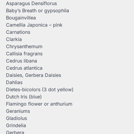
Asparagus Densiflorus
Baby’s Breath or gypsophila
Bougainvillea
Camellia Japonica – pink
Carnations
Clarkia
Chrysanthemum
Callisia fragrans
Cedrus libana
Cedrus atlantica
Daisies, Gerbera Daisies
Dahlias
Dietes-bicolors (3 dot yellow)
Dutch Iris (blue)
Flamingo flower or anthurium
Geraniums
Gladiolus
Grindelia
Gerbera