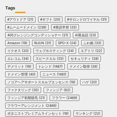
Tags
#アウトドア
(21)
#ギフト
(20)
#サロンドロワイヤル
(31)
#ムームードメイン
(238)
#英語学習
(25)
405クレンジングコンディショナー
(21)
AI英会話
(23)
Amazon
(19)
RiJUN
(31)
SPO-X
(24)
ふわ姫
(33)
イクオス
(20)
ウェブホスティング
(24)
エアトリ
(22)
エレコム
(34)
スピークエル
(25)
セキュリティ
(28)
デメリット
(19)
トレンド
(1487)
ドメイン取得
(26)
ドメイン管理
(40)
ニュース
(1481)
ノコアヘアサポートスカルプエッセンス
(19)
ハゲ
(20)
ファクタリング
(35)
フィンジア
(62)
フィンジア初期脱毛
(21)
フラワー
(2469)
フラワーアレンジメント
(2469)
ボタニストプレミアムラインセット
(19)
ランキング
(22)