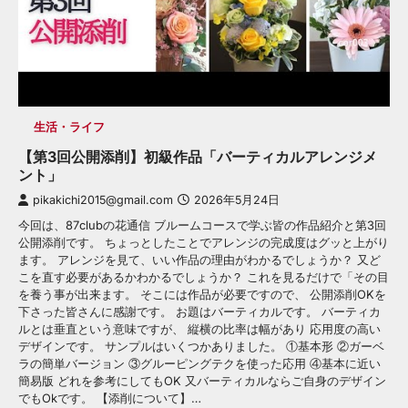
生活・ライフ
【第3回公開添削】初級作品「バーティカルアレンジメ
ント」
pikakichi2015@gmail.com
2026年5月24日
今回は、87clubの花通信 ブルームコースで学ぶ皆の作品紹介と第3回
公開添削です。 ちょっとしたことでアレンジの完成度はグッと上がり
ます。 アレンジを見て、いい作品の理由がわかるでしょうか？ 又ど
こを直す必要があるかわかるでしょうか？ これを見るだけで「その目
を養う事が出来ます。 そこには作品が必要ですので、 公開添削OKを
下さった皆さんに感謝です。 お題はバーティカルです。 バーティカ
ルとは垂直という意味ですが、 縦横の比率は幅があり 応用度の高い
デザインです。 サンプルはいくつかありました。 ①基本形 ②ガーベ
ラの簡単バージョン ③グルーピングテクを使った応用 ④基本に近い
簡易版 どれを参考にしてもOK 又バーティカルならご自身のデザイン
でもOkです。 【添削について】…