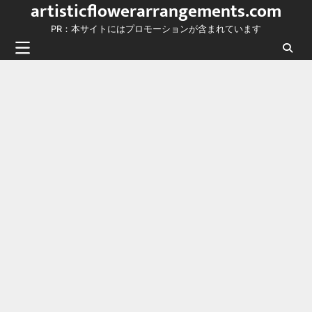
artisticflowerarrangements.com
Skip
to
PR：本サイトにはプロモーションが含まれています
content