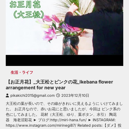
生活・ライフ
【お正月花】_大王松とピンクの花_Ikebana flower
arrangement for new year
pikakichi2015@gmail.com
2023年12月10日
大王松の葉が長いので、その線がきれいに見えるように いけてみまし
た。 お正月なので、赤いお花にと思いましたが、今回は ピンク系の
色にしてみました。 花材（大王松、ゆり、葉ボタン、水引） 陶花
器 海老沼彩花 ► ブログ:http://miri-hana.fun/ ► INSTAGRAM:
https://www.instagram.com/mirinegi87/ Related posts:【ダメ】投