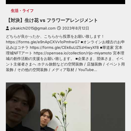
生活・ライフ
【対決】生け花 vs フラワーアレンジメント
pikakichi2015@gmail.com
2023年8月12日
どちらが良かったか、こちらから投票をお願い致します！
https://forms.gle/e9nApCXVv1oPmhwG7 ■オンラインお稽古のお申
込みはコチラ https://forms.gle/CEk6uLtZ5zHiwyXf8 ■華道家 宮本
理城NFTアート https://opensea.io/collection/rijo-miyamoto 宮本理
城の創作活動の支援をお願い致します。 ■企業さま、団体さま、イベ
ント主催者さまへ ホテル旅館などの空間装飾 / 店舗装飾 / イベント用
装飾 / その他の空間装飾 / メディア取材 / YouTube…