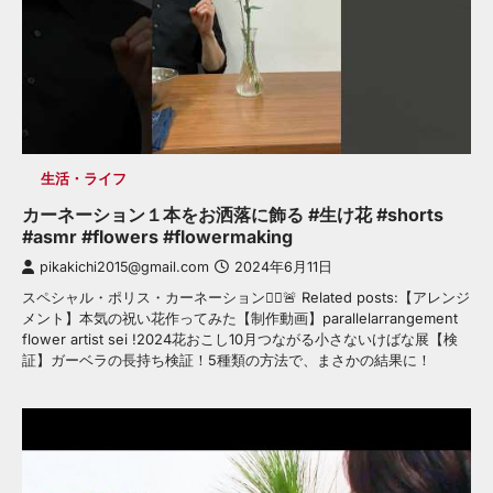
生活・ライフ
カーネーション１本をお洒落に飾る #生け花 #shorts
#asmr #flowers #flowermaking
pikakichi2015@gmail.com
2024年6月11日
スペシャル・ポリス・カーネーション👮‍♂️🚨 Related posts:【アレンジ
メント】本気の祝い花作ってみた【制作動画】parallelarrangement
flower artist sei !2024花おこし10月つながる小さないけばな展【検
証】ガーベラの長持ち検証！5種類の方法で、まさかの結果に！