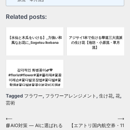
Related posts:
【水仙と木瓜をいける】_力強い和
アジサイ1本で生ける華道三大流派
風なお花に_Sogetsu Ikebana
の生け花【池坊・小原流・草月
流】
감각적인 화병꽂이🌿💚
#florist#flower#꽃#플라워#꽃꽂
이레슨#꽃다발포장법#꽃다발#꽃
학원#꽃다발#꽃꽂이#국비지원#
국비학원#수원꽃학원#취미#화훼
장...
Tagged
フラワー
,
フラワーアレンジメント
,
生け花
,
花
,
芸術
Post
⟵
⟶
📘AIO対策 — AIに選ばれる
【エアトリ国内航空券・11
navigation