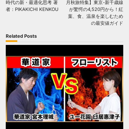
時代の新・最適化思考 著
月秋旅特集】東京-新千歳線
者：PIKAKICHI KENKOU
が驚愕の4,520円から！紅
葉、食、温泉を楽しむため
の最安値ガイド
Related Posts