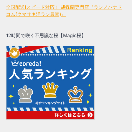
全国配送!スピード対応！ 胡蝶蘭専門店『ランノハナド
コム(クマサキ洋ラン農園)』
12時間で咲く不思議な桜【Magic桜】