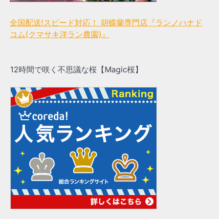
全国配送!スピード対応！ 胡蝶蘭専門店『ランノハナド
コム(クマサキ洋ラン農園)』
12時間で咲く不思議な桜【Magic桜】