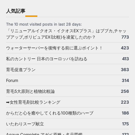
人気記事
The 10 most visited posts in last 28 days:
「リニューアルイクオス・イクオスEXプラス」はブブカ,チャッ
プアップ,ポリピュアEX(比較)を凌駕したのか？
773
ウォーターサーバーを後悔する前に選ぶポイント！
423
私のカントリー 日本のヨーロッパを訪ねる
413
育毛促進プラン
363
Forum
314
育毛5大原則と植物比較論
256
➡女性育毛剤比較ランキング
223
からだと心を癒やしてくれる100種類のハーブ
186
いたわりスープ献立
175
Agave Complete アガベ原種・名品図鑑
172