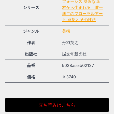
フォーシス 身近な花
シリーズ
材から生まれる、唯一
無二のフローラルアー
ト 発想とその技法
ジャンル
美術
作者
丹羽英之
出版社
誠文堂新光社
品番
k028aseib02127
価格
￥3740
立ち読みはこちら