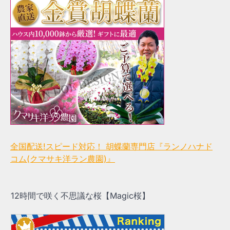
全国配送!スピード対応！ 胡蝶蘭専門店『ランノハナド
コム(クマサキ洋ラン農園)』
12時間で咲く不思議な桜【Magic桜】