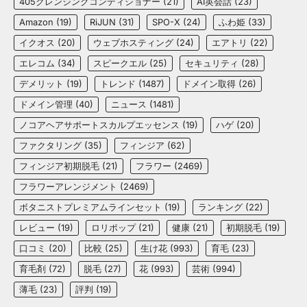
405クレンジングコンディショナー
(21)
AI英会話
(23)
Amazon
(19)
RiJUN
(31)
SPO-X
(24)
ふわ姫
(33)
イクオス
(20)
ウェブホスティング
(24)
エアトリ
(22)
エレコム
(34)
スピークエル
(25)
セキュリティ
(28)
デメリット
(19)
トレンド
(1487)
ドメイン取得
(26)
ドメイン管理
(40)
ニュース
(1481)
ノコアヘアサポートスカルプエッセンス
(19)
ハゲ
(20)
ファクタリング
(35)
フィンジア
(62)
フィンジア初期脱毛
(21)
フラワー
(2469)
フラワーアレンジメント
(2469)
ボタニストプレミアムラインセット
(19)
ランキング
(22)
レビュー
(19)
ロリポップ
(21)
健康
(21)
初期脱毛
(19)
口コミ
(20)
比較
(25)
生け花
(993)
育毛
(23)
育毛剤
(72)
脱毛
(27)
花
(993)
芸術
(994)
薄毛
(23)
評判
(19)