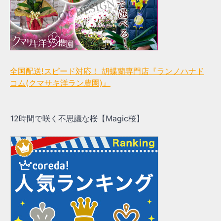
全国配送!スピード対応！ 胡蝶蘭専門店『ランノハナド
コム(クマサキ洋ラン農園)』
12時間で咲く不思議な桜【Magic桜】