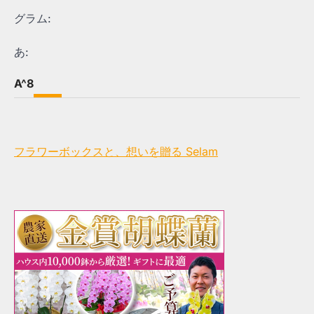
グラム:
あ:
A^8
フラワーボックスと、想いを贈る Selam