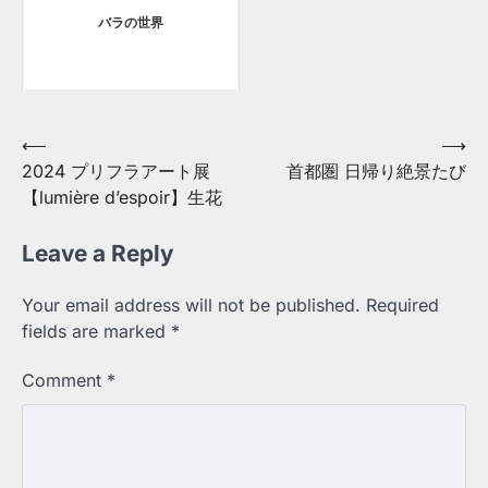
バラの世界
Post
⟵
⟶
2024 プリフラアート展
首都圏 日帰り絶景たび
navigation
【lumière d’espoir】生花
Leave a Reply
Your email address will not be published.
Required
fields are marked
*
Comment
*