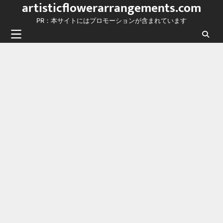
artisticflowerarrangements.com
Skip
to
PR：本サイトにはプロモーションが含まれています
content