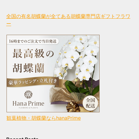
全国の有名胡蝶蘭が全てある胡蝶蘭専門店ギフトフラワ
ー
観葉植物・胡蝶蘭ならhanaPrime