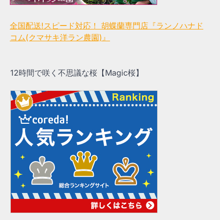
全国配送!スピード対応！ 胡蝶蘭専門店『ランノハナド
コム(クマサキ洋ラン農園)』
12時間で咲く不思議な桜【Magic桜】