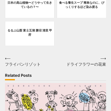
日本の高山植物〜どうやって生き
食べる養生スープ 簡単なのに、び
ているの？〜
っくりするほど染み渡る
るるぶ山梨 富士五湖 勝沼 清里 甲
府
Post
⟵
⟶
フライパンリゾット
ドライフラワーの花束
navigation
Related Posts