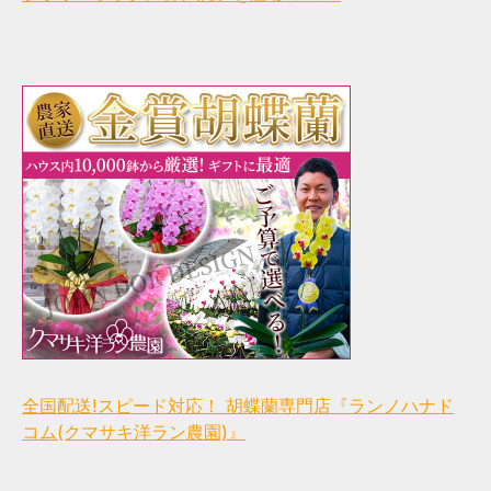
全国配送!スピード対応！ 胡蝶蘭専門店『ランノハナド
コム(クマサキ洋ラン農園)』