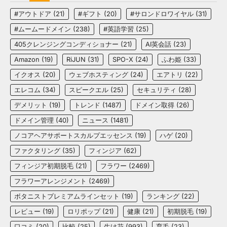
#アウトドア
(21)
#ギフト
(20)
#サロンドロワイヤル
(31)
#ムームードメイン
(238)
#英語学習
(25)
405クレンジングコンディショナー
(21)
AI英会話
(23)
Amazon
(19)
RiJUN
(31)
SPO-X
(24)
ふわ姫
(33)
イクオス
(20)
ウェブホスティング
(24)
エアトリ
(22)
エレコム
(34)
スピークエル
(25)
セキュリティ
(28)
デメリット
(19)
トレンド
(1487)
ドメイン取得
(26)
ドメイン管理
(40)
ニュース
(1481)
ノコアヘアサポートスカルプエッセンス
(19)
ハゲ
(20)
ファクタリング
(35)
フィンジア
(62)
フィンジア初期脱毛
(21)
フラワー
(2469)
フラワーアレンジメント
(2469)
ボタニストプレミアムラインセット
(19)
ランキング
(22)
レビュー
(19)
ロリポップ
(21)
健康
(21)
初期脱毛
(19)
口コミ
(20)
比較
(25)
生け花
(993)
育毛
(23)