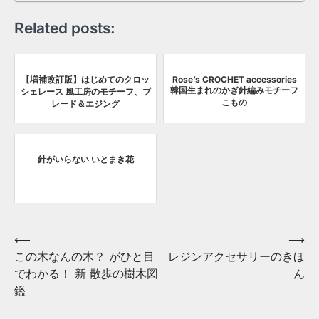
Related posts:
【増補改訂版】はじめてのクロッ
Rose’s CROCHET accessories
韓国生まれのかぎ針編みモチーフ
シェレース 風工房のモチーフ、ブ
こもの
レード＆エジング
針がいらない いとまき花
Post
⟵
⟶
この木なんの木？ がひと目
レジンアクセサリーのきほ
navigation
でわかる！ 新 散歩の樹木図
ん
鑑