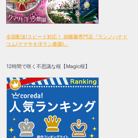
全国配送!スピード対応！ 胡蝶蘭専門店『ランノハナド
コム(クマサキ洋ラン農園)』
12時間で咲く不思議な桜【Magic桜】