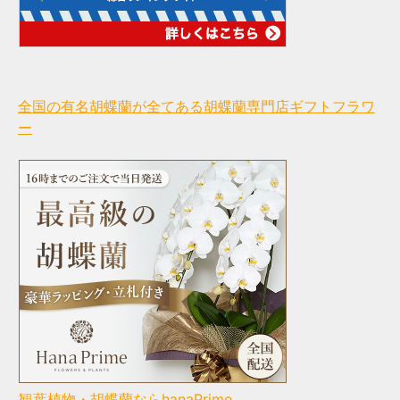
全国の有名胡蝶蘭が全てある胡蝶蘭専門店ギフトフラワ
ー
観葉植物・胡蝶蘭ならhanaPrime