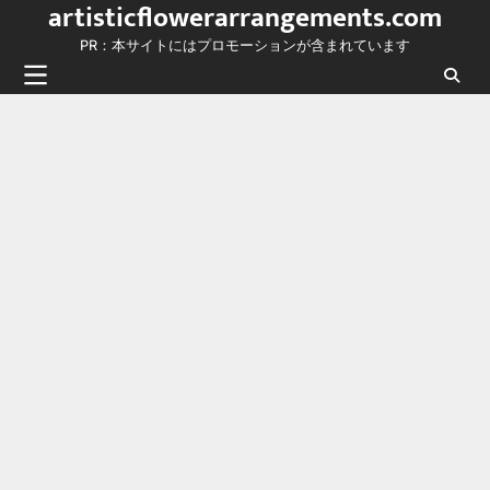
artisticflowerarrangements.com
Skip
to
PR：本サイトにはプロモーションが含まれています
content