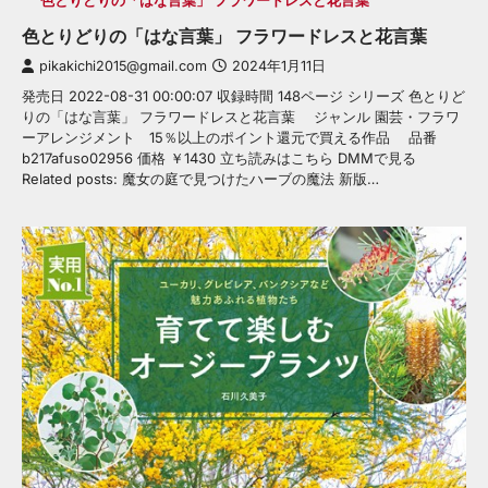
色とりどりの「はな言葉」 フラワードレスと花言葉
色とりどりの「はな言葉」 フラワードレスと花言葉
pikakichi2015@gmail.com
2024年1月11日
発売日 2022-08-31 00:00:07 収録時間 148ページ シリーズ 色とりど
りの「はな言葉」 フラワードレスと花言葉 ジャンル 園芸・フラワ
ーアレンジメント 15％以上のポイント還元で買える作品 品番
b217afuso02956 価格 ￥1430 立ち読みはこちら DMMで見る
Related posts: 魔女の庭で見つけたハーブの魔法 新版…