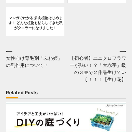
マンガでわかる 多肉植物はじめま
す！ どんな植物も枯らしてきた私
がタニラーになりました！
Post
⟵
⟶
女性向け育毛剤「ふわ姫」
【初心者】ユニクロフラワ
navigation
の副作用について？
ーが熱い！？「大赤字」級
の３束で２作品生けてい
く！！！【生け花】
Related Posts