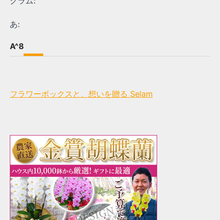
グラム:
あ:
A^8
フラワーボックスと、想いを贈る Selam