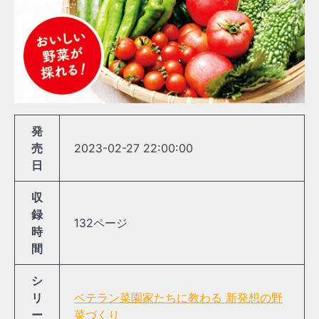
発
売
2023-02-27 22:00:00
日
収
録
132ページ
時
間
シ
リ
ベテラン菜園家たちに教わる 新発想の野
ー
菜づくり