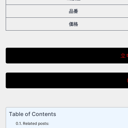
品番
価格
立
Table of Contents
Related posts: