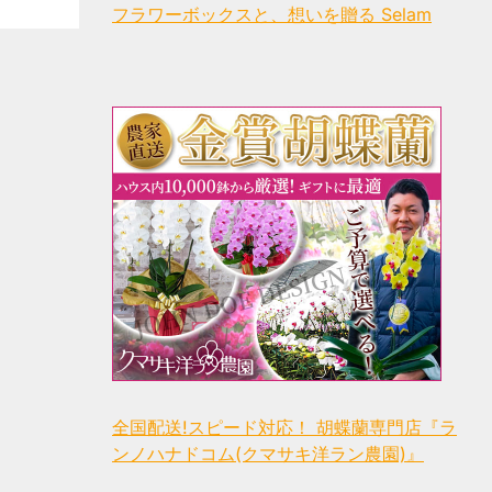
フラワーボックスと、想いを贈る Selam
全国配送!スピード対応！ 胡蝶蘭専門店『ラ
ンノハナドコム(クマサキ洋ラン農園)』