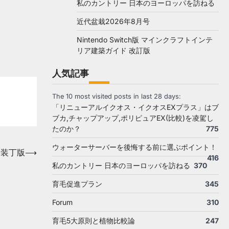
私のカントリー 日本のヨーロッパを訪ねる
近代盆栽2026年8月号
Nintendo Switch版 マインクラフトインテ
リア建築ガイド 改訂版
人気記事
The 10 most visited posts in last 28 days:
「リニューアルイクオス・イクオスEXプラス」はブ
ブカ,チャップアップ,ポリピュアEX(比較)を凌駕し
たのか？
775
ウォーターサーバーを後悔する前に選ぶポイント！
新装丁版
⟶
416
私のカントリー 日本のヨーロッパを訪ねる
370
育毛促進プラン
345
Forum
310
育毛5大原則と植物比較論
247