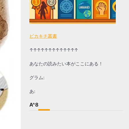
ピカキチ叢書
↑↑↑↑↑↑↑↑↑↑↑↑↑
あなたの読みたい本がここにある！
グラム:
あ:
A^8