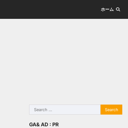
ホーム
Search
for:
GA& AD : PR