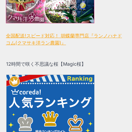
全国配送!スピード対応！ 胡蝶蘭専門店『ランノハナド
コム(クマサキ洋ラン農園)』
12時間で咲く不思議な桜【Magic桜】