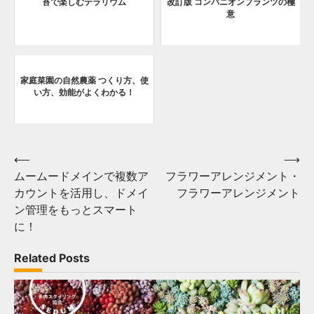
苔で楽しむテラリウム
改訂版 コンパニオンプランツの極
意
家庭菜園の自然農薬 つくり方、使
い方、効能がよくわかる！
Post
⟵
⟶
ムームードメインで複数ア
フラワーアレンジメント・
navigation
カウントを活用し、ドメイ
フラワーアレンジメント
ン管理をもっとスマート
に！
Related Posts