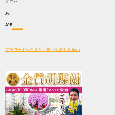
グラム:
あ:
A^8
フラワーボックスと、想いを贈る Selam