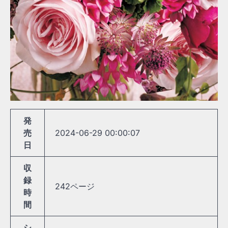
発
売
2024-06-29 00:00:07
日
収
録
242ページ
時
間
シ