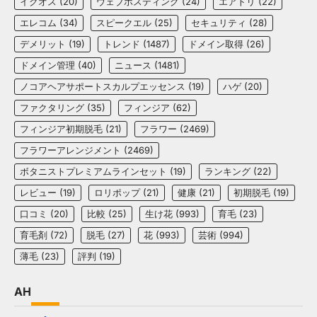
イクオス
(20)
ウェブホスティング
(24)
エアトリ
(22)
エレコム
(34)
スピークエル
(25)
セキュリティ
(28)
デメリット
(19)
トレンド
(1487)
ドメイン取得
(26)
ドメイン管理
(40)
ニュース
(1481)
ノコアヘアサポートスカルプエッセンス
(19)
ハゲ
(20)
ファクタリング
(35)
フィンジア
(62)
フィンジア初期脱毛
(21)
フラワー
(2469)
フラワーアレンジメント
(2469)
ボタニストプレミアムラインセット
(19)
ランキング
(22)
レビュー
(19)
ロリポップ
(21)
健康
(21)
初期脱毛
(19)
口コミ
(20)
比較
(25)
生け花
(993)
育毛
(23)
育毛剤
(72)
脱毛
(27)
花
(993)
芸術
(994)
薄毛
(23)
評判
(19)
AH