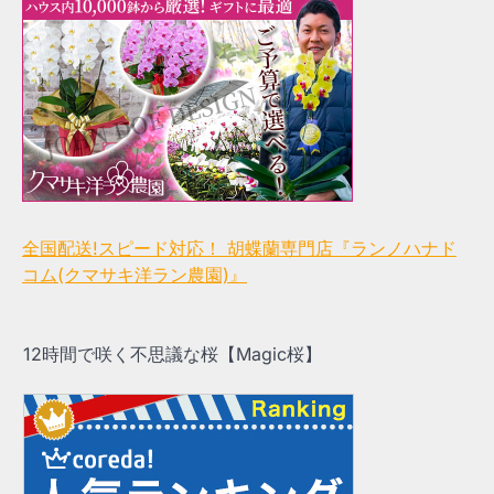
全国配送!スピード対応！ 胡蝶蘭専門店『ランノハナド
コム(クマサキ洋ラン農園)』
12時間で咲く不思議な桜【Magic桜】