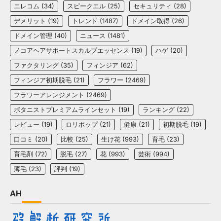
エレコム
(34)
スピークエル
(25)
セキュリティ
(28)
デメリット
(19)
トレンド
(1487)
ドメイン取得
(26)
ドメイン管理
(40)
ニュース
(1481)
ノコアヘアサポートスカルプエッセンス
(19)
ハゲ
(20)
ファクタリング
(35)
フィンジア
(62)
フィンジア初期脱毛
(21)
フラワー
(2469)
フラワーアレンジメント
(2469)
ボタニストプレミアムラインセット
(19)
ランキング
(22)
レビュー
(19)
ロリポップ
(21)
健康
(21)
初期脱毛
(19)
口コミ
(20)
比較
(25)
生け花
(993)
育毛
(23)
育毛剤
(72)
脱毛
(27)
花
(993)
芸術
(994)
薄毛
(23)
評判
(19)
AH