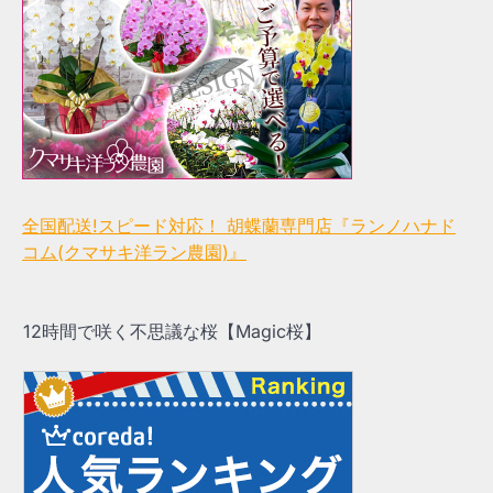
全国配送!スピード対応！ 胡蝶蘭専門店『ランノハナド
コム(クマサキ洋ラン農園)』
12時間で咲く不思議な桜【Magic桜】