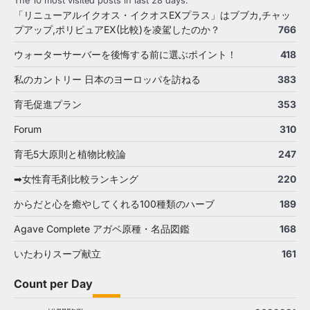
The 10 most visited posts in last 28 days:
「リニューアルイクオス・イクオスEXプラス」はブブカ,チャッ
プアップ,ポリピュアEX(比較)を凌駕したのか？
766
ウォーターサーバーを後悔する前に選ぶポイント！
418
私のカントリー 日本のヨーロッパを訪ねる
383
育毛促進プラン
353
Forum
310
育毛5大原則と植物比較論
247
➡女性育毛剤比較ランキング
220
からだと心を癒やしてくれる100種類のハーブ
189
Agave Complete アガベ原種・名品図鑑
168
いたわりスープ献立
161
Count per Day