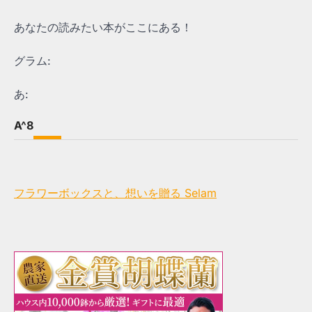
あなたの読みたい本がここにある！
グラム:
あ:
A^8
フラワーボックスと、想いを贈る Selam