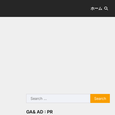
ホーム
Search
for:
GA& AD : PR