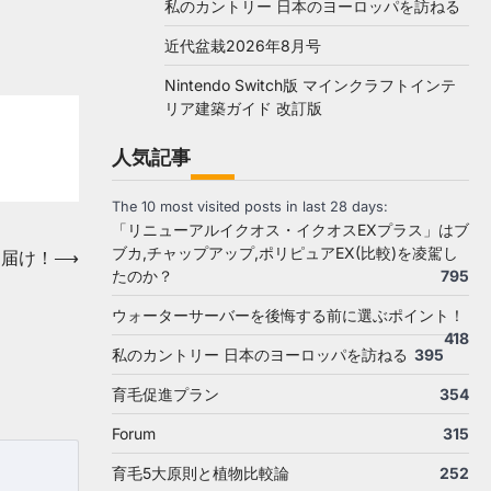
私のカントリー 日本のヨーロッパを訪ねる
近代盆栽2026年8月号
Nintendo Switch版 マインクラフトインテ
リア建築ガイド 改訂版
人気記事
The 10 most visited posts in last 28 days:
「リニューアルイクオス・イクオスEXプラス」はブ
ブカ,チャップアップ,ポリピュアEX(比較)を凌駕し
お届け！
⟶
たのか？
795
ウォーターサーバーを後悔する前に選ぶポイント！
418
私のカントリー 日本のヨーロッパを訪ねる
395
育毛促進プラン
354
Forum
315
育毛5大原則と植物比較論
252