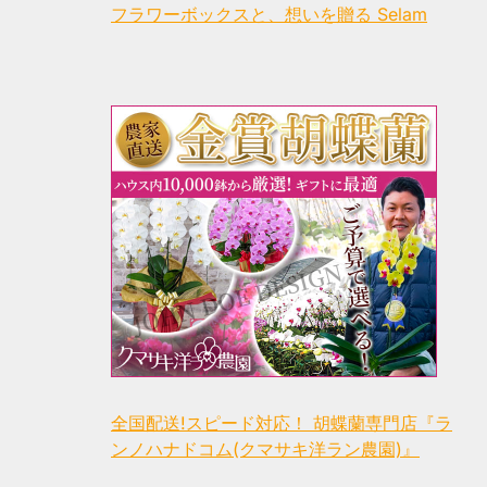
フラワーボックスと、想いを贈る Selam
全国配送!スピード対応！ 胡蝶蘭専門店『ラ
ンノハナドコム(クマサキ洋ラン農園)』