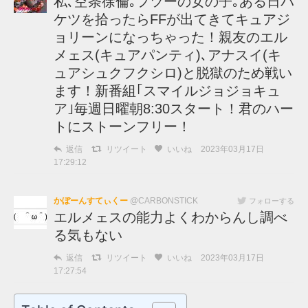
私､空条徐倫｡フツーの女の子｡ある日バ
ケツを拾ったらFFが出てきてキュアジ
ョリーンになっちゃった！親友のエル
メェス(キュアパンティ)､アナスイ(キ
ュアシュクフクシロ)と脱獄のため戦い
ます！新番組｢スマイルジョジョキュ
ア｣毎週日曜朝8:30スタート！君のハー
トにストーンフリー！
返信
リツイート
いいね
2023年03月17日
17:29:12
かぼーんすてぃくー
@CARBONSTICK
フォローする
エルメェスの能力よくわからんし調べ
る気もない
返信
リツイート
いいね
2023年03月17日
17:27:54