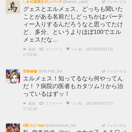
いかの姿焼きボンバーズ
@takoko_yakiki
フォローする
グェスとエルメェス、どっちも聞いた
ことがある名前だしどっちかはパーテ
ィー入りするんだろうなと思ってたけ
ど、多分、というよりほぼ100でエル
メェスだな…
返信
リツイート
いいね
2023年03月17日
17:53:56
空条徐倫
@JOLYNE_bot
フォローする
エルメェス！知ってるなら何やってん
だ！？病院の医者もカタツムリから治
っているはずッ！
返信
リツイート
いいね
2023年03月17日
17:31:00
6部コピペbot
@StoneOcean_6th
フォローする