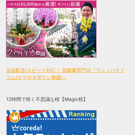
全国配送!スピード対応！ 胡蝶蘭専門店『ランノハナド
コム(クマサキ洋ラン農園)』
12時間で咲く不思議な桜【Magic桜】