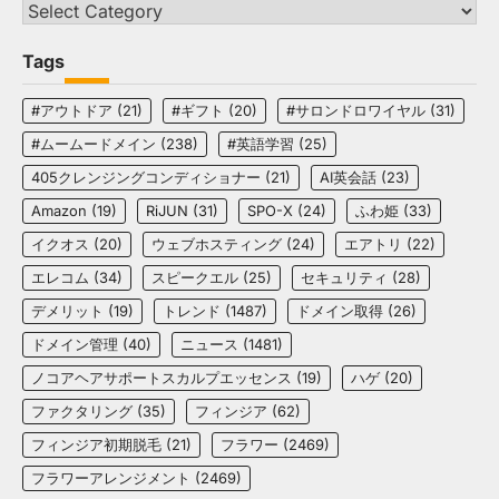
Categories
Tags
#アウトドア
(21)
#ギフト
(20)
#サロンドロワイヤル
(31)
#ムームードメイン
(238)
#英語学習
(25)
405クレンジングコンディショナー
(21)
AI英会話
(23)
Amazon
(19)
RiJUN
(31)
SPO-X
(24)
ふわ姫
(33)
イクオス
(20)
ウェブホスティング
(24)
エアトリ
(22)
エレコム
(34)
スピークエル
(25)
セキュリティ
(28)
デメリット
(19)
トレンド
(1487)
ドメイン取得
(26)
ドメイン管理
(40)
ニュース
(1481)
ノコアヘアサポートスカルプエッセンス
(19)
ハゲ
(20)
ファクタリング
(35)
フィンジア
(62)
フィンジア初期脱毛
(21)
フラワー
(2469)
フラワーアレンジメント
(2469)