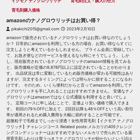
イクモア ナノグロウリッチ
育毛剤注文・購入の仕方
育毛剤購入価格
amazonのナノグロウリッチはお買い得？
pikakichi2015@gmail.com
2023年2月10日
amazonで販売されているナノグロウリッチはお買い得なのでしょう
か？ 日常的にamazonを利用している方の場合、お買い得ならすぐに
注文しようと考えているかもしれません。 プライム会員に登録してい
て、お急ぎ便などのサービスを使えるなら特にそうでしょう。 しか
し、現在販売されているナノグロウリッチのamazon情報を見てみる
と、販売価格が定価の9,878円以上に設定されていることがわかりま
す。 出品状況は常に変動しているため販売価格が変わる可能性はあり
ますが、注文するタイミングによっては明らかに損することになるわ
けです。 そのため、いくら便利だからと言ってamazonを利用してナ
ノグロウリッチを手に入れることはおすすめできません。 安価なナノ
グロウリッチはamazonではなく公式通販を利用すると良いでしょ
う。 定期コースに申し込むことで、定価より安い価格で購入できま
す。 初回の79％OFFに加えて、2回目以降も48％OFFという高い割引
率が適用されるため購入費用を大幅に節約することが可能です。
超微粒子で毛根までしっかり浸透！女性用育毛剤【イクモア ナノグロ
ウリッチ】チャレンジコース Related posts:メルカリの405クレンジ
ングコンディショナーはおすすめできないメルカリで売られている薬
用育毛剤ふわりは買うべき？ナノグロウリッチが効かないという話は