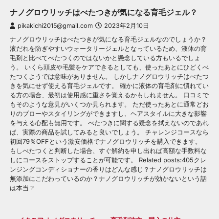
ナノグロウリッチはべたつきが気になる育毛ジェル？
pikakichi2015@gmail.com
2023年2月10日
ナノグロウリッチはべたつきが気になる育毛ジェルなのでしょうか？
液だれを防ぎやすいウォータリージェルとなっているため、液体の育
毛剤と比べてべたつくのではないかと懸念している方もいるでしょ
う。 いくら頭皮や毛髪をケアできるとしても、使ったあとにひどくべ
たつくようでは意味がありません。 しかしナノグロウリッチはべたつ
きを気にせず使える育毛ジェルです。 確かに液体の育毛剤に慣れてい
る方の場合、最初は使用感に重さを覚えるかもしれません。 口コミで
もそのような意見がいくつか見られます。 ただ使ったあとに通常どお
りのブローやスタイリングができますし、ヘアスタイルに大きな影響
を与える心配も無用です。 べたつきに関する疑念を拭えないのであれ
ば、実際の商品を試してみると良いでしょう。 チャレンジコースなら
初回79％OFFという激安価格でナノグロウリッチを購入できます。
もしべたつくと判断した場合、すぐ解約を申し出れば高額な手数料な
しにコースをストップすることが可能です。 Related posts:405クレ
ンジングコンディショナーの香りはどんな感じ？ナノグロウリッチは
無添加にこだわっているのか？ナノグロウリッチが効かないという話
は本当？