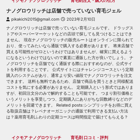
イクモア ナノグロウリッチ
育毛剤注文・購入の仕方
ナノグロウリッチは店舗で売っていない育毛ジェル
pikakichi2015@gmail.com
2023年2月10日
ナノグロウリッチは店舗で売っていない育毛ジェルです。 ドラッグス
トアやスーパーマーケットなどの店頭で探しても見つけることはでき
ません。 現在ナノグロウリッチの販売ルートはオンラインに限られて
おり、使ってみたいなら通販で購入する必要があります。 将来店舗で
買える可能性がゼロというわけではありませんが、確実に買えるよう
になるというわけではないので素直に通販した方が良いでしょう。 ナ
ノグロウリッチを店舗でなく通販する際におすすめなのが、公式サイ
トを利用することです。 公式サイトにはチャレンジコースという定期
購入のシステムがあり、通常より安い値段でナノグロウリッチを注文
できます。 送料も無料であるため、店舗で商品を買うときと同様配送
コストを気にする必要がありません。 定期購入という形式ではありま
すが、初回注文分のみで解約することも可能です。 つまり割引価格と
いうメリットを享受しつつ、定期購入にありがちな回数縛りなどのデ
メリットを回避できます。 Related posts:シンプリッチをお得に買え
る取扱店舗は？レベナオーガニックの通販で利用できる支払い方法
は？薬用育毛剤ふわりの定期コースは時間指定で届けてもらえる？
イクモア ナノグロウリッチ
育毛剤 口コミ・評判