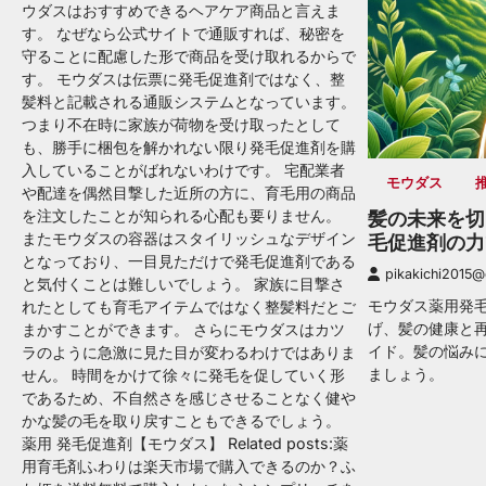
ウダスはおすすめできるヘアケア商品と言えま
す。 なぜなら公式サイトで通販すれば、秘密を
守ることに配慮した形で商品を受け取れるからで
す。 モウダスは伝票に発毛促進剤ではなく、整
髪料と記載される通販システムとなっています。
つまり不在時に家族が荷物を受け取ったとして
も、勝手に梱包を解かれない限り発毛促進剤を購
入していることがばれないわけです。 宅配業者
モウダス
や配達を偶然目撃した近所の方に、育毛用の商品
を注文したことが知られる心配も要りません。
髪の未来を切
またモウダスの容器はスタイリッシュなデザイン
毛促進剤の力
となっており、一目見ただけで発毛促進剤である
pikakichi2015
と気付くことは難しいでしょう。 家族に目撃さ
モウダス薬用発
れたとしても育毛アイテムではなく整髪料だとご
げ、髪の健康と
まかすことができます。 さらにモウダスはカツ
イド。髪の悩み
ラのように急激に見た目が変わるわけではありま
ましょう。
せん。 時間をかけて徐々に発毛を促していく形
であるため、不自然さを感じさせることなく健や
かな髪の毛を取り戻すこともできるでしょう。
薬用 発毛促進剤【モウダス】 Related posts:薬
用育毛剤ふわりは楽天市場で購入できるのか？ふ