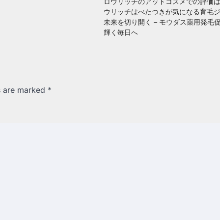
ロウリッチのアットコスメでの評価
ウリッチはべたつきが気になる育毛
未来を切り開く – モウダス薬用発毛
輝く毎日へ
ds are marked
*