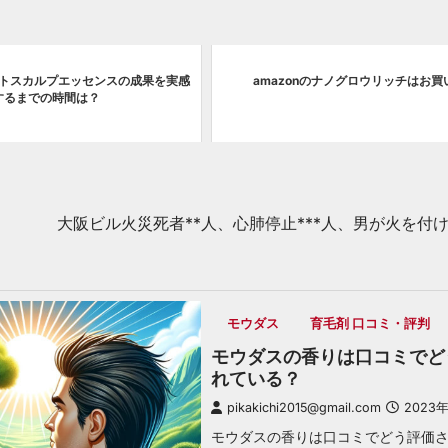
トスカルプエッセンスの成果を実感
amazonのナノグロウリッチはお買
するまでの時間は？
大阪ビル火災死者**人、心肺停止***人、男が火を付
モウダス
育毛剤 口コミ・評判
モウダスの香りは口コミでど
れている？
pikakichi2015@gmail.com
2023
モウダスの香りは口コミでどう評価