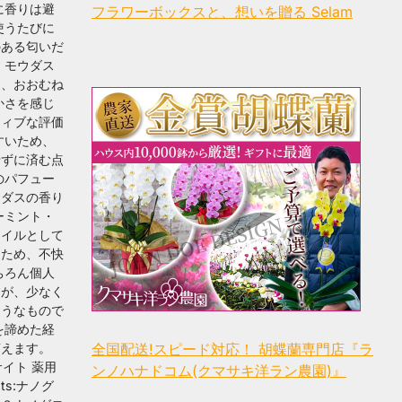
に香りは避
フラワーボックスと、想いを贈る Selam
使うたびに
のある匂いだ
 モウダス
と、おおむね
かさを感じ
ティブな評価
すいため、
せずに済む点
のパフュー
ウダスの香り
ーミント・
オイルとして
るため、不快
ちろん個人
すが、少なく
ようなもので
を諦めた経
言えます。
全国配送!スピード対応！ 胡蝶蘭専門店『ラ
イト 薬用
ンノハナドコム(クマサキ洋ラン農園)』
ts:ナノグ