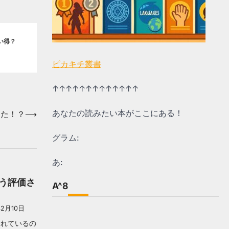
い得？
ピカキチ叢書
↑↑↑↑↑↑↑↑↑↑↑↑↑
あなたの読みたい本がここにある！
けた！？
⟶
グラム:
あ:
う評価さ
A^8
年2月10日
されているの