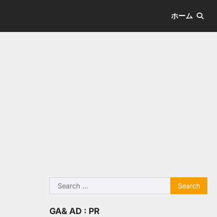
ホーム
Search
for:
GA& AD : PR