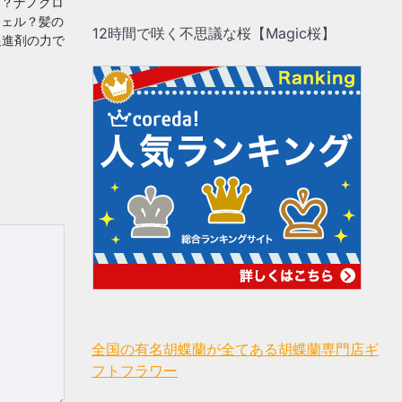
は？ナノグロ
ジェル？髪の
12時間で咲く不思議な桜【Magic桜】
促進剤の力で
全国の有名胡蝶蘭が全てある胡蝶蘭専門店ギ
フトフラワー