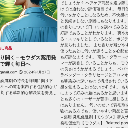
でしょうか？ ヘアケア商品を選ぶ際
けては通れない評価項目です。 毎日
匂いをかぐことになるため、不快感
と長続きしない原因にもなりえます。
の香りについて口コミを調べてみる
好評であることがわかります。 爽や
る・スッキリとしているなど、ポジ
が見られました。 また香りが飛びや
推し商品
使ったあとに匂いが漂うことを心配
も好評なようです。 南仏・グラース
り開く – モウダス薬用発
マーが調香していることからも、モ
で輝く毎日へ
の良さはうかがえるでしょう。 ペパ
@gmail.com
2024年1月27日
ラベンダー・クラリセージとアロマ
毛促進剤の特長を詳細に掘り下
も馴染みの深いもので構成されてい
再生への道を案内する包括的なガ
感を覚えることはないはずです。 も
に対する革新的な解決策を発見し
によって好みの差はあるかと思いま
とも多くのユーザーが苦手に感じる
はありません。 匂いのせいで育毛剤
験のある方でも、使いやすい商品と
↓薬用 発毛促進剤【モウダス】購入サ
発毛促進剤【モウダス】 Related pos