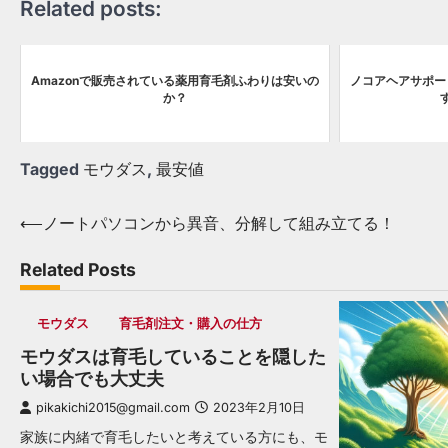
Related posts:
Amazonで販売されている薬用育毛剤ふわりは安いの
ノコアヘアサポー
か？
Tagged
モウダス
,
最安値
Post
⟵
ノートパソコンから異音、分解して組み立てる！
navigation
Related Posts
モウダス
育毛剤注文・購入の仕方
モウダスは育毛していることを隠した
い場合でも大丈夫
pikakichi2015@gmail.com
2023年2月10日
家族に内緒で育毛したいと考えている方にも、モ