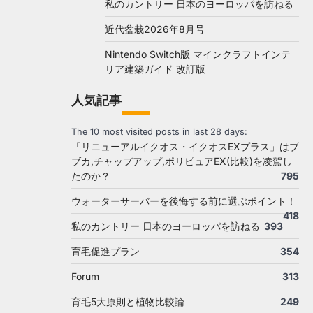
私のカントリー 日本のヨーロッパを訪ねる
近代盆栽2026年8月号
Nintendo Switch版 マインクラフトインテ
リア建築ガイド 改訂版
人気記事
The 10 most visited posts in last 28 days:
「リニューアルイクオス・イクオスEXプラス」はブ
ブカ,チャップアップ,ポリピュアEX(比較)を凌駕し
たのか？
795
ウォーターサーバーを後悔する前に選ぶポイント！
418
私のカントリー 日本のヨーロッパを訪ねる
393
育毛促進プラン
354
Forum
313
育毛5大原則と植物比較論
249