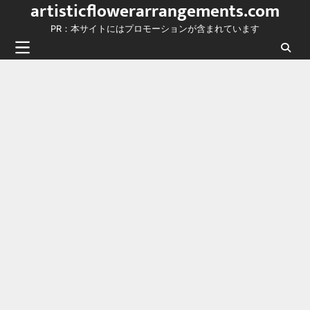
artisticflowerarrangements.com
Skip
to
PR：本サイトにはプロモーションが含まれています
content