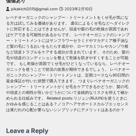
価値あり
pikakichi2015@gmail.com
2023年2月10日
レベナオーガニックのシャンプー・トリートメントをくせ毛が気にな
る方は試してみる価値があります。 遺伝によるくせ毛などへダイレク
トに対応することはできませんが、頭皮や髪の毛の乾燥が原因であれ
ばケアできる可能性があるからです。 レベナオーガニックのシャンプ
ー・トリートメントにはサンフラワーセラミドやマカデミア種子油な
ど髪の毛にうるおいをもたらす成分や、ローマカミツレやカンゾウ根
など頭皮トラブルをケアする成分が含まれています。 そのため、髪の
毛や頭皮のコンディションを整えて乾燥を防ぎやすくすることが可能
です。 もし乾燥が原因でくせ毛がひどくなっているなら、レベナオー
ガニックを使うことで状況の改善が期待できるでしょう。 レベナオー
ガニックのシャンプー・トリートメントは、定期コースなら90日間の
返金保証が付いた状態で購入できます。 つまりレベナオーガニックの
シャンプー・トリートメントがくせ毛をケアできるかどうか、髪の毛
や頭皮との相性が良いかどうかについて金銭的なリスクを抑えて確か
められる仕組みです。 Related posts:リジュン(RiJUN)を使うときに
かゆみを感じることはある？ノコアヘアサポートスカルプエッセンス
は液だれの心配が要らないシンプリッチにデメリットはあるのか？
Leave a Reply