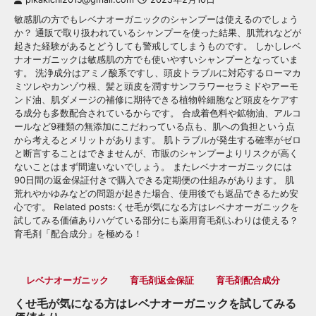
敏感肌の方でもレベナオーガニックのシャンプーは使えるのでしょう
か？ 通販で取り扱われているシャンプーを使った結果、肌荒れなどが
起きた経験があるとどうしても警戒してしまうものです。 しかしレベ
ナオーガニックは敏感肌の方でも使いやすいシャンプーとなっていま
す。 洗浄成分はアミノ酸系ですし、頭皮トラブルに対応するローマカ
ミツレやカンゾウ根、髪と頭皮を潤すサンフラワーセラミドやアーモ
ンド油、肌ダメージの補修に期待できる植物幹細胞など頭皮をケアす
る成分も多数配合されているからです。 合成着色料や鉱物油、アルコ
ールなど9種類の無添加にこだわっている点も、肌への負担という点
から考えるとメリットがあります。 肌トラブルが発生する確率がゼロ
と断言することはできませんが、市販のシャンプーよりリスクが高く
ないことはまず間違いないでしょう。 またレベナオーガニックには
90日間の返金保証付きで購入できる定期便の仕組みがあります。 肌
荒れやかゆみなどの問題が起きた場合、使用後でも返品できるため安
心です。 Related posts:くせ毛が気になる方はレベナオーガニックを
試してみる価値ありハゲている部分にも薬用育毛剤ふわりは使える？
育毛剤「配合成分」を極める！
レベナオーガニック
育毛剤返金保証
育毛剤配合成分
くせ毛が気になる方はレベナオーガニックを試してみる