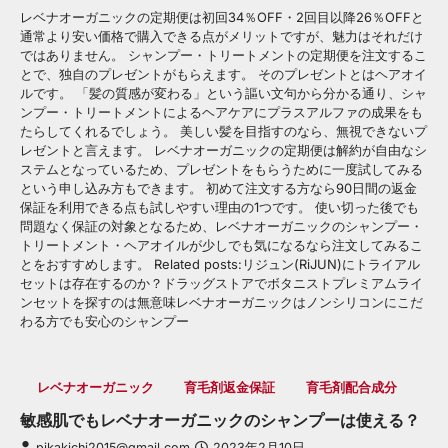
レベナオーガニックの定期便は初回34％OFF・2回目以降26％OFFと
通常より安い価格で購入できる点がメリットですが、魅力はそれだけ
ではありません。 シャンプー・トリートメントの定期便を注文するこ
とで、独自のプレゼントがもらえます。 そのプレゼントとはヘアオイ
ルです。 「髪の質感が変わる」という謳い文句から分かる通り、シャ
ンプー・トリートメントによるヘアケアにプラスアルファの成果をも
たらしてくれるでしょう。 美しい髪を目指すのなら、無視できないプ
レゼントと言えます。 レベナオーガニックの定期便は解約が自由なシ
ステムとなっているため、プレゼントをもらうために一度試してみる
という申し込み方もできます。 初めて注文する方なら90日間の返金
保証を利用できる点も試しやすい理由の1つです。 使い切った後でも
問題なく保証の対象となるため、レベナオーガニックのシャンプー・
トリートメント・ヘアオイルが少しでも気になるなら注文してみるこ
とをおすすめします。 Related posts:リジュン(RiJUN)にトライアル
セットは存在するのか？ドラッグストアでボタニストプレミアムライ
ンセットを探すのは無意味レベナオーガニックはノンシリコンにこだ
わる方でも安心のシャンプー
レベナオーガニック
育毛剤返金保証
育毛剤配合成分
敏感肌でもレベナオーガニックのシャンプーは使える？
pikakichi2015@gmail.com
2023年2月10日