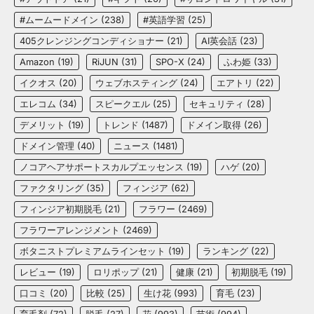
#ムームードメイン
(238)
#英語学習
(25)
405クレンジングコンディショナー
(21)
AI英会話
(23)
Amazon
(19)
RiJUN
(31)
SPO-X
(24)
ふわ姫
(33)
イクオス
(20)
ウェブホスティング
(24)
エアトリ
(22)
エレコム
(34)
スピークエル
(25)
セキュリティ
(28)
デメリット
(19)
トレンド
(1487)
ドメイン取得
(26)
ドメイン管理
(40)
ニュース
(1481)
ノコアヘアサポートスカルプエッセンス
(19)
ハゲ
(20)
ファクタリング
(35)
フィンジア
(62)
フィンジア初期脱毛
(21)
フラワー
(2469)
フラワーアレンジメント
(2469)
ボタニストプレミアムラインセット
(19)
ランキング
(22)
レビュー
(19)
ロリポップ
(21)
健康
(21)
初期脱毛
(19)
口コミ
(20)
比較
(25)
生け花
(993)
育毛
(23)