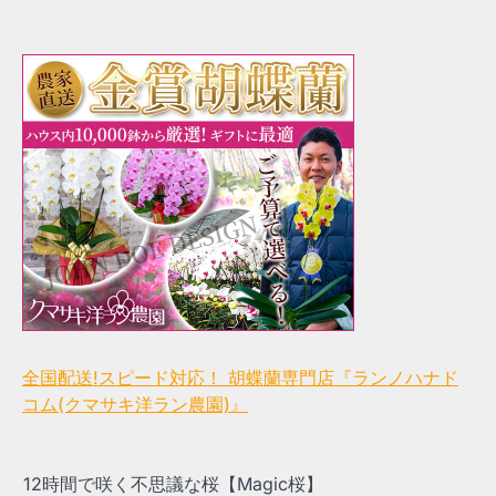
全国配送!スピード対応！ 胡蝶蘭専門店『ランノハナド
コム(クマサキ洋ラン農園)』
12時間で咲く不思議な桜【Magic桜】