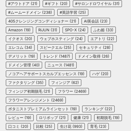
#アウトドア
(21)
#ギフト
(20)
#サロンドロワイヤル
(31)
#ムームードメイン
(238)
#英語学習
(25)
405クレンジングコンディショナー
(21)
AI英会話
(23)
Amazon
(19)
RiJUN
(31)
SPO-X
(24)
ふわ姫
(33)
イクオス
(20)
ウェブホスティング
(24)
エアトリ
(22)
エレコム
(34)
スピークエル
(25)
セキュリティ
(28)
デメリット
(19)
トレンド
(1487)
ドメイン取得
(26)
ドメイン管理
(40)
ニュース
(1481)
ノコアヘアサポートスカルプエッセンス
(19)
ハゲ
(20)
ファクタリング
(35)
フィンジア
(62)
フィンジア初期脱毛
(21)
フラワー
(2469)
フラワーアレンジメント
(2469)
ボタニストプレミアムラインセット
(19)
ランキング
(22)
レビュー
(19)
ロリポップ
(21)
健康
(21)
初期脱毛
(19)
口コミ
(20)
比較
(25)
生け花
(993)
育毛
(23)