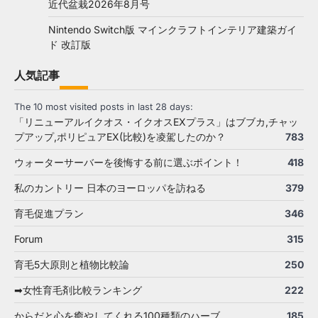
近代盆栽2026年8月号
Nintendo Switch版 マインクラフトインテリア建築ガイ
ド 改訂版
人気記事
The 10 most visited posts in last 28 days:
「リニューアルイクオス・イクオスEXプラス」はブブカ,チャッ
プアップ,ポリピュアEX(比較)を凌駕したのか？
783
ウォーターサーバーを後悔する前に選ぶポイント！
418
私のカントリー 日本のヨーロッパを訪ねる
379
育毛促進プラン
346
Forum
315
育毛5大原則と植物比較論
250
➡女性育毛剤比較ランキング
222
からだと心を癒やしてくれる100種類のハーブ
185