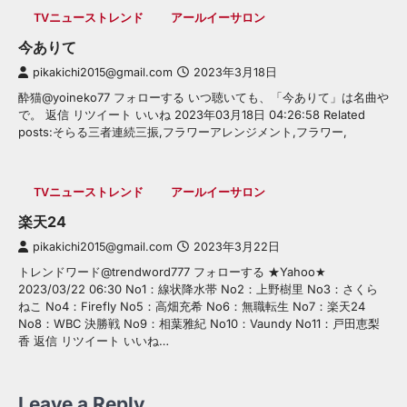
TVニューストレンド
アールイーサロン
今ありて
pikakichi2015@gmail.com
2023年3月18日
酔猫@yoineko77 フォローする いつ聴いても、「今ありて」は名曲や
で。 返信 リツイート いいね 2023年03月18日 04:26:58 Related
posts:そらる三者連続三振,フラワーアレンジメント,フラワー,
TVニューストレンド
アールイーサロン
楽天24
pikakichi2015@gmail.com
2023年3月22日
トレンドワード@trendword777 フォローする ★Yahoo★
2023/03/22 06:30 No1：線状降水帯 No2：上野樹里 No3：さくら
ねこ No4：Firefly No5：高畑充希 No6：無職転生 No7：楽天24
No8：WBC 決勝戦 No9：相葉雅紀 No10：Vaundy No11：戸田恵梨
香 返信 リツイート いいね…
Leave a Reply