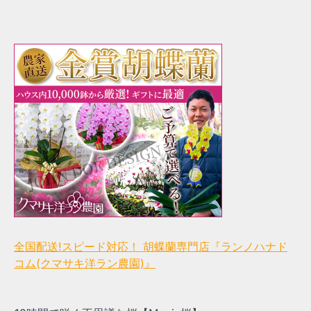
全国配送!スピード対応！ 胡蝶蘭専門店『ランノハナド
コム(クマサキ洋ラン農園)』