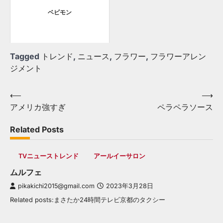
ベビモン
Tagged
トレンド
,
ニュース
,
フラワー
,
フラワーアレン
ジメント
Post
⟵
⟶
アメリカ強すぎ
ペラペラソース
navigation
Related Posts
TVニューストレンド
アールイーサロン
ムルフェ
pikakichi2015@gmail.com
2023年3月28日
Related posts:まさたか24時間テレビ京都のタクシー