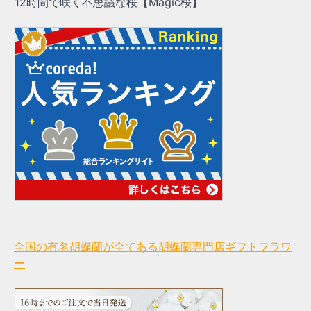
12時間で咲く不思議な桜【Magic桜】
全国の有名胡蝶蘭が全てある胡蝶蘭専門店ギフトフラワ
ー