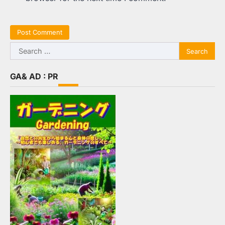
Search
for:
GA& AD : PR