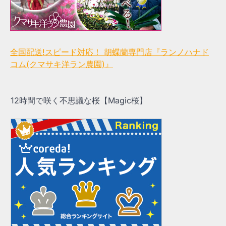
全国配送!スピード対応！ 胡蝶蘭専門店『ランノハナド
コム(クマサキ洋ラン農園)』
12時間で咲く不思議な桜【Magic桜】