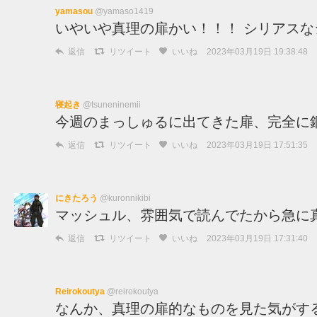
yamasou
@yamaso1419
いやいや真理の扉かい！！！ シリアス
返信
リツイート
いいね
2023年03月19日 19:38:48
寝起き
@tsuneninemii
今週のまっしゅるに出てきた扉、完全に
返信
リツイート
いいね
2023年03月19日 17:51:35
にきたろう
@kuronnikibi
マッシュル、雰囲気で読んでたから急に
返信
リツイート
いいね
2023年03月19日 17:31:40
Reirokoutya
@reirokoutya
なんか、真理の扉的なものを見た気がす