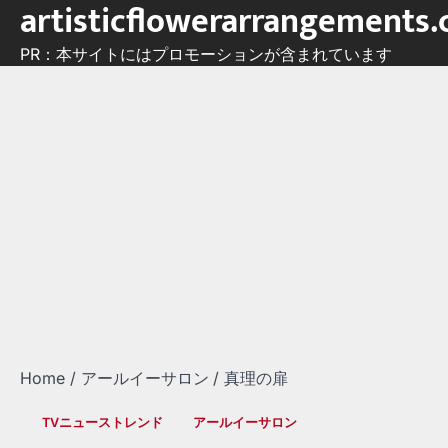
artisticflowerarrangements
Skip
to
PR：本サイトにはプロモーションが含まれています
content
Home
アールイーサロン
真理の扉
TVニューストレンド
アールイーサロン