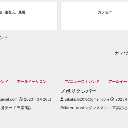
山口達也氏、最悪…
カラモバ
ント
カマ
レンド
アールイーサロン
TVニューストレンド
アールイー
ノボリクレバー
@gmail.com
2023年3月26日
pikakichi2015@gmail.com
2023
ts:末脚チードラ第9話
Related posts:ダンススクエア高