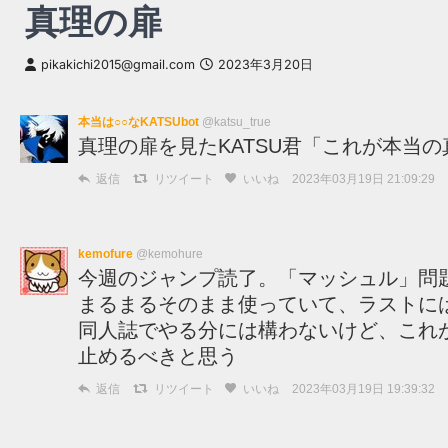
真理の扉
pikakichi2015@gmail.com
2023年3月20日
本当は○○なKATSUbot
@katsu_true
真理の扉を見たKATSU君「これが本当の
返信
リツイート
いいね
2023年03月19日 21:09:29
kemofure
@kemohure
今週のジャンプ読了。「マッシュル」問
まるまるそのまま使っていて、ラストに
同人誌でやる分には構わないけど、これ
止めるべきと思う
返信
リツイート
いいね
2023年03月19日 19:39:32