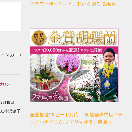
フラワーボックスと、想いを贈る Selam
ヴィンガ
⟶
サロン
年3月18日
杉さん小沢遼子
全国配送!スピード対応！ 胡蝶蘭専門店『ラ
ンノハナドコム(クマサキ洋ラン農園)』