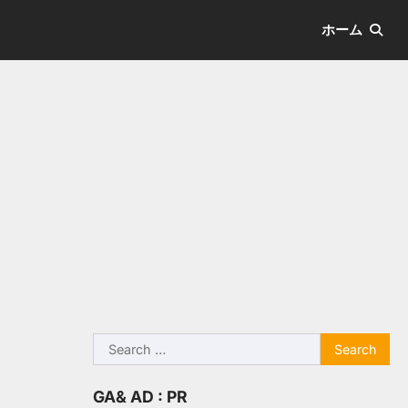
ホーム
Search
for:
GA& AD : PR