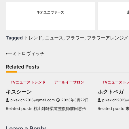
ネオユニヴァース
Tagged
トレンド
,
ニュース
,
フラワー
,
フラワーアレンジメ
Post
⟵
ミトロヴィッチ
navigation
Related Posts
TVニューストレンド
アールイーサロン
TVニュースト
キスシーン
ホクトベガ
pikakichi2015@gmail.com
2023年3月22日
pikakichi2015
Related posts:桃山姉妹柔道整復師前田悠伍
Related pos
Leave a Reply