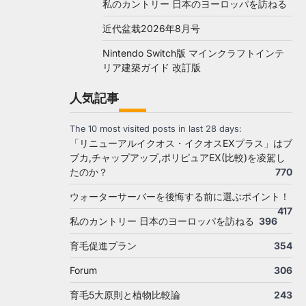
私のカントリー 日本のヨーロッパを訪ねる
近代盆栽2026年8月号
Nintendo Switch版 マインクラフトインテ
リア建築ガイド 改訂版
人気記事
The 10 most visited posts in last 28 days:
「リニューアルイクオス・イクオスEXプラス」はブ
ブカ,チャップアップ,ポリピュアEX(比較)を凌駕し
たのか？
770
ウォーターサーバーを後悔する前に選ぶポイント！
417
私のカントリー 日本のヨーロッパを訪ねる
396
育毛促進プラン
354
Forum
306
育毛5大原則と植物比較論
243