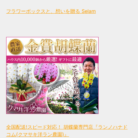
フラワーボックスと、想いを贈る Selam
全国配送!スピード対応！ 胡蝶蘭専門店『ランノハナド
コム(クマサキ洋ラン農園)』