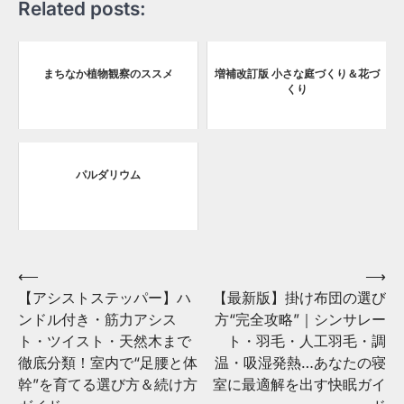
Related posts:
まちなか植物観察のススメ
増補改訂版 小さな庭づくり＆花づ
くり
パルダリウム
Post
⟵
⟶
【アシストステッパー】ハ
【最新版】掛け布団の選び
navigation
ンドル付き・筋力アシス
方“完全攻略”｜シンサレー
ト・ツイスト・天然木まで
ト・羽毛・人工羽毛・調
徹底分類！室内で“足腰と体
温・吸湿発熱…あなたの寝
幹”を育てる選び方＆続け方
室に最適解を出す快眠ガイ