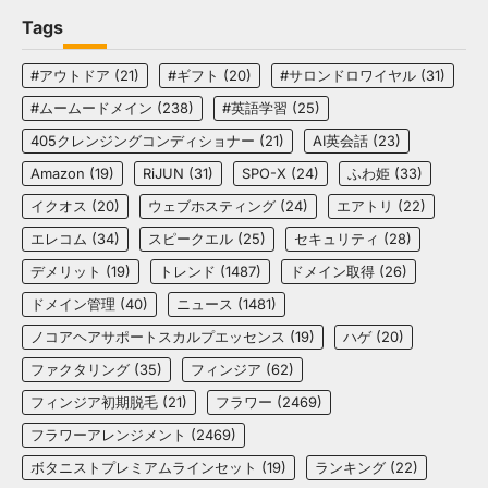
Tags
#アウトドア
(21)
#ギフト
(20)
#サロンドロワイヤル
(31)
#ムームードメイン
(238)
#英語学習
(25)
405クレンジングコンディショナー
(21)
AI英会話
(23)
Amazon
(19)
RiJUN
(31)
SPO-X
(24)
ふわ姫
(33)
イクオス
(20)
ウェブホスティング
(24)
エアトリ
(22)
エレコム
(34)
スピークエル
(25)
セキュリティ
(28)
デメリット
(19)
トレンド
(1487)
ドメイン取得
(26)
ドメイン管理
(40)
ニュース
(1481)
ノコアヘアサポートスカルプエッセンス
(19)
ハゲ
(20)
ファクタリング
(35)
フィンジア
(62)
フィンジア初期脱毛
(21)
フラワー
(2469)
フラワーアレンジメント
(2469)
ボタニストプレミアムラインセット
(19)
ランキング
(22)