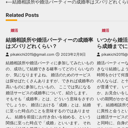
Post
⟵
結婚相談所や婚活パーティーの成婚率はズバリどれくら
navigation
Related Posts
婚活
婚活
結婚相談所や婚活パーティーの成婚率
いつから婚活
はズバリどれくらい？
ら成婚までに
pikakichi2015@gmail.com
2023年2月9日
pikakichi2015
結婚相談所や婚活パーティに参加してみたいもの
婚活パーティー
の、成功して結婚できる確率ってどのくらいなの
きなり結婚しよ
か、気になりますよね。 婚活のためのサービス
時間をかけて何
は探せばたくさんありますが、できれば成婚率の
の人ならば、と
高いものに参加したいもの。 ここでは気になる
が普通です。 い
婚活サービスの成婚率について、紹介します。
か、お見合いを
そもそも「成婚率」とは、どういう意味をさすの
いの期間がかか
でしょうか。 婚活における「成婚」とは、結婚
す。 結婚相談所
に至った時点のことを意味するのではありませ
に異性と会うとい
ん。 結婚を前提にお付き合いを始める、という
は婚活サービス
関係に至った時点で「成婚」といいます。 それ
と同時に、自身