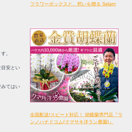
フラワーボックスと、想いを贈る Selam
ます。
な目安
とい
でみてはい
全国配送!スピード対応！ 胡蝶蘭専門店『ラ
ンノハナドコム(クマサキ洋ラン農園)』