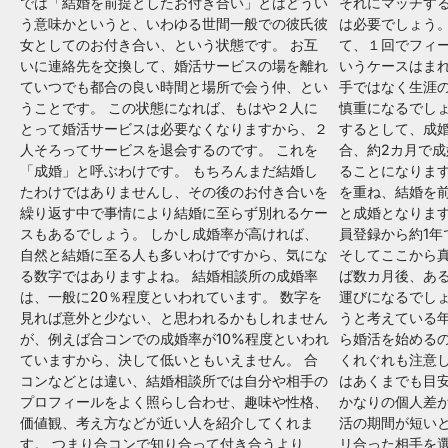
では「結婚を前提としたお付き合い」とはどうい
それにマッチす
う意味かというと、いわゆる世間一般での彼氏彼
は必要でしょう。
女としてのお付き合い、という状態です。 お互
て、１回でフィ
いに連絡先を交換して、婚活サービスの場を離れ
いうケースはまれ
ていつでも都合の良い時間と場所で会う仲、とい
手ではなく生涯
うことです。 この状態になれば、もはや２人に
慎重になるでしょ
とって婚活サービスは必要なくなりますから、２
するとして、成婚
人そろってサービスを退会するのです。 これを
合、約2カ月で
「成婚」と呼ぶわけです。 もちろんまだ結婚し
ることになります
たわけではありませんし、その後のお付き合いを
を重ね、結婚を
繰り返す中で事情により結婚に至らず別れるケー
と成婚となります
スもあるでしょう。 しかし成婚率が高ければ、
員登録から約1
自然と結婚に至る人も多いわけですから、気にな
そしてここから
る数字ではありますよね。 結婚相談所の成婚率
ば数カ月後、あ
は、一般に20％程度といわれています。 数字を
運びになるでしょ
見れば意外と少ない、と思われるかもしれません
うと考えている
が、例えば合コンでの成婚率が10%程度といわれ
ら婚活を始める
ていますから、決して低いともいえません。 合
くれぐれも注意
コンなどとは違い、結婚相談所では自分や相手の
はあくまでも目
プロフィールをよく照らし合わせ、趣味や性格、
かなりの個人差が
価値観、考え方などが近い人を紹介してくれま
活の期間が短い
す。 つまり合コンで知り合って付き合うより
リ合った相手を