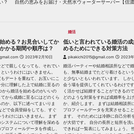
い？
自然の恵みをお届け・天然水ウォーターサーバー【信
婚活
始める？お見合いしてか
低いと言われている婚活の成
かかる期間や順序は？
めるためにできる対策方法
@gmail.com
2023年2月10日
pikakichi2015@gmail.com
2023
などで親しくなっても、それでい
婚活パーティーや結婚相談所などで
うというわけにはいきません。
も、無事結婚までたどり着けるとい
度もデートを重ねて、お互いにこ
と少ないともいわれています。 しか
十分に理解した上で結婚に至るの
会う場を提供してくれているわけで
つから婚活を始めるのがいいの
く活かせば結婚することができるので
してから成婚に至るにはどのくら
どのような対策をすれば成婚率を上
るのか、以下に述べてまいりま
か、紹介します。 まずは結婚相談所
などで会員登録をしても、すぐ
プロフィールデータを充実させるこ
うわけにはいきません。 まず
ます。 そのためには冷静に自己分析
のシステムについて理解を深める
が大切です。 自分の長所と短所を洗
のプロフィールデータを作成し、
できれば一覧表にしてみましょう。 