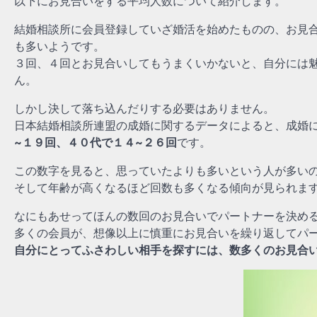
以下にお見合いをする平均人数について紹介します。
結婚相談所に会員登録していざ婚活を始めたものの、
お見
も多い
ようです。
３回、４回とお見合いしてもうまくいかないと、自分には
ん。
しかし決して落ち込んだりする必要はありません。
日本結婚相談所連盟の成婚に関するデータによると、成婚
~１９回、４０代で１４~２６回
です。
この数字を見ると、思っていたよりも多いという人が多い
そして年齢が高くなるほど回数も多くなる傾向が見られま
なにもあせってほんの数回のお見合いでパートナーを決め
多くの会員が、想像以上に慎重にお見合いを繰り返してパ
自分にとってふさわしい相手を探すには、数多くのお見合