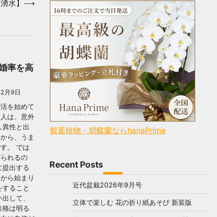
濃湧水】
⟶
婚率を高
年2月9日
婚活を始めて
う人は、意外
し異性と出
観葉植物・胡蝶蘭ならhanaPrime
すから、うま
す。 では
げられるの
Recent Posts
に提出する
とから始まり
近代盆栽2026年9月号
をすること
い出して、
立体で楽しむ 花の折り紙あそび 新装版
性格は明る