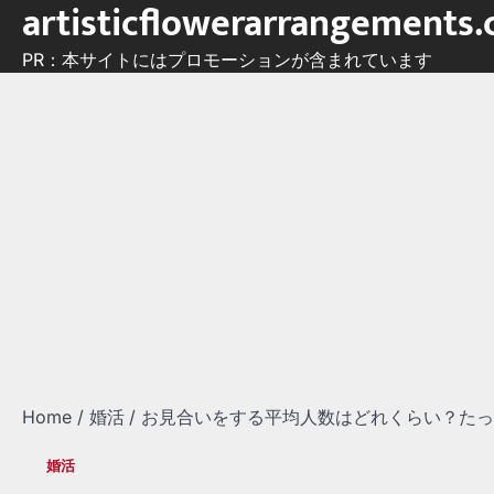
artisticflowerarrangements
Skip
to
PR：本サイトにはプロモーションが含まれています
content
Home
婚活
お見合いをする平均人数はどれくらい？たっ
婚活