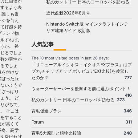
体力に自信が
私のカントリー 日本のヨーロッパを訪ねる
ルするよう表
近代盆栽2026年8月号
、誰しも当
ージを与え
Nintendo Switch版 マインクラフトインテ
って好感を持
リア建築ガイド 改訂版
ブランド物
ールすれば、
人気記事
うか。 裕
感じるでしょ
The 10 most visited posts in last 28 days:
多数の異性か
「リニューアルイクオス・イクオスEXプラス」はブ
えるでしょ
ブカ,チャップアップ,ポリピュアEX(比較)を凌駕し
気を付けな
たのか？
777
式ばった服
がないようで
ウォーターサーバーを後悔する前に選ぶポイント！
こざっぱり
416
ょう。 ど
私のカントリー 日本のヨーロッパを訪ねる
373
なりがちで、
育毛促進プラン
346
。 そこは
手をすること
Forum
311
想が高くて
長身、高学
育毛5大原則と植物比較論
248
件を挙げれば