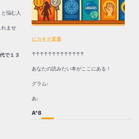
、と悩む人
しれませ
ピカキチ叢書
↑↑↑↑↑↑↑↑↑↑↑↑↑
０代で１３
あなたの読みたい本がここにある！
グラム:
あ:
。
A^8