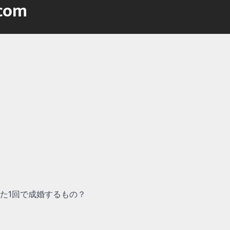
.com
た1回で成婚するもの？