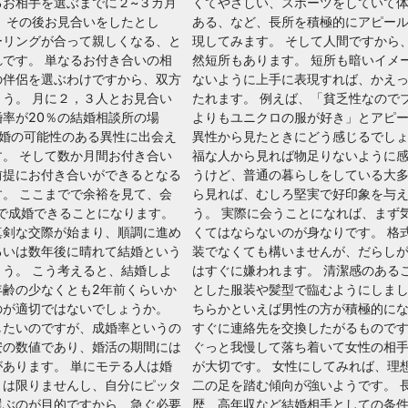
るお相手を選ぶまでに２~３カ月
くてやさしい、スポーツをしていて
 その後お見合いをしたとし
ある、など、長所を積極的にアピー
ーリングが合って親しくなる、と
現してみます。 そして人間ですから
です。 単なるお付き合いの相
然短所もあります。 短所も暗いイメ
の伴侶を選ぶわけですから、双方
ないように上手に表現すれば、かえ
う。 月に２，３人とお見合い
たれます。 例えば、「貧乏性なので
率が20％の結婚相談所の場
よりもユニクロの服が好き」とアピ
成婚の可能性のある異性に出会え
異性から見たときにどう感じるでしょ
。 そして数か月間お付き合い
福な人から見れば物足りないように
前提にお付き合いができるとなる
うけど、普通の暮らしをしている大
。 ここまでで余裕を見て、会
ら見れば、むしろ堅実で好印象を与
年で成婚できることになります。
う。 実際に会うことになれば、まず
真剣な交際が始まり、順調に進め
くてはならないのが身なりです。 格
るいは数年後に晴れて結婚という
装でなくても構いませんが、だらし
う。 こう考えると、結婚しよ
はすぐに嫌われます。 清潔感のある
年齢の少なくとも2年前くらいか
とした服装や髪型で臨むようにしまし
のが適切ではないでしょうか。
ちらかといえば男性の方が積極的に
したいのですが、成婚率というの
すぐに連絡先を交換したがるものです
安の数値であり、婚活の期間には
ぐっと我慢して落ち着いて女性の相
あります。 単にモテる人は婚
が大切です。 女性にしてみれば、理
とは限りませんし、自分にピッタ
二の足を踏む傾向が強いようです。 
選ぶのが目的ですから、急ぐ必要
歴、高年収など結婚相手としての条