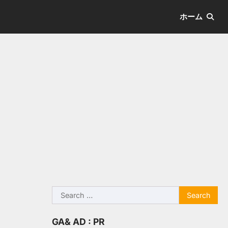
ホーム
Search
for:
GA& AD : PR